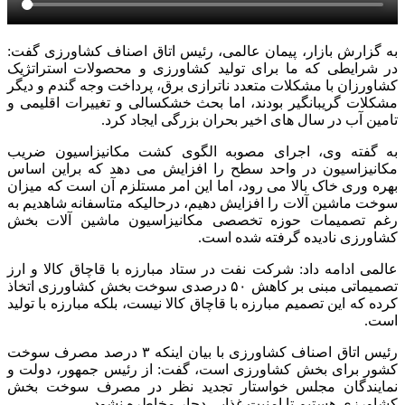
به گزارش بازار، پیمان عالمی، رئیس اتاق اصناف کشاورزی گفت:
در شرایطی که ما برای تولید کشاورزی و محصولات استراتژیک
کشاورزان با مشکلات متعدد ناترازی برق، پرداخت وجه گندم و دیگر
مشکلات گریبانگیر بودند، اما بحث خشکسالی و تغییرات اقلیمی و
تامین آب در سال های اخیر بحران بزرگی ایجاد کرد.
به گفته وی، اجرای مصوبه الگوی کشت مکانیزاسیون ضریب
مکانیزاسیون در واحد سطح را افزایش می دهد که براین اساس
بهره وری خاک بالا می رود، اما این امر مستلزم آن است که میزان
سوخت ماشین آلات را افزایش دهیم، درحالیکه متاسفانه شاهدیم به
رغم تصمیمات حوزه تخصصی مکانیزاسیون ماشین آلات بخش
کشاورزی نادیده گرفته شده است.
عالمی ادامه داد: شرکت نفت در ستاد مبارزه با قاچاق کالا و ارز
تصمیماتی مبنی بر کاهش ۵۰ درصدی سوخت بخش کشاورزی اتخاذ
کرده که این تصمیم مبارزه با قاچاق کالا نیست، بلکه مبارزه با تولید
است.
رئیس اتاق اصناف کشاورزی با بیان اینکه ۳ درصد مصرف سوخت
کشور برای بخش کشاورزی است، گفت: از رئیس جمهور، دولت و
نمایندگان مجلس خواستار تجدید نظر در مصرف سوخت بخش
کشاورزی هستیم تا امنیت غذایی دچار مخاطره نشود.