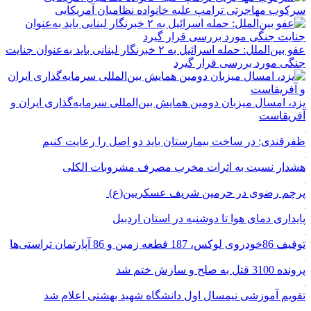
سرکوب مهاجرتی ترامپ علیه خانواده نظامیان آمریکایی
عفو بین‌الملل: حمله اسرائیل به ۲ خبرنگار لبنانی باید به‌عنوان جنایت
جنگی مورد بررسی قرار گیرد
یزد، امسال میزبان دومین همایش بین‌المللی سرمایه‌گذاری ایران و
آفریقاست
ظفرقندی: در ساخت بیمارستان باید دو اصل را رعایت کنیم
هشدار نسبت به اثرات مخرب مصرف مشروبات الکلی
پرچم رضوی در حرمین شریف عسکریین(ع)
پایداری دمای هوا تا دوشنبه در استان اردبیل
توقیف 86خودروی لوکس، 187 قطعه زمین و 86 آپارتمان تراستی‌ها
پرونده 3100 قتل به صلح و سازش ختم شد
تقویم آموزشی نیمسال اول دانشگاه شهید بهشتی اعلام شد