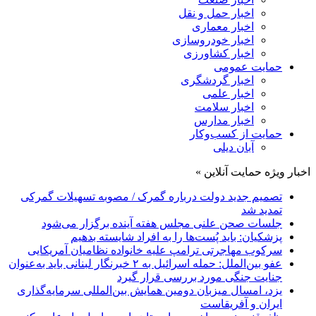
اخبار حمل و نقل
اخبار معماری
اخبار خودروسازی
اخبار کشاورزی
حمایت عمومی
اخبار گردشگری
اخبار علمی
اخبار سلامت
اخبار مدارس
حمایت از کسب‌وکار
آبان دیلی
اخبار ویژه حمایت آنلاین »
تصمیم جدید دولت درباره گمرک / مصوبه تسهیلات گمرکی
تمدید شد
جلسات صحن علنی مجلس هفته آینده برگزار می‌شود
پزشکیان: باید پُست‌ها را به افراد شایسته بدهیم
سرکوب مهاجرتی ترامپ علیه خانواده نظامیان آمریکایی
عفو بین‌الملل: حمله اسرائیل به ۲ خبرنگار لبنانی باید به‌عنوان
جنایت جنگی مورد بررسی قرار گیرد
یزد، امسال میزبان دومین همایش بین‌المللی سرمایه‌گذاری
ایران و آفریقاست