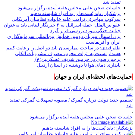
تمدید شد
جلسات صحن علنی مجلس هفته آینده برگزار می‌شود
پزشکیان: باید پُست‌ها را به افراد شایسته بدهیم
سرکوب مهاجرتی ترامپ علیه خانواده نظامیان آمریکایی
عفو بین‌الملل: حمله اسرائیل به ۲ خبرنگار لبنانی باید به‌عنوان
جنایت جنگی مورد بررسی قرار گیرد
یزد، امسال میزبان دومین همایش بین‌المللی سرمایه‌گذاری
ایران و آفریقاست
ظفرقندی: در ساخت بیمارستان باید دو اصل را رعایت کنیم
هشدار نسبت به اثرات مخرب مصرف مشروبات الکلی
پرچم رضوی در حرمین شریف عسکریین(ع)
پایداری دمای هوا تا دوشنبه در استان اردبیل
حمایت‌های لحظه‌ای ایران و جهان
تصمیم جدید دولت درباره گمرک / مصوبه تسهیلات گمرکی تمدید
شد
جلسات صحن علنی مجلس هفته آینده برگزار می‌شود
پزشکیان: باید پُست‌ها را به افراد شایسته بدهیم