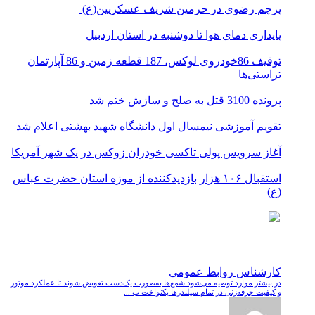
پرچم رضوی در حرمین شریف عسکریین(ع)
پایداری دمای هوا تا دوشنبه در استان اردبیل
توقیف 86خودروی لوکس، 187 قطعه زمین و 86 آپارتمان
تراستی‌ها
پرونده 3100 قتل به صلح و سازش ختم شد
تقویم آموزشی نیمسال اول دانشگاه شهید بهشتی اعلام شد
آغاز سرویس پولی تاکسی خودران زوکس در یک شهر آمریکا
استقبال ۱۰۶ هزار بازدیدکننده از موزه استان حضرت عباس
(ع)
کارشناس روابط عمومی
در بیشتر موارد توصیه می‌شود شمع‌ها به‌صورت یک‌دست تعویض شوند تا عملکرد موتور
و کیفیت جرقه‌زنی در تمام سیلندرها یکنواخت ب ...