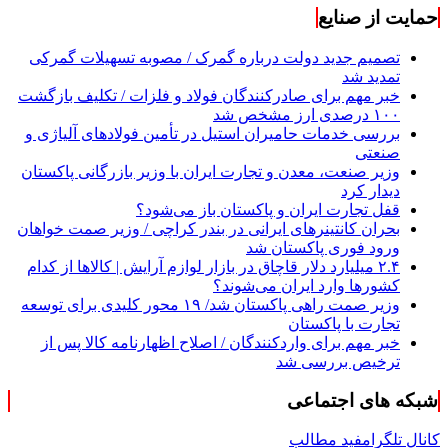
حمایت از صنایع
تصمیم جدید دولت درباره گمرک / مصوبه تسهیلات گمرکی
تمدید شد
خبر مهم برای صادرکنندگان فولاد و فلزات / تکلیف بازگشت
۱۰۰ درصدی ارز مشخص شد
بررسی خدمات حامیران استیل در تأمین فولادهای آلیاژی و
صنعتی
وزیر صنعت، معدن و تجارت ایران با وزیر بازرگانی پاکستان
دیدار کرد
قفل تجارت ایران و پاکستان باز می‌شود؟
بحران کانتینر‌های ایرانی در بندر کراچی / وزیر صمت خواهان
ورود فوری پاکستان شد
۲.۴ میلیارد دلار قاچاق در بازار لوازم آرایش | کالاها از کدام
کشورها وارد ایران می‌شوند؟
وزیر صمت راهی پاکستان شد/ ۱۹ محور کلیدی برای توسعه
تجارت با پاکستان
خبر مهم برای واردکنندگان / اصلاح اظهارنامه کالا پس از
ترخیص بررسی شد
شبکه های اجتماعی
کانال تلگرام
فید مطالب