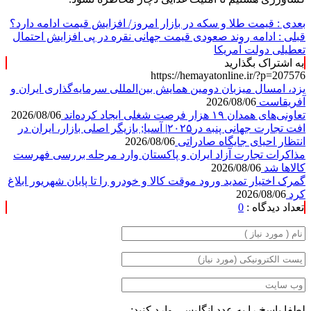
بعدی :
قیمت طلا و سکه در بازار امروز/ افزایش قیمت ادامه دارد؟
قبلی :
ادامه روند صعودی قیمت جهانی نقره در پی افزایش احتمال
تعطیلی دولت آمریکا
به اشتراک بگذارید
https://hemayatonline.ir/?p=207576
یزد، امسال میزبان دومین همایش بین‌المللی سرمایه‌گذاری ایران و
آفریقاست
2026/08/06
تعاونی‌های همدان ۱۹ هزار فرصت شغلی ایجاد کرده‌اند
2026/08/06
افت تجارت جهانی پنبه در۲۰۲۵| آسیا; بازیگر اصلی بازار، ایران در
انتظار احیای جایگاه صادراتی
2026/08/06
مذاکرات تجارت آزاد ایران و پاکستان وارد مرحله بررسی فهرست
کالاها شد
2026/08/06
گمرک اختیار تمدید ورود موقت کالا و خودرو را تا پایان شهریور ابلاغ
کرد
2026/08/06
تعداد دیدگاه :
0
لطفا پاسخ را به عدد انگلیسی وارد کنید: