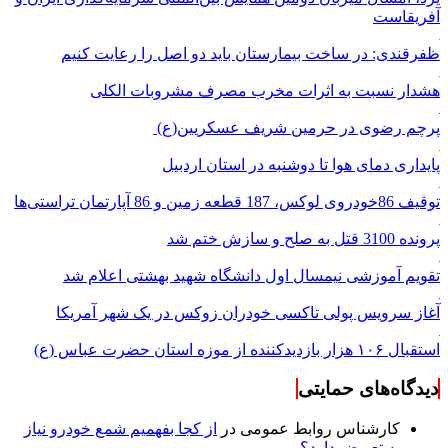
آفریقاست
ظفرقندی: در ساخت بیمارستان باید دو اصل را رعایت کنیم
هشدار نسبت به اثرات مخرب مصرف مشروبات الکلی
پرچم رضوی در حرمین شریف عسکریین(ع)
پایداری دمای هوا تا دوشنبه در استان اردبیل
توقیف 86خودروی لوکس، 187 قطعه زمین و 86 آپارتمان تراستی‌ها
پرونده 3100 قتل به صلح و سازش ختم شد
تقویم آموزشی نیمسال اول دانشگاه شهید بهشتی اعلام شد
آغاز سرویس پولی تاکسی خودران زوکس در یک شهر آمریکا
استقبال ۱۰۶ هزار بازدیدکننده از موزه استان حضرت عباس (ع)
دیدگاه‌های حمایتی
کارشناس روابط عمومی
در
از کجا بفهمیم شمع خودرو نیاز
به تعویض دارد؟