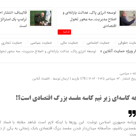
توسعه انرژی پاک، عدالت یارانه‌ای و
قالیباف: انتشار ا
اصلاح مدیریت، سه محور تحول
ترامپ یک استرات
اقتصادی
است
ادامه ...
ایت حقوقی
حمایت اجتماعی
حمایت مالی
حمایت سیاسی
حمایت تجاری
ار ویژه حمایت آنلاین »
توسعه انرژی پاک، عدالت یارانه‌ای و اصلاح مدیریت، سه محور تحو
قالیباف: انتشار اخبار جعلی توسط ترامپ یک استراتژی شکست خو
عراقچی در پیامی درگذشت ابوالقاسم قاسم‌زاده را تسلیت گفت
نه »
سیاسی
شفافیت و مدیریت تعارض منافع؛ لازمه اصلاح نظام دارویی
 انتشار : 03 سپتامبر 2025 - 12:06 |
| ارسال توسط :
اقتصاد آنلاین
178 بازدید
رامیان، میزبان شبی از همصدایی مردم
گالیکش، روایت شبی دیگر از ایستادگی مردم
ه کاسه‌ای زیر نیم کاسه مفسد بزرگ اقتصادی است؟!
روایت یک حقوقدان از موتورسواری زنان؛ استقلال در تردد یا چالش
وزیر علوم ایران با رئیس بیت‌الحکمه عراق دیدار کرد
ریل‌گذاری راه‌آهن چابهار ــ زاهدان تا پایان مرداد به اتمام می‌رسد
وزنامه جمهوری اسلامی نوشت: این روزها با اینکه لازم است شاهد مقابله با فساد 
فسدین باشیم، متأسفانه میدان‌دار شدن مفسد بزرگ اقتصادی بابک زنجانی به یکی از د
ست.