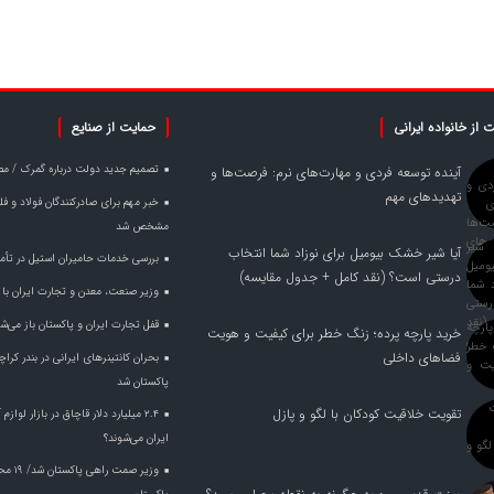
 از خانواده ایرانی
حمایت از صنایع
تصمیم جدید دولت درباره گمرک / مص
آینده توسعه فردی و مهارت‌های نرم: فرصت‌ها و
تهدیدهای مهم
مشخص شد
آیا شیر خشک بیومیل برای نوزاد شما انتخاب
بررسی خدمات حامیران استیل در تأم
درستی است؟ (نقد کامل + جدول مقایسه)
وزیر صنعت، معدن و تجارت ایران با وز
قفل تجارت ایران و پاکستان باز می‌ش
خرید پارچه پرده؛ زنگ خطر برای کیفیت و هویت
فضاهای داخلی
بحران کانتینر‌های ایرانی در بندر ک
پاکستان شد
تقویت خلاقیت کودکان با لگو و پازل
۲.۴ میلیارد دلار قاچاق در بازار لواز
ایران می‌شوند؟
وزیر ص