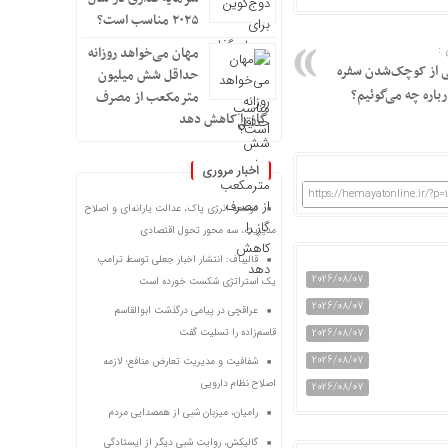
۲۰۲۵ مناسب است؟
:
مهان می‌خواهد روزانه
ی از کوچک‌شدن سفره
حداقل شش میلیون
باره چه می‌گوئیم؟
مترمکعب از مصرف
گاز را کاهش دهد
اخبار مروری
https://hemayatonline.ir/?p=
توسعه انرژی پاک، عدالت یارانه‌ای و اصلاح
مدیریت، سه محور تحول اقتصادی
قالیباف: انتشار اخبار جعلی توسط ترامپ
2026/08/07
یک استراتژی شکست خورده است
2026/08/07
عراقچی در پیامی درگذشت ابوالقاسم
قاسم‌زاده را تسلیت گفت
2026/08/07
2026/08/07
شفافیت و مدیریت تعارض منافع؛ لازمه
اصلاح نظام دارویی
2026/08/07
رامیان، میزبان شبی از همصدایی مردم
گالیکش، روایت شبی دیگر از ایستادگی