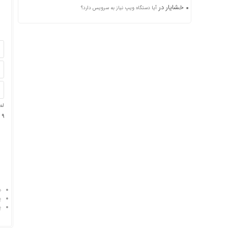
خشایار
در
آیا دستگاه ویپ نیاز به سرویس دارد؟
لط
9 + 12 =
د
پ
پ