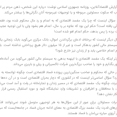
گزارش اقتصادآنلاین، روزنامه جمهوری اسلامی نوشت: درباره این شخص، ذهن مردم پر ا
 که سکوت مسئولین مربوطه و یا توجیهات غیرموجه آنان نگرانی‌ها را بیشتر می‌کند.
سؤال اینست که چرا یک مفسد اقتصادی که به اعدام و رد مال محکوم شده بود، فقط با
ی یافته است؟ حکم این بود که علاوه بر رد مال، اعدام هم بشود ولی با این توجیه عجی
ت برده را پس بدهد، حکم اعدام لغو شده است!
به سیستم مالی کشور بدهکار است و غیر از ۱۵ میلیون دلار هیچ پرداختی
اعدام خلاصی یابد و از زندان نیز خارج شود؟
 بگذارم و خود را صاحب بزرگ‌ترین شرکت تاکسیرانی و ریلی و باربری می‌داند.
در حالی که محکوم و صاحب سنگین‌ترین پرونده فساد اقتصادی است چگونه توانسته به
ورد؟ سؤال اساسی‌تر اینست که در کشوری که دچار بحران اقتصادی است و در آن ده‌ها 
برند، چگونه یک مفسد اقتصادی که در مسیر زندان و تجارتخانه در رفت و آمد است می‌تو
د، با محافظان و اطرافیان و تشریفات وارد نمایشگاه شود و مورد استقبال رسمی قرار گ
کار نشان دهد؟
ات مسئولان برای عبور از این سؤال‌ها به هر توجیهی متوسل شوند نمی‌توانند افکار
ور‌های قدرت یک مفسد بزرگ اقتصادی به معنای ادامه جریان فساد در جامعه‌ایست که مر
 آرزوی مبارزه بی‌امان با فساد هستند.