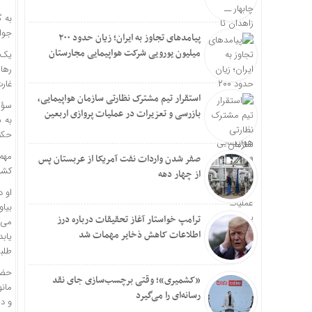
به 
جواب
پیامدهای تجاوز به ایران؛ زیان حدود ۲۰۰
میلیون یورویی شرکت هواپیمایی مجارستان
یک 
رهائ
غار
استقرار تیم مشترک نظارتی سازمان هواپیمایی،
بازرسی و تعزیرات در عملیات پروازی اربعین
حکم 
صفر شدن واردات نفت آمریکا از عربستان پس
کشور
از چهار دهه
او 
بیا
ترامپ خواستار آغاز تحقیقات درباره درز
می‌
اطلاعات کاهش ذخایر مهمات شد
یاب
طلب
حضر
«کشمیری»؛ وقتی برچسب‌سازی جای نقد
مان
رسانه‌ای را می‌گیرد
و در