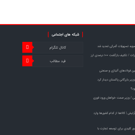
شبکه های اجتماعی
وبه تسهیلات گمرکی تمدید شد
کانال تلگرام
خبر مهم برای صادرکنندگان فولاد و فلزات / تکلیف بازگشت ۱۰۰ درصدی ارز
فید مطالب
ین فولادهای آلیاژی و صنعتی
یر بازرگانی پاکستان دیدار کرد
ود؟
راچی / وزیر صمت خواهان ورود فوری
م آرایش | کالاها از کدام کشورها وارد
مت راهی پاکستان شد/ ۱۹ محور کلیدی برای توسعه تجارت با