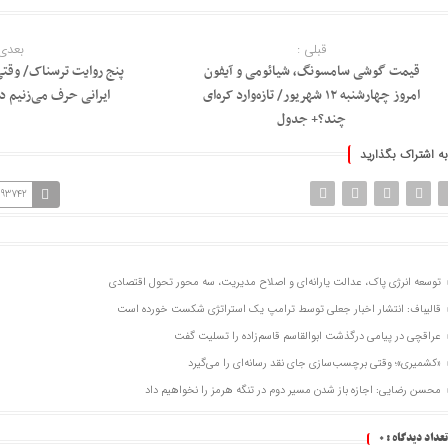
قبلی :
بعدی 
قیمت گوشی سامسونگ، شیائومی و آیفون
پنج روایت ترسناک/ وقت
امروز چهارشنبه ۱۲ شهریور/ تازه‌وارد کره‌ای
ایرانی حرف می‌زنیم در
چند؟+ جدول
به اشتراک بگذارید
193742
توسعه انرژی پاک، عدالت یارانه‌ای و اصلاح مدیریت، سه محور تحول اقتصادی
قالیباف: انتشار اخبار جعلی توسط ترامپ یک استراتژی شکست خورده است
عراقچی در پیامی درگذشت ابوالقاسم قاسم‌زاده را تسلیت گفت
«کشمیری»؛ وقتی برچسب‌سازی جای نقد رسانه‌ای را می‌گیرد
محسن رضایی: اجازه باز شدن مسیر دوم در تنگه هرمز را نخواهیم داد
تعداد دیدگاه :
0