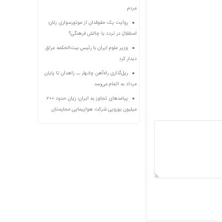
مردم
روایت یک حقوقدان از موتورسواری زنان؛
استقلال در تردد یا چالش فرهنگی؟
وزیر علوم ایران با رئیس بیت‌الحکمه عراق
دیدار کرد
ریل‌گذاری راه‌آهن چابهار ــ زاهدان تا پایان
مرداد به اتمام می‌رسد
پیامدهای تجاوز به ایران؛ زیان حدود ۲۰۰
میلیون یورویی شرکت هواپیمایی مجارستان