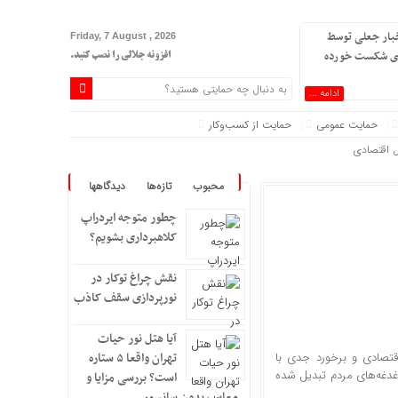
خبار جعلی توسط
Friday, 7 August , 2026
ژی شکست خورده
افزونه جلالی را نصب کنید.
ادامه ...
حمایت عمومی
حمایت از کسب‌وکار
ل اقتصادی
رده است
محبوب
تازه‌ها
دیدگاهها
چطور متوجه ایردراپ
کلاهبرداری بشویم؟
نقش چراغ توکار در
 فرهنگی؟
نورپردازی سقف کاذب
آیا هتل نور حیات
اقتصادی و برخورد جدی با
تهران واقعا ۵ ستاره
غدغه‌های مردم تبدیل شده
است؟ بررسی مزایا و
معایب بدون سانسور