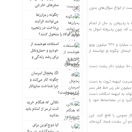
سفرهای خارجی
ست از انواع سؤال‌های بدون
چگونه رمزارزها
می‌توانند فرآیند
 پذیرفتن رد مال از اعدام
پرداخت در زنجیره
ب که، چون پذیرفته اموال به
تولید فولاد را متحول کنند؟
استفاده هوشمند از
سؤال دیگر اینست که برخلاف ادعای برگرداندن اموال، بانک مرکزی می‌گوید بابک زنجانی یک میلیارد و ۹۶۷ میلیون یورو
خودرو و حمل‌ونقل
 نداشته است. با اینحال چگونه او توانسته از
برای رشد زندگی و
کسب‌وکار
مهم‌تر اینکه یک مفسد اقتصادی با اینهمه بدهی به سیستم مالی کشور می‌گوید من آماده‌ام ۵۰ میلیارد دلار پشت دست
🧊 یخچال امرسان
چگونه کار می‌کند و
 سرعت اینهمه ثروت به دست
چرا شناخت سازوکار
میلیون نفر زیر خط فقر بسر
آن مهم است؟
اند به اینهمه امکانات دست
یرد و در مصاحبه‌ها خود را
نکاتی که هنگام خرید
لنت ترمز از لنتام باید
بدانید
 عمومی را قانع کنند. این
دم آن بشدت فساد گزیده‌اند
آیا دوج‌کوین برای
سرمایه‌گذاری در سال