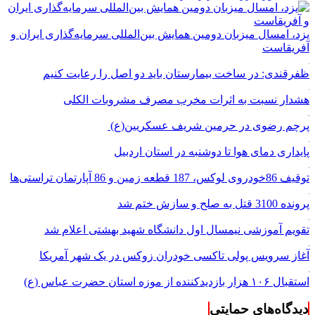
یزد، امسال میزبان دومین همایش بین‌المللی سرمایه‌گذاری ایران و
آفریقاست
ظفرقندی: در ساخت بیمارستان باید دو اصل را رعایت کنیم
هشدار نسبت به اثرات مخرب مصرف مشروبات الکلی
پرچم رضوی در حرمین شریف عسکریین(ع)
پایداری دمای هوا تا دوشنبه در استان اردبیل
توقیف 86خودروی لوکس، 187 قطعه زمین و 86 آپارتمان تراستی‌ها
پرونده 3100 قتل به صلح و سازش ختم شد
تقویم آموزشی نیمسال اول دانشگاه شهید بهشتی اعلام شد
آغاز سرویس پولی تاکسی خودران زوکس در یک شهر آمریکا
استقبال ۱۰۶ هزار بازدیدکننده از موزه استان حضرت عباس (ع)
دیدگاه‌های حمایتی