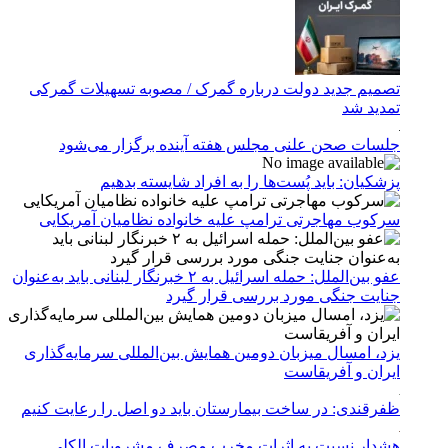
تصمیم جدید دولت درباره گمرک / مصوبه تسهیلات گمرکی
تمدید شد
جلسات صحن علنی مجلس هفته آینده برگزار می‌شود
پزشکیان: باید پُست‌ها را به افراد شایسته بدهیم
سرکوب مهاجرتی ترامپ علیه خانواده نظامیان آمریکایی
عفو بین‌الملل: حمله اسرائیل به ۲ خبرنگار لبنانی باید به‌عنوان
جنایت جنگی مورد بررسی قرار گیرد
یزد، امسال میزبان دومین همایش بین‌المللی سرمایه‌گذاری
ایران و آفریقاست
ظفرقندی: در ساخت بیمارستان باید دو اصل را رعایت کنیم
هشدار نسبت به اثرات مخرب مصرف مشروبات الکلی