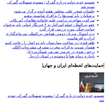
تصمیم جدید دولت درباره گمرک / مصوبه تسهیلات گمرکی
تمدید شد
جلسات صحن علنی مجلس هفته آینده برگزار می‌شود
پزشکیان: باید پُست‌ها را به افراد شایسته بدهیم
سرکوب مهاجرتی ترامپ علیه خانواده نظامیان آمریکایی
عفو بین‌الملل: حمله اسرائیل به ۲ خبرنگار لبنانی باید به‌عنوان
جنایت جنگی مورد بررسی قرار گیرد
یزد، امسال میزبان دومین همایش بین‌المللی سرمایه‌گذاری
ایران و آفریقاست
ظفرقندی: در ساخت بیمارستان باید دو اصل را رعایت کنیم
هشدار نسبت به اثرات مخرب مصرف مشروبات الکلی
پرچم رضوی در حرمین شریف عسکریین(ع)
پایداری دمای هوا تا دوشنبه در استان اردبیل
حمایت‌های لحظه‌ای ایران و جهان
تصمیم جدید دولت درباره گمرک / مصوبه تسهیلات گمرکی تمدید
شد