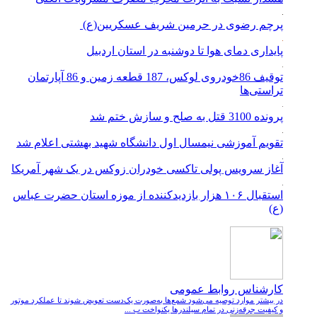
پرچم رضوی در حرمین شریف عسکریین(ع)
پایداری دمای هوا تا دوشنبه در استان اردبیل
توقیف 86خودروی لوکس، 187 قطعه زمین و 86 آپارتمان
تراستی‌ها
پرونده 3100 قتل به صلح و سازش ختم شد
تقویم آموزشی نیمسال اول دانشگاه شهید بهشتی اعلام شد
آغاز سرویس پولی تاکسی خودران زوکس در یک شهر آمریکا
استقبال ۱۰۶ هزار بازدیدکننده از موزه استان حضرت عباس
(ع)
کارشناس روابط عمومی
در بیشتر موارد توصیه می‌شود شمع‌ها به‌صورت یک‌دست تعویض شوند تا عملکرد موتور
و کیفیت جرقه‌زنی در تمام سیلندرها یکنواخت ب ...