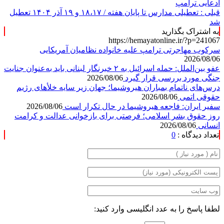
ادعایی ترامپ
قبلی :
تعطیلی مدارس تا پایان هفته / ۱۸،۱۷ و ۱۹ آذر ۱۴۰۴ تعطیل
شد
به اشتراک بگذارید
https://hemayatonline.ir/?p=241067
سرکوب مهاجرتی ترامپ علیه خانواده نظامیان آمریکایی
2026/08/06
عفو بین‌الملل: حمله اسرائیل به ۲ خبرنگار لبنانی باید به‌عنوان جنایت
جنگی مورد بررسی قرار گیرد
2026/08/06
درس‌های ناتمام بمباران هیروشیما؛ جهان زیر سایه خلأ‌های رژیم
حقوقی اتمی
2026/08/06
سفیر ایران: فاجعه هیروشیما در حال تکرار است
2026/08/06
روز حقوق بشر اسلامی؛ فرصتی برای بازخوانی عدالت و کرامت
انسانی
2026/08/06
تعداد دیدگاه :
0
لطفا پاسخ را به عدد انگلیسی وارد کنید: