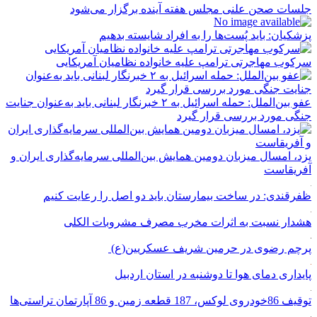
جلسات صحن علنی مجلس هفته آینده برگزار می‌شود
پزشکیان: باید پُست‌ها را به افراد شایسته بدهیم
سرکوب مهاجرتی ترامپ علیه خانواده نظامیان آمریکایی
عفو بین‌الملل: حمله اسرائیل به ۲ خبرنگار لبنانی باید به‌عنوان جنایت
جنگی مورد بررسی قرار گیرد
یزد، امسال میزبان دومین همایش بین‌المللی سرمایه‌گذاری ایران و
آفریقاست
ظفرقندی: در ساخت بیمارستان باید دو اصل را رعایت کنیم
هشدار نسبت به اثرات مخرب مصرف مشروبات الکلی
پرچم رضوی در حرمین شریف عسکریین(ع)
پایداری دمای هوا تا دوشنبه در استان اردبیل
توقیف 86خودروی لوکس، 187 قطعه زمین و 86 آپارتمان تراستی‌ها