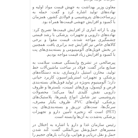
معاون وزیر بهداشت به جهش قیمت مواد اولیه و
نهاده‌های تولید اشاره کرد و گفت: حمله به
زیرساخت‌های پتروشیمی و فولادی کشور، همزمان
با کمبود و افزایش جهشی قیمت‌ها همراه بود.
وی با ارائه آماری از افزایش قیمت‌ها تصریح کرد:
نهاده‌های دارویی و تجهیزات پزشکی با رشد قیمتی
چشمگیری مواجه شدند، قیمت مقوا و برخی
کالاهای خاص نیز افزایش چند برابری یافت. همچنین
در بخش فویل‌های آلومینیومی و بسته‌بندی‌های پت
با کمبود و افزایش زیاد قیمت مواجه بودیم.
پیرصالحی در تشریح وابستگی صنعت سلامت به
صنایع مادر گفت: فولاد در ساخت ماشین‌آلات خط
تولید، مخازن استیل داروسازی، بدنه دستگاه‌های
پزشکی و تجهیزات استریلیزاسیون کاربرد حیاتی
دارد؛ آلومینیوم به‌ویژه در تولید فویل‌های بسته‌بندی
قرص و کپسول، ورق‌های لمینت، بلسترها و ظروف
دارویی نقش کلیدی ایفا می‌کند؛ محصولات
پتروشیمی نیز شامل انواع پلیمرها، پلاستیک‌های
پزشکی، لوله‌های PVC، ظروف یکبار مصرف،
سرنگ‌ها، ست‌های تزریق و بسته‌بندی‌های پت
(PET) است که زنجیره تأمین دارو و تجهیزات
پزشکی به‌شدت به آن‌ها وابسته است.
رئیس سازمان غذا و دارو با اشاره به اختلال در
مسیرهای حمل‌ونقل بین‌المللی گفت: کُند شدن
حمل و نقل دریایی و هوایی، واردات بارهای حجیم را