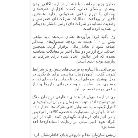
معاون وزیر بهداشت با هشدار درباره ناکافی بودن
پوشش بیمه‌ای فعلی، گفت: افزایش تعرفه‌های
بیمه‌ای با تورم واقعی همخوانی ندارد. همچنین
تأخیر در پرداخت مطالبات شرکت‌های خصوصی و
وضعیت مشابه در شرکت‌های دولتی، فشار نقدینگی
را تشدید کرده است.
وی تأکید کرد: برآوردها نشان می‌دهد باید مبلغی
بیش از ۱۰۰ همت به بودجه صندوق‌های بیمه‌گر
اضافه شود تا تعادل مالی برقرار گردد. همچنین
اختلاف نرخ ارز در دو سال‌ اخیر در معادلات محاسبه
نشده که این چالش ایجاد شده برای شرکت ها
نیازمند توجه جدی است.
پیرصالحی با اشاره به فرصت‌های پیش‌رو در شرایط
کنونی گفت: اکنون زمان مناسبی برای بازنگری در
مدل پوشش بیمه‌ای است تا حمایت‌ها به‌ جای توزیع
مساوی، بر اساس اولویت درمانی داروها و نیاز
واقعی مردم تخصیص یابد.
وی درباره تسهیل فرآیندهای نظارتی در زمان جنگ
نیز توضیح داد: با توجه به زمان‌بر بودن آزمایش‌های
کنترل کیفیت، به مسئولین فنی شرکت‌ها اختیار داده
شد تا با پذیرش مسئولیت شخصی، کالاها را ترخیص
و در انبارهای قرنطینه نگهداری کنند؛ البته از این
افراد تعهد کتبی مبنی بر رعایت استانداردها اخذ
شده بود.
رئیس سازمان غذا و دارو در پایان خاطرنشان کرد: