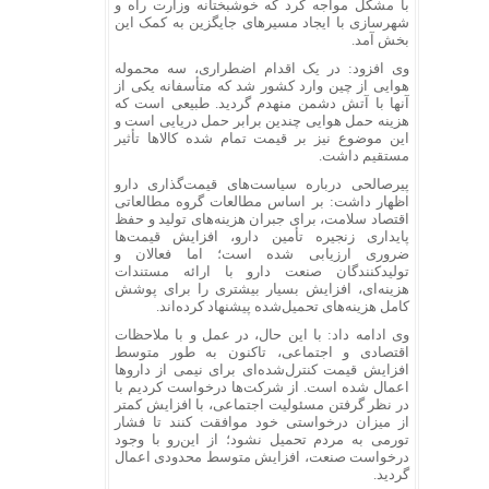
با مشکل مواجه کرد که خوشبختانه وزارت راه و
شهرسازی با ایجاد مسیرهای جایگزین به کمک این
بخش آمد.
وی افزود: در یک اقدام اضطراری، سه محموله
هوایی از چین وارد کشور شد که متأسفانه یکی از
آنها با آتش دشمن منهدم گردید. طبیعی است که
هزینه حمل هوایی چندین برابر حمل دریایی است و
این موضوع نیز بر قیمت تمام‌ شده کالاها تأثیر
مستقیم داشت.
پیرصالحی درباره سیاست‌های قیمت‌گذاری دارو
اظهار داشت: بر اساس مطالعات گروه مطالعاتی
اقتصاد سلامت، برای جبران هزینه‌های تولید و حفظ
پایداری زنجیره تأمین دارو، افزایش قیمت‌ها
ضروری ارزیابی شده است؛ اما فعالان و
تولیدکنندگان صنعت دارو با ارائه مستندات
هزینه‌ای، افزایش بسیار بیشتری را برای پوشش
کامل هزینه‌های تحمیل‌شده پیشنهاد کرده‌اند.
وی ادامه داد: با این حال، در عمل و با ملاحظات
اقتصادی و اجتماعی، تاکنون به‌ طور متوسط
افزایش قیمت کنترل‌شده‌ای برای نیمی از داروها
اعمال شده است. از شرکت‌ها درخواست کردیم با
در نظر گرفتن مسئولیت اجتماعی، با افزایش کمتر
از میزان درخواستی خود موافقت کنند تا فشار
تورمی به مردم تحمیل نشود؛ از این‌رو با وجود
درخواست صنعت، افزایش متوسط محدودی اعمال
گردید.