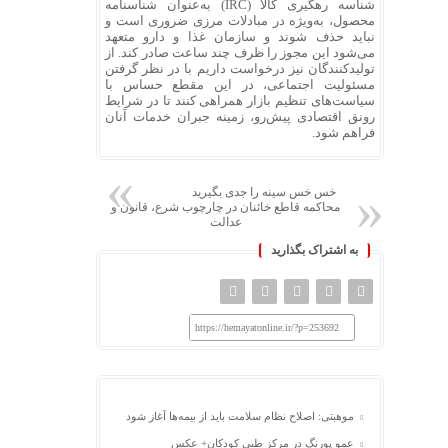
شناسه رهگیری کالا (IRC) به‌عنوان شناسنامه
محصول، به‌ویژه در مبادلات مرزی ضروری است و
نباید حذف شوند و سازمان غذا و دارو متعهد
می‌شود این مجوز را ظرف چند ساعت صادر کند. از
تولیدکنندگان نیز درخواست داریم با در نظر گرفتن
مسئولیت اجتماعی، در این مقطع حساس با
سیاست‌های تنظیم بازار همراهی کنند تا در شرایط
رونق اقتصادی پیش‌رو، زمینه جبران خدمات آنان
فراهم شود.
خس خس سینه را جدی بگیرید
محاکمه قاطع خائنان در چارچوب شرع، قانون و
عدالت
به اشتراک بگذارید
https://hemayatonline.ir/?p=253692
موهبتی: اصلاح نظام سلامت باید از بیمه‌ها آغاز شود
عمو پورنگ در مرکز طبی کودکان+ عکس