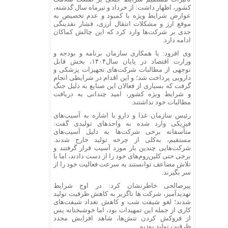
کشور، اظهار داشت: از خرداد و تیرماه سال گذشته،
عوارض شرایط ویژه با کمبود و عدم تخصیص به‌
موقع ارز و مشکلات انتقال ارزی، فشار نقدینگی
جدی بر شرکت‌ها وارد کرد که این چالش کماکان
ادامه دارد.
وی افزود: با همکاری سازمان برنامه و بودجه و
وزارت اقتصاد در پایان سال۱۴۰۴، بخش قابل
توجهی از مطالبات شرکت‌های تجهیزات پزشکی و
دارویی پرداخت شد؛ و این اقدام در شرایطی انجام
گرفت که بسیاری از فعالان این صنایع به دلیل جنگ
و شرایط ویژه کشور، امید چندانی به دریافت
مطالبات خود نداشتند.
رئیس سازمان غذا و دارو با اشاره به آسیب‌های
فیزیکی وارد شده به واحدهای تولیدی گفت:
متأسفانه برخی شرکت‌ها به دلیل آسیب‌های
مستقیم، به‌کلی از چرخه تولید خارج شدند.
شرکت‌هایی چندین بار مورد آسیب قرار گرفتند و
برخی حتی کلین‌روم‌های خود را از دست دادند، اما با
تلاش مضاعف توانستند به سرعت فعالیت خود را از
سر بگیرند.
پیرصالحی خاطرنشان کرد: در اوج شرایط
تهدیدآمیز، شرکت ها ناگزیر به کاهش ظرفیت تولید
شدند؛ لغو شیفت شب و کاهش تعداد شیفت‌های
کاری از جمله این تمهیدات بود، اما خوشبختانه پس
از فروکش کردن تنش‌ها، شاهد افزایش مجدد
ظرفیت تولید بودیم.