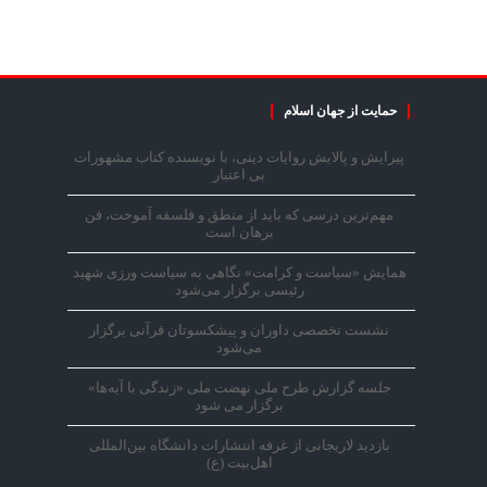
حمایت از جهان اسلام
پیرایش و پالایش روایات دینی، با نویسنده کتاب مشهورات
بی اعتبار
مهم‌ترین درسی که باید از منطق و فلسفه آموخت، فن
برهان است
همایش «سیاست و کرامت» نگاهی به سیاست ورزی شهید
رئیسی برگزار می‌شود
نشست تخصصی داوران و پیشکسوتان قرآنی برگزار
می‌شود
جلسه گزارش طرح ملی نهضت ملی «زندگی با آیه‌ها»
برگزار می شود
بازدید لاریجانی از غرفه انتشارات دانشگاه بین‌المللی
اهل‌بیت (ع)