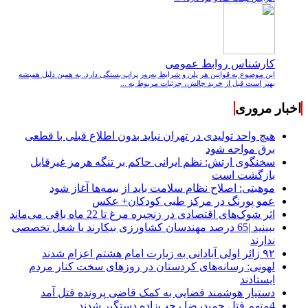
کارشناس روابط عمومی
این موضوع به قوانین هر پلن و شرایط به‌روز پراپ بستگی دارد. به همین دلیل همیشه
بهتر است قبل از خرید چالش، جزئیات مربوط به ...
اخبار مروری
هیچ واحد تولیدی در تهران نباید بدون اطلاع قبلی با قطعی
برق مواجه شود
سخنگوی ارتش: نظم ایرانی حاکم بر تنگه هرمز غیرقابل
بازگشت است
موهبتی: اصلاح نظام سلامت باید از بیمه‌ها آغاز شود
عمو پورنگ در مرکز طبی کودکان+ عکس
اثر شوک‌های اقتصادی در زنجیره مرغ تا 22 ماه باقی می‌ماند
ببینید |65 درصد مهندسان کشاورزی بیکارند یا شغل تخصصی
ندارند
۹۲ زائر اولی آبادانی به زیارت امام هشتم اعزام شدند
لهونی: رسانه‌های کردستان در روزهای سخت کنار مردم
ایستادند
دستیار هوشمند قضایی به کمک قاضی پرونده قتل آمد
4متهم قتل حمیدرضا رجب‌زاده دستگیر شدند