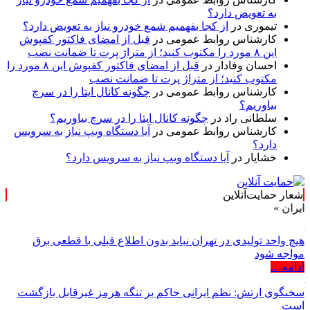
به تعویض دارد؟
تیموری
در
از کجا بفهمیم شمع خودرو نیاز به تعویض دارد؟
کارشناس روابط عمومی
در
قبل از امضای فاکتور کفپوش
این ۸ مورد را مکتوب کنید؛ از متراژ پرت تا ضمانت نصب
احسان وفادار
در
قبل از امضای فاکتور کفپوش این ۸ مورد را
مکتوب کنید؛ از متراژ پرت تا ضمانت نصب
کارشناس روابط عمومی
در
چگونه کانال ایتا را در سرچ
بیاوریم؟
سلطانی راد
در
چگونه کانال ایتا را در سرچ بیاوریم؟
کارشناس روابط عمومی
در
آیا دستگاه ویپ نیاز به سرویس
دارد؟
خشایار
در
آیا دستگاه ویپ نیاز به سرویس دارد؟
شعار حمایت‌آنلاین
هیچ واحد تولیدی در تهران نباید بدون اطلاع قبلی با قطعی برق
مواجه شود
ادامه ...
سخنگوی ارتش: نظم ایرانی حاکم بر تنگه هرمز غیرقابل بازگشت
است