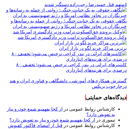
4متهم قتل حمیدرضا رجب‌زاده دستگیر شدند
نگاهی حقوقی به یک جنایت جنگی؛ روایتی از حمله به رسانه‌ها و
خبرنگاران در تجاوز نظامی آمریکا و رژیم صهیونیستی به ایران
وکیل پرونده حق‌السکوت ترامپ وزیر دادگستری آمریکا شد
برترین مراکز خرید لگو در بازار ایران
کانتینرهای ایرانی در بندر کراچی ترخیص می‌شود| تخفیف ۸۰
درصدی برای هزینه‌های انبارداری
گسترش همکاری‌های آموزشی، دانشگاهی و فناوری ایران و هند
درچارچوب بریکس
دیدگاه‌های حمایتی
کارشناس روابط عمومی
در
از کجا بفهمیم شمع خودرو نیاز
به تعویض دارد؟
تیموری
در
از کجا بفهمیم شمع خودرو نیاز به تعویض دارد؟
کارشناس روابط عمومی
در
قبل از امضای فاکتور کفپوش