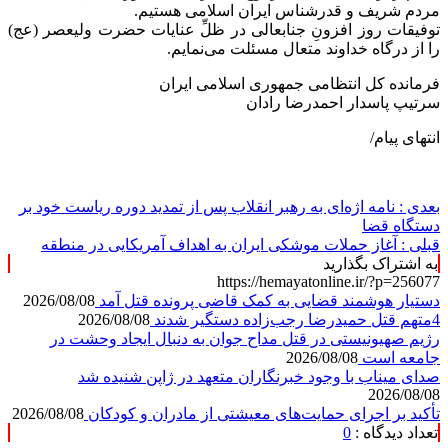
مردم شریف و قدرشناس ایران اسلامی هستیم.
توفیقات روز افزونِ جنابعالی در ظلِّ عنایات حضرت ولیعصر (عج)
را از درگاه خداوند متعال مسئلت می‌نمایم.
فرمانده کل انتظامی جمهوری اسلامی ایران
سرتیپ پاسدار احمدرضا رادان
انتهای پیام/
بعدی :
نامه اژه‌ای به رهبر انقلاب پس از تمدید دوره ریاست خود بر
دستگاه قضا
قبلی :
آغاز حملات موشکی ایران به اهداف آمریکایی در منطقه
به اشتراک بگذارید
https://hemayatonline.ir/?p=256077
دستیار هوشمند قضایی به کمک قاضی پرونده قتل آمد
2026/08/08
4متهم قتل حمیدرضا رجب‌زاده دستگیر شدند
2026/08/08
رژیم صهیونیستی در قتل مداح جوان به دنبال ایجاد وحشت در
جامعه است
2026/08/08
صدای میناب با وجود خبرنگاران متعهد در ژاپن شنیده شد
2026/08/08
تأکید بر اجرای حمایت‌های معیشتی از مادران و کودکان
2026/08/08
تعداد دیدگاه :
0