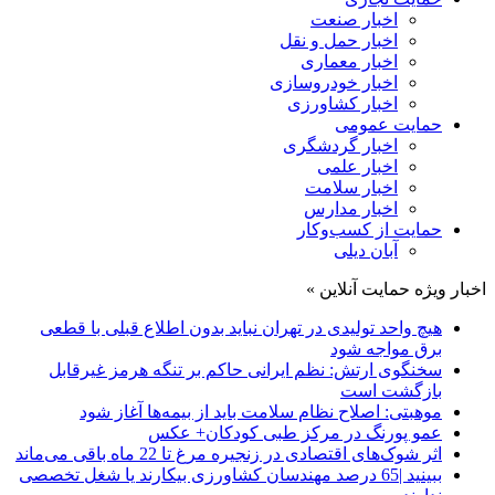
اخبار صنعت
اخبار حمل و نقل
اخبار معماری
اخبار خودروسازی
اخبار کشاورزی
حمایت عمومی
اخبار گردشگری
اخبار علمی
اخبار سلامت
اخبار مدارس
حمایت از کسب‌وکار
آبان دیلی
اخبار ویژه حمایت آنلاین »
هیچ واحد تولیدی در تهران نباید بدون اطلاع قبلی با قطعی
برق مواجه شود
سخنگوی ارتش: نظم ایرانی حاکم بر تنگه هرمز غیرقابل
بازگشت است
موهبتی: اصلاح نظام سلامت باید از بیمه‌ها آغاز شود
عمو پورنگ در مرکز طبی کودکان+ عکس
اثر شوک‌های اقتصادی در زنجیره مرغ تا 22 ماه باقی می‌ماند
ببینید |65 درصد مهندسان کشاورزی بیکارند یا شغل تخصصی