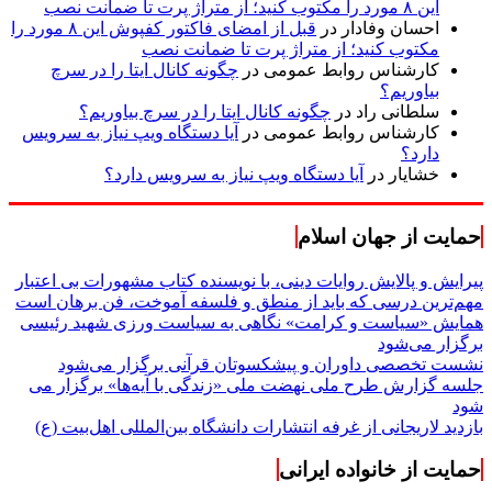
این ۸ مورد را مکتوب کنید؛ از متراژ پرت تا ضمانت نصب
احسان وفادار
در
قبل از امضای فاکتور کفپوش این ۸ مورد را
مکتوب کنید؛ از متراژ پرت تا ضمانت نصب
کارشناس روابط عمومی
در
چگونه کانال ایتا را در سرچ
بیاوریم؟
سلطانی راد
در
چگونه کانال ایتا را در سرچ بیاوریم؟
کارشناس روابط عمومی
در
آیا دستگاه ویپ نیاز به سرویس
دارد؟
خشایار
در
آیا دستگاه ویپ نیاز به سرویس دارد؟
حمایت از جهان اسلام
پیرایش و پالایش روایات دینی، با نویسنده کتاب مشهورات بی اعتبار
مهم‌ترین درسی که باید از منطق و فلسفه آموخت، فن برهان است
همایش «سیاست و کرامت» نگاهی به سیاست ورزی شهید رئیسی
برگزار می‌شود
نشست تخصصی داوران و پیشکسوتان قرآنی برگزار می‌شود
جلسه گزارش طرح ملی نهضت ملی «زندگی با آیه‌ها» برگزار می
شود
بازدید لاریجانی از غرفه انتشارات دانشگاه بین‌المللی اهل‌بیت (ع)
حمایت از خانواده ایرانی