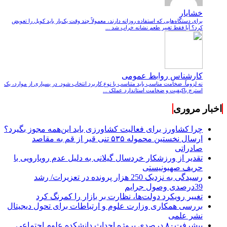
خشایار
برای دستگاه‌هایی که استفاده روزانه دارند، معمولاً چند وقت یک‌بار باید کویل را تعویض
کرد؟ آیا فقط تغییر طعم نشانه خراب شد ...
کارشناس روابط عمومی
نه لزوماً. ضخامت مناسب باید متناسب با نوع کاربرد انتخاب شود. در بسیاری از موارد، یک
استرچ باکیفیت و ضخامت استاندارد عملک ...
اخبار مروری
چرا کشاورز برای فعالیت کشاورزی باید این‌همه مجوز بگیرد؟
ارسال نخستین محموله ۵۳۵ تنی قیر از قم به مقاصد
صادراتی
تقدیر از ورزشکار خردسال گیلانی به دلیل عدم رویارویی با
حریف صهیونیستی
رسیدگی به نزدیک 250 هزار پرونده در تعزیرات/ رشد
39درصدی وصول جرایم
تغییر رویکرد دولت‌ها، نظارت بر بازار را کمرنگ کرد
بررسی همکاری وزارت علوم و ارتباطات برای تحول دیجیتال
نشر علمی
پیشرفت۸۰ درصدی پروژه احداث دانشکده علوم اجتماعی