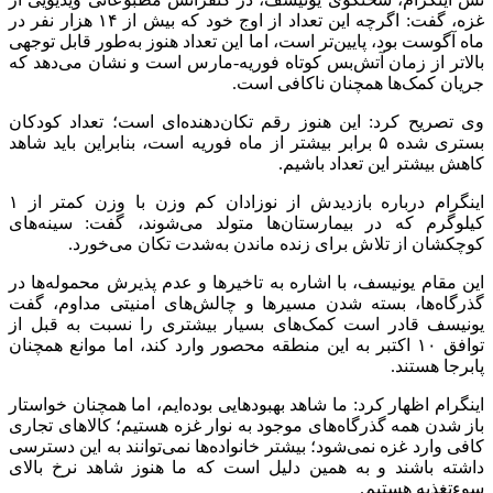
غزه، گفت: اگرچه این تعداد از اوج خود که بیش از ۱۴ هزار نفر در
ماه آگوست بود، پایین‌تر است، اما این تعداد هنوز به‌طور قابل توجهی
بالاتر از زمان آتش‌بس کوتاه فوریه-مارس است و نشان می‌دهد که
جریان کمک‌ها همچنان ناکافی است.
وی تصریح کرد: این هنوز رقم تکان‌دهنده‌ای است؛ تعداد کودکان
بستری شده ۵ برابر بیشتر از ماه فوریه است، بنابراین باید شاهد
کاهش بیشتر این تعداد باشیم.
اینگرام درباره بازدیدش از نوزادان کم وزن با وزن کمتر از ۱
کیلوگرم که در بیمارستان‌ها متولد می‌شوند، گفت: سینه‌های
کوچکشان از تلاش برای زنده ماندن به‌شدت تکان می‌خورد.
این مقام یونیسف، با اشاره به تاخیر‌ها و عدم پذیرش محموله‌ها در
گذرگاه‌ها، بسته شدن مسیر‌ها و چالش‌های امنیتی مداوم، گفت
یونیسف قادر است کمک‌های بسیار بیشتری را نسبت به قبل از
توافق ۱۰ اکتبر به این منطقه محصور وارد کند، اما موانع همچنان
پابرجا هستند.
اینگرام اظهار کرد: ما شاهد بهبود‌هایی بوده‌ایم، اما همچنان خواستار
باز شدن همه گذرگاه‌های موجود به نوار غزه هستیم؛ کالا‌های تجاری
کافی وارد غزه نمی‌شود؛ بیشتر خانواده‌ها نمی‌توانند به این دسترسی
داشته باشند و به همین دلیل است که ما هنوز شاهد نرخ بالای
سوءتغذیه هستیم.