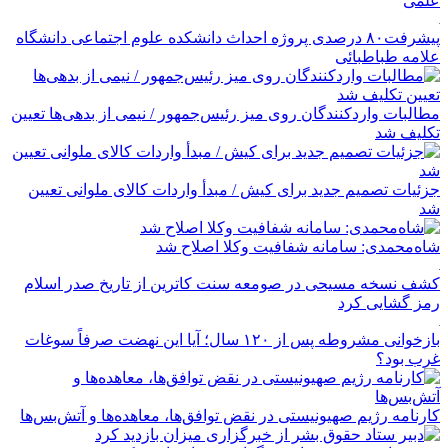
علمی
پیشرفت۸۰ درصدی پروژه احداث دانشکده علوم اجتماعی دانشگاه
علامه طباطبائی
مطالبات واردکنندگان روی میز رئیس‌جمهور / نیمی از بدهی‌ها تعیین
تکلیف شد
جزئیات تصمیم جدید برای کیش / مبدأ واردات کالای ملوانی تعیین
شد
شاه‌محمدی: سامانه شفافیت وکلا اصلاح شد
کشف نسخه‌ مسیحی در صومعه سنت کاترین از تاریخ صدر اسلام
رمز گشایی کرد
بازخوانی مشروطه پس از ۱۲۰ سال؛ آیا این نهضت صرفاً سوغات
غرب بود؟
کارنامه رژیم صهیونیستی در نقض توافق‌ها، معاهده‌ها و آتش‌بس‌ها