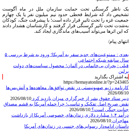
یک ناظر گرسنگی تحت حمایت سازمان ملل در ماه آگوست
تشخیص داد که شرایط قحطی حدود نیم میلیون نفر یا یک چهارم
جمعیت غزه را تحت تاثیر قرار داده است؛ با پیشرفت جنگ، کودکان
به‌شدت تحت تاثیر گرسنگی قرار گرفتند و کارشناسان هشدار دادند
که این اثر‌ها می‌تواند آسیب‌های ماندگاری ایجاد کند.
انتهای پیام/
بعدی :
ممنوعیت‌های جدید سفر به آمریکا؛ ورود به شرط بررسی ۵
سال سابقه شبکه اجتماعی
قبلی :
بحران بی‌خانمانی در آلمان؛ محصول سیاست‌های دولت
برلین
به اشتراک بگذارید
https://hemayatonline.ir/?p=243465
کارنامه رژیم صهیونیستی در نقض توافق‌ها، معاهده‌ها و آتش‌بس‌ها
2026/08/10
دبیر ستاد حقوق بشر از خبرگزاری میزان بازدید کرد
2026/08/10
نقض صریح اصل تفکیک و تناسب؛ چرا حمله آمریکا به قشم مصداق
جنایت جنگی است؟
2026/08/10
درآمد ۱.۴ میلیارد دلاری زندان‌های خصوصی آمریکا از بازداشت
مهاجران
2026/08/10
داستان ادامه‌دار رسوایی‌های جنسی در زندان‌های آمریکا