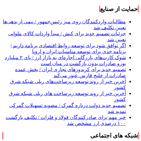
حمایت از صنایع
مطالبات واردکنندگان روی میز رئیس‌جمهور / نیمی از بدهی‌ها
تعیین تکلیف شد
جزئیات تصمیم جدید برای کیش / مبدأ واردات کالای ملوانی
تعیین شد
اگر توافق شود برای توسعه روابط اقتصادی برنامه داریم |
برنامه جدی برای توسعه مناسبات ایران و اروپا
شوک کارت‌های بازرگانی اجاره‌ای به بازار ارز / پای ۲ میلیارد
یورو صادرات بدون بازگشت در میان است
تصمیم جدید برای کریدورهای تجاری ایران / بخش عمده
صادرات از خلیج فارس عبور می‌کند
آخرین خبر از روند توسعه زیرساخت‌های ریلی شبکه شرق
کشور
آخرین خبر از روند توسعه زیرساخت های ریلی شبکه شرق
کشور
تصمیم جدید دولت درباره گمرک / مصوبه تسهیلات گمرکی
تمدید شد
خبر مهم برای صادرکنندگان فولاد و فلزات / تکلیف بازگشت
۱۰۰ درصدی ارز مشخص شد
شبکه های اجتماعی