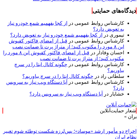
دیدگاه‌های حمایتی
کارشناس روابط عمومی
در
از کجا بفهمیم شمع خودرو نیاز
به تعویض دارد؟
تیموری
در
از کجا بفهمیم شمع خودرو نیاز به تعویض دارد؟
کارشناس روابط عمومی
در
قبل از امضای فاکتور کفپوش
این ۸ مورد را مکتوب کنید؛ از متراژ پرت تا ضمانت نصب
احسان وفادار
در
قبل از امضای فاکتور کفپوش این ۸ مورد را
مکتوب کنید؛ از متراژ پرت تا ضمانت نصب
کارشناس روابط عمومی
در
چگونه کانال ایتا را در سرچ
بیاوریم؟
سلطانی راد
در
چگونه کانال ایتا را در سرچ بیاوریم؟
کارشناس روابط عمومی
در
آیا دستگاه ویپ نیاز به سرویس
دارد؟
خشایار
در
آیا دستگاه ویپ نیاز به سرویس دارد؟
شعار حمایت‌آنلاین
اخراج دو مأمور ارشد «موساد»؛ پس‌لرزه شکست توطئه شوم تغییر
نظام ایران