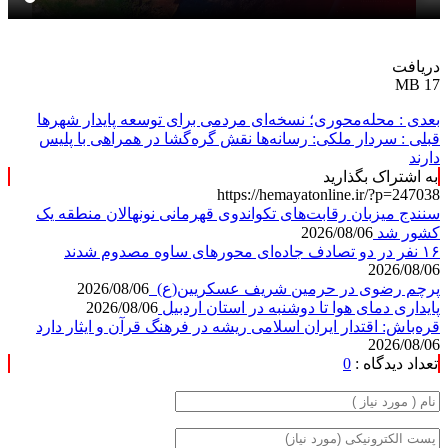
دریافت
17 MB
بعدی :
محله‌محوری؛ نسخه‌ای مردمی برای توسعه پایدار شهرها
قبلی :
سردار ملکی: رسانه‌ها نقش گره‌گشا در همراهی با پلیس
دارند
به اشتراک بگذارید
https://hemayatonline.ir/?p=247038
سنندج میزبان رقابت‌های تکواندوی قهرمانی نونهالان منطقه یک
کشور شد
2026/08/06
۱۶ نفر در دو تصادف جاده‌ای محورهای ساوه مصدوم شدند
2026/08/06
پرچم رضوی در حرمین شریف عسکریین(ع)
2026/08/06
پایداری دمای هوا تا دوشنبه در استان اردبیل
2026/08/06
قره‌باش: اقتدار ایران اسلامی ریشه در فرهنگ قرآن و ایثار دارد
2026/08/06
تعداد دیدگاه :
0