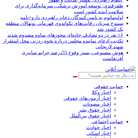
ظفرقندی: توسعه آموزش پزشکی، سرمایه‌گذاری برای
سلامت آینده کشور است
اولتیماتوم به تامین‌کنندگان ذخایر راهبردی دارو+نامه
سنندج میزبان رقابت‌های تکواندوی قهرمانی نونهالان منطقه
یک کشور شد
۱۶ نفر در دو تصادف جاده‌ای محورهای ساوه مصدوم شدند
تکذیب ادعای نماینده مجلس درباره نحوه ردزنی محل استقرار
شهید لاریجانی
هوش مصنوعی، بستر وقوع 55درصد جرایم سایبری
آفریقاست
حمایت حقوقی
اخبار وکلا
اخبار آزمون‌های حقوقی
اخبار مصوبات
اخبار حقوق بشر
اخبار حقوق بین‌الملل
حمایت اجتماعی
اخبار حوادث
اخبار استانی