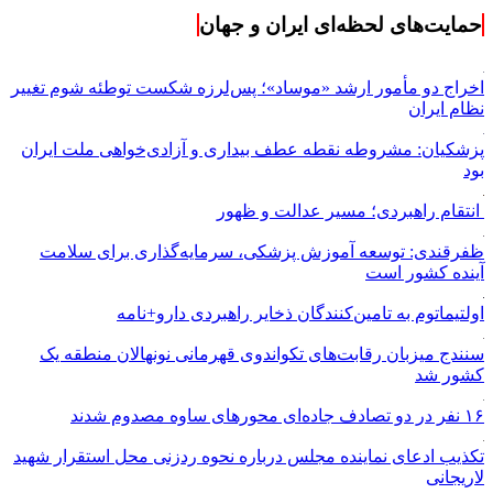
حمایت‌های لحظه‌ای ایران و جهان
اخراج دو مأمور ارشد «موساد»؛ پس‌لرزه شکست توطئه شوم تغییر
نظام ایران
پزشکیان: مشروطه نقطه عطف بیداری و آزادی‌خواهی ملت ایران
بود
انتقام راهبردی؛ مسیر عدالت و ظهور
ظفرقندی: توسعه آموزش پزشکی، سرمایه‌گذاری برای سلامت
آینده کشور است
اولتیماتوم به تامین‌کنندگان ذخایر راهبردی دارو+نامه
سنندج میزبان رقابت‌های تکواندوی قهرمانی نونهالان منطقه یک
کشور شد
۱۶ نفر در دو تصادف جاده‌ای محورهای ساوه مصدوم شدند
تکذیب ادعای نماینده مجلس درباره نحوه ردزنی محل استقرار شهید
لاریجانی