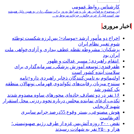
کارشناس روابط عمومی
این موضوع به قوانین هر پلن و شرایط به‌روز پراپ بستگی دارد. به همین دلیل همیشه
بهتر است قبل از خرید چالش، جزئیات مربوط به ...
اخبار مروری
اخراج دو مأمور ارشد «موساد»؛ پس‌لرزه شکست توطئه
شوم تغییر نظام ایران
پزشکیان: مشروطه نقطه عطف بیداری و آزادی‌خواهی ملت
ایران بود
انتقام راهبردی؛ مسیر عدالت و ظهور
ظفرقندی: توسعه آموزش پزشکی، سرمایه‌گذاری برای
سلامت آینده کشور است
اولتیماتوم به تامین‌کنندگان ذخایر راهبردی دارو+نامه
سنندج میزبان رقابت‌های تکواندوی قهرمانی نونهالان منطقه
یک کشور شد
۱۶ نفر در دو تصادف جاده‌ای محورهای ساوه مصدوم شدند
تکذیب ادعای نماینده مجلس درباره نحوه ردزنی محل استقرار
شهید لاریجانی
هوش مصنوعی، بستر وقوع 55درصد جرایم سایبری
آفریقاست
نقض ۳۰۰ روزه آتش‌بس غزه از طرف رژیم صهیونیستی؛
هزار و ۲۵۰ نفر به شهادت رسیدند