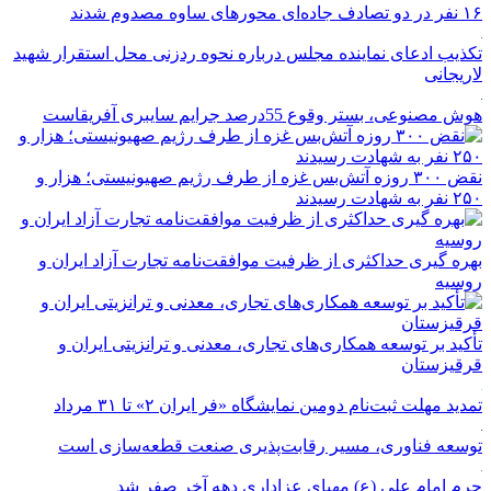
۱۶ نفر در دو تصادف جاده‌ای محورهای ساوه مصدوم شدند
تکذیب ادعای نماینده مجلس درباره نحوه ردزنی محل استقرار شهید
لاریجانی
هوش مصنوعی، بستر وقوع 55درصد جرایم سایبری آفریقاست
نقض ۳۰۰ روزه آتش‌بس غزه از طرف رژیم صهیونیستی؛ هزار و
۲۵۰ نفر به شهادت رسیدند
بهره گیری حداکثری از ظرفیت موافقت‌نامه تجارت آزاد ایران و
روسیه
تأکید بر توسعه همکاری‌های تجاری، معدنی و ترانزیتی ایران و
قرقیزستان
تمدید مهلت ثبت‌نام دومین نمایشگاه «فر ایران ۲» تا ۳۱ مرداد
توسعه فناوری، مسیر رقابت‌پذیری صنعت قطعه‌سازی است
حرم امام علی (ع) مهیای عزاداری دهه آخر صفر شد