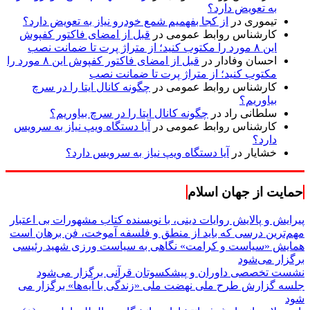
به تعویض دارد؟
تیموری
در
از کجا بفهمیم شمع خودرو نیاز به تعویض دارد؟
کارشناس روابط عمومی
در
قبل از امضای فاکتور کفپوش
این ۸ مورد را مکتوب کنید؛ از متراژ پرت تا ضمانت نصب
احسان وفادار
در
قبل از امضای فاکتور کفپوش این ۸ مورد را
مکتوب کنید؛ از متراژ پرت تا ضمانت نصب
کارشناس روابط عمومی
در
چگونه کانال ایتا را در سرچ
بیاوریم؟
سلطانی راد
در
چگونه کانال ایتا را در سرچ بیاوریم؟
کارشناس روابط عمومی
در
آیا دستگاه ویپ نیاز به سرویس
دارد؟
خشایار
در
آیا دستگاه ویپ نیاز به سرویس دارد؟
حمایت از جهان اسلام
پیرایش و پالایش روایات دینی، با نویسنده کتاب مشهورات بی اعتبار
مهم‌ترین درسی که باید از منطق و فلسفه آموخت، فن برهان است
همایش «سیاست و کرامت» نگاهی به سیاست ورزی شهید رئیسی
برگزار می‌شود
نشست تخصصی داوران و پیشکسوتان قرآنی برگزار می‌شود
جلسه گزارش طرح ملی نهضت ملی «زندگی با آیه‌ها» برگزار می
شود