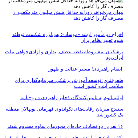
مهان می‌خواهد روزانه حداقل شش میلیون مترمکعب از
مصرف گاز را کاهش دهد
اخراج دو مأمور ارشد «موساد»؛ پس‌لرزه شکست توطئه
شوم تغییر نظام ایران
پزشکیان: مشروطه نقطه عطف بیداری و آزادی‌خواهی ملت
ایران بود
انتقام راهبردی؛ مسیر عدالت و ظهور
ظفرقندی: توسعه آموزش پزشکی، سرمایه‌گذاری برای
سلامت آینده کشور است
اولتیماتوم به تامین‌کنندگان ذخایر راهبردی دارو+نامه
سنندج میزبان رقابت‌های تکواندوی قهرمانی نونهالان منطقه
یک کشور شد
۱۶ نفر در دو تصادف جاده‌ای محورهای ساوه مصدوم شدند
تکذیب ادعای نماینده مجلس درباره نحوه ردزنی محل استقرار