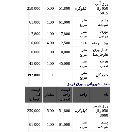
ورق آبی
050 رال
کیلوگرم
51,800
5.00
259,000
5015
پشم
متر
61,000
1.00
61,000
شیشه
مربع
توری
متر
7,800
1.00
7,800
مرغی
مربع
پیچ سرمته
عدد
2,500
4.00
10,000
حمل ورق
متر
10,000
1.00
10,000
هاوجرثقیل
مربع
هزینه
متر
45,000
1.00
45,000
نصب
مربع
متر
جمع کل
1
392,800
مربع
سقف شیروانی با ورق قرمز
قیمت
قیمت
نام
واحد
واحد
مقدار
کل
(تومان)
(تومان)
ورق قرمز
050 رال
کیلوگرم
51,800
5.00
259,000
3000
پشم
متر
61,000
1.00
61,000
شیشه
مربع