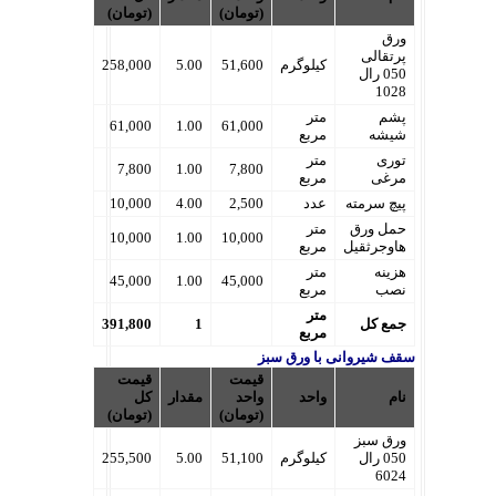
(تومان)
(تومان)
ورق
پرتقالی
کیلوگرم
51,600
5.00
258,000
050 رال
1028
پشم
متر
61,000
1.00
61,000
شیشه
مربع
توری
متر
7,800
1.00
7,800
مرغی
مربع
پیچ سرمته
عدد
2,500
4.00
10,000
حمل ورق
متر
10,000
1.00
10,000
هاوجرثقیل
مربع
هزینه
متر
45,000
1.00
45,000
نصب
مربع
متر
جمع کل
1
391,800
مربع
سقف شیروانی با ورق سبز
قیمت
قیمت
نام
واحد
واحد
مقدار
کل
(تومان)
(تومان)
ورق سبز
050 رال
کیلوگرم
51,100
5.00
255,500
6024