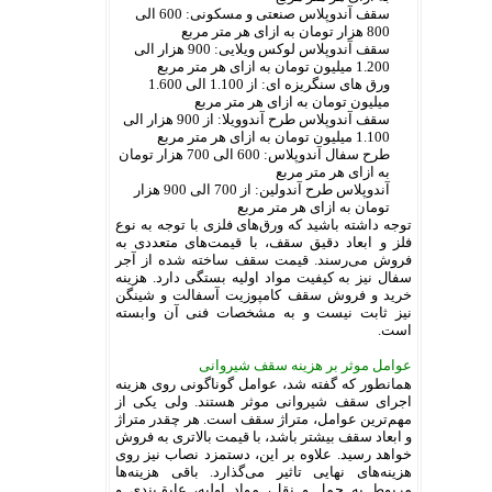
سقف آندوپلاس صنعتی و مسکونی: 600 الی
800 هزار تومان به ازای هر متر مربع
سقف آندوپلاس لوکس ویلایی: 900 هزار الی
1.200 میلیون تومان به ازای هر متر مربع
ورق های سنگریزه ای: از 1.100 الی 1.600
میلیون تومان به ازای هر متر مربع
سقف آندوپلاس طرح آندوویلا: از 900 هزار الی
1.100 میلیون تومان به ازای هر متر مربع
طرح سفال آندوپلاس: 600 الی 700 هزار تومان
به ازای هر متر مربع
آندوپلاس طرح آندولین: از 700 الی 900 هزار
تومان به ازای هر متر مربع
توجه داشته باشید که ورق‌های فلزی با توجه به نوع
فلز و ابعاد دقیق سقف، با قیمت‌های متعددی به
فروش می‌رسند. قیمت سقف ساخته شده از آجر
سفال نیز به کیفیت مواد اولیه بستگی دارد. هزینه
خرید و فروش سقف کامپوزیت آسفالت و شینگن
نیز ثابت نیست و به مشخصات فنی آن وابسته
است.
عوامل موثر بر هزینه سقف شیروانی
همانطور که گفته شد، عوامل گوناگونی روی هزینه
اجرای سقف شیروانی موثر هستند. ولی یکی از
مهم‌ترین عوامل، متراژ سقف است. هر چقدر متراژ
و ابعاد سقف بیشتر باشد، با قیمت بالاتری به فروش
خواهد رسید. علاوه بر این، دستمزد نصاب نیز روی
هزینه‌های نهایی تاثیر می‌گذارد. باقی هزینه‌ها
مربوط به حمل و نقل، مواد اولیه، عایق‌بندی و