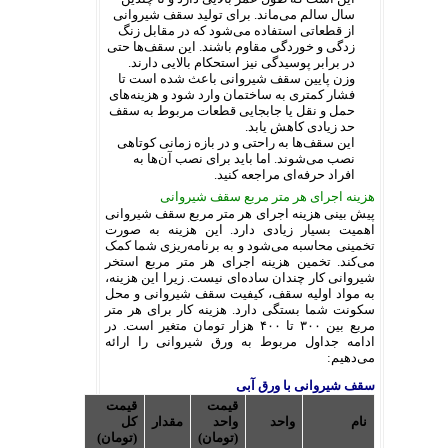
سال سالم می‌ماند. برای تولید سقف شیروانی
از قطعاتی استفاده می‌شود که در مقابل زنگ
زدگی و خوردگی مقاوم باشند. این سقف‌ها حتی
در برابر پوسیدگی نیز استحکام بالایی دارند.
وزن پایین سقف شیروانی باعث شده است تا
فشار کمتری به ساختمان وارد شود و هزینه‌های
حمل و نقل یا جابجایی قطعات مربوط به سقف
حد زیادی کاهش یابد.
این سقف‌ها به راحتی و در بازه زمانی کوتاهی
نصب می‌شوند. اما باید برای نصب آن‌ها به
افراد حرفه‌ای مراجعه کنید.
هزینه اجرای هر متر مربع سقف شیروانی
پیش بینی هزینه اجرای هر متر مربع سقف شیروانی
اهمیت بسیار زیادی دارد. این هزینه به صورت
تخمینی محاسبه می‌شود و به برنامه‌ریزی شما کمک
می‌کند. تخمین هزینه اجرای هر متر مربع استخر
شیروانی کار چندان ساده‌ای نیست. زیرا این هزینه،
به مواد اولیه سقف، کیفیت سقف شیروانی و محل
سکونت شما بستگی دارد. هزینه کار برای هر متر
مربع بین ۳۰۰ تا ۴۰۰ هزار تومان متغیر است. در
ادامه جداول مربوط به ورق شیروانی را ارائه
می‌دهیم:
سقف شیروانی با ورق آبی
قیمت
قیمت
نام
واحد
واحد
مقدار
کل
(تومان)
(تومان)