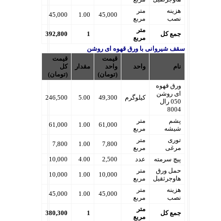
هزینه
متر
45,000
1.00
45,000
نصب
مربع
متر
جمع کل
1
392,800
مربع
سقف شیروانی با ورق قهوه ای روشن
قیمت
قیمت
نام
واحد
واحد
مقدار
کل
(تومان)
(تومان)
ورق قهوه
ای روشن
کیلوگرم
49,300
5.00
246,500
050 رال
8004
پشم
متر
61,000
1.00
61,000
شیشه
مربع
توری
متر
7,800
1.00
7,800
مرغی
مربع
پیچ سرمته
عدد
2,500
4.00
10,000
حمل ورق
متر
10,000
1.00
10,000
هاوجرثقیل
مربع
هزینه
متر
45,000
1.00
45,000
نصب
مربع
متر
جمع کل
1
380,300
مربع