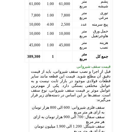
پشم
متر
61,000
1.00
61,000
شیشه
مربع
توری
متر
7,800
1.00
7,800
مرغی
مربع
پیچ سرمته
عدد
2,500
4.00
10,000
حمل ورق
متر
10,000
1.00
10,000
هاوجرثقیل
مربع
هزینه
متر
45,000
1.00
45,000
نصب
مربع
متر
جمع کل
1
389,300
مربع
قیمت سقف شیروانی
قبل از اجرا و نصب سقف شیروانی، باید از قیمت
دقیق آن مطلع شوید. قیمت این قطعه مانند سایر
قطعات فولادی موجود در بازار ثابت نیست و به
عوامل مختلفی بستگی دارد. یکی از مهم‌ترین
عوامل موثر بر قیمت سقف شیروانی، نوع سقف
است. سقف‌ها بر این اساس در دسته‌های زیر قرار
می‌گیرند:
سقف فلزی شیروانی: 600 الی 800 هزار تومان
به ازای هر متر مربع
سقف سفال: 700 الی 900 هزار تومان به ازای
هر متر مربع
سقف شینگل: 1.200 الی 1.900 میلیون تومان
به ازای هر متر مربع