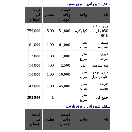
سقف شیروانی با ورق سفید
قیمت
قیمت
نام
واحد
واحد
مقدار
کل
(تومان)
(تومان)
ورق سفید
050 رال
کیلوگرم
51,800
5.00
259,000
9016
پشم
متر
61,000
1.00
61,000
شیشه
مربع
توری
متر
7,800
1.00
7,800
مرغی
مربع
پیچ سرمته
عدد
2,500
4.00
10,000
حمل ورق
متر
10,000
1.00
10,000
هاوجرثقیل
مربع
هزینه
متر
45,000
1.00
45,000
نصب
مربع
متر
جمع کل
1
392,800
مربع
سقف شیروانی با ورق نارنجی
قیمت
قیمت
نام
واحد
واحد
مقدار
کل
(تومان)
(تومان)