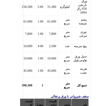
ورق
نارنجی
کیلوگرم
51,300
5.00
256,500
050 رال
2004
پشم
متر
61,000
1.00
61,000
شیشه
مربع
توری
متر
7,800
1.00
7,800
مرغی
مربع
پیچ سرمته
عدد
2,500
4.00
10,000
حمل ورق
متر
10,000
1.00
10,000
هاوجرثقیل
مربع
هزینه
متر
45,000
1.00
45,000
نصب
مربع
متر
جمع کل
1
390,300
مربع
سقف شیروانی با ورق پرتقالی
قیمت
قیمت
نام
واحد
واحد
مقدار
کل