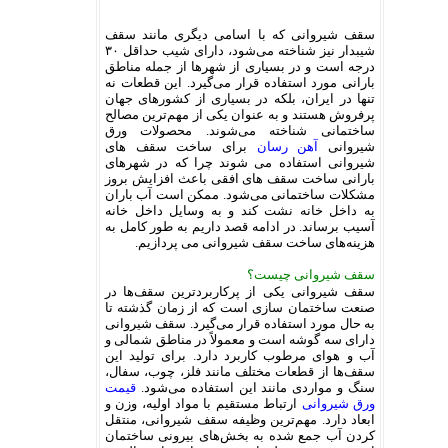
سقف شیروانی که با اسامی دیگری مانند سقف
شیب­دار نیز شناخته می‌شود، دارای شیب حداقل ۳۰
درجه است و در بسیاری از شهرها از جمله مناطق
بارانی مورد استفاده قرار می‌گیرد. این قطعات نه
تنها در ایران، بلکه در بسیاری از کشورهای جهان
پرفروش هستند و به عنوان یکی از مهم‌ترین مصالح
ساختمانی شناخته می‌شوند. محصولات ورق
شیروانی
آهن رسان
برای ساخت سقف های
شیروانی استفاده می شوند چرا که در شهرهای
بارانی ساخت سقف های افقی باعث افزایش بروز
مشکلات ساختمانی می‌شود. ممکن است آب باران
به داخل خانه نشت کند و به وسایل داخل خانه
آسیب برساند. در ادامه قصد داریم به طور کامل به
هزینه‌های ساخت سقف شیروانی می پردازیم.
سقف شیروانی چیست؟
سقف شیروانی یکی از پرکاربردترین سقف‌ها در
صنعت ساختمان سازی است که از زمان گذشته تا
به حال مورد استفاده قرار می‌گیرد. سقف شیروانی
دارای سه گوشه است و معمولاً در مناطق شمالی و
آب و هوای مرطوب کاربرد دارد. برای تولید این
سقف‌ها از قطعات مختلف مانند فلز، چوب، سفال،
سنگ و مواردی مانند این استفاده می‌شود.
قیمت
ورق شیروانی
ارتباط مستقیم با مواد اولیه، وزن و
ابعاد دارد. مهم‌ترین وظیفه سقف شیروانی، منتقل
کردن آب جمع شده به بخش‌های بیرونی ساختمان