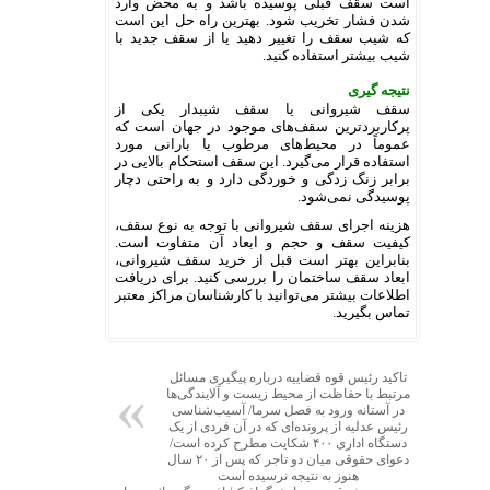
است سقف قبلی پوسیده باشد و به محض وارد
شدن فشار تخریب شود. بهترین راه حل این است
که شیب سقف را تغییر دهید یا از سقف جدید با
شیب بیشتر استفاده کنید.
نتیجه گیری
سقف شیروانی یا سقف شیبدار یکی از
پرکاربردترین سقف‌های موجود در جهان است که
عموماً در محیط‌های مرطوب یا بارانی مورد
استفاده قرار می‌گیرد. این سقف استحکام بالایی در
برابر زنگ زدگی و خوردگی دارد و به راحتی دچار
پوسیدگی نمی‌شود.
هزینه اجرای سقف شیروانی با توجه به نوع سقف،
کیفیت سقف و حجم و ابعاد آن متفاوت است.
بنابراین بهتر است قبل از خرید سقف شیروانی،
ابعاد سقف ساختمان را بررسی کنید. برای دریافت
اطلاعات بیشتر می‌توانید با کارشناسان مراکز معتبر
تماس بگیرید.
تاکید رئیس قوه قضاییه درباره پیگیری مسائل
مرتبط با حفاظت از محیط زیست و آلایندگی‌ها
در آستانه ورود به فصل سرما/ آسیب‌شناسی
رئیس عدلیه از پرونده‌ای که در آن فردی از یک
دستگاه اداری ۴۰۰ شکایت مطرح کرده است/
دعوای حقوقی میان دو تاجر که پس از ۲۰ سال
هنوز به نتیجه نرسیده است