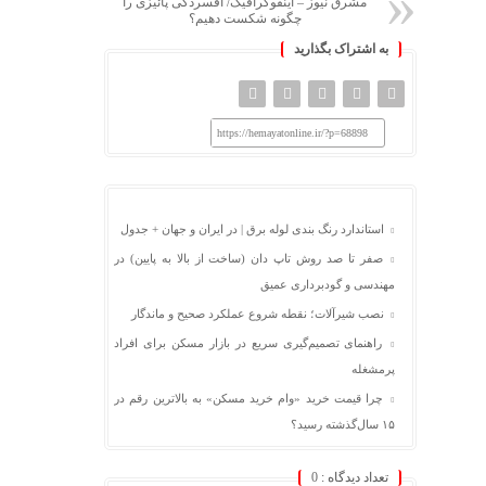
مشرق نیوز – اینفوگرافیک/ افسردگی پائیزی را
چگونه شکست دهیم؟
به اشتراک بگذارید
https://hemayatonline.ir/?p=68898
استاندارد رنگ بندی لوله برق | در ایران و جهان + جدول
صفر تا صد روش تاپ دان (ساخت از بالا به پایین) در
مهندسی و گودبرداری عمیق
نصب شیرآلات؛ نقطه شروع عملکرد صحیح و ماندگار
راهنمای تصمیم‌گیری سریع در بازار مسکن برای افراد
پرمشغله
چرا قیمت خرید «وام خرید مسکن» به بالاترین رقم در
۱۵ سال‌گذشته رسید؟
تعداد دیدگاه :
0