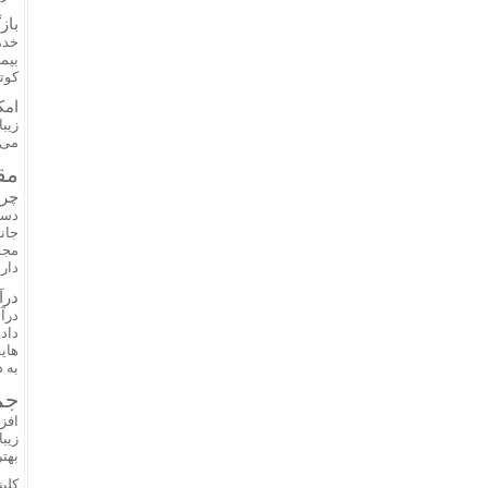
باز
خدم
بیم
کوت
امک
زیب
می‌د
مق
چرا
دستگ
جانب
دارد
درآ
درآ
داده
هایف
به 
جم
افز
زیب
بهت
کلین