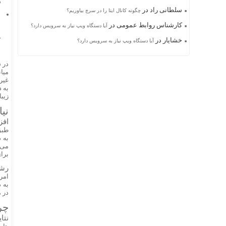
د
سلطانی راد
در
چگونه کانال ایتا را در سرچ بیاوریم؟
کارشناس روابط عمومی
در
آیا دستگاه ویپ نیاز به سرویس دارد؟
ج
خشایار
در
آیا دستگاه ویپ نیاز به سرویس دارد؟
در 
میا
غیر
به د
زیب
نی
افز
به 
می‌
برا
رشد
امرو
به 
در م
چر
نتا