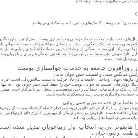
رآمدزایی متوازن با سرمایه اولیه کمتر
مع‌بندی؛ آینده روشن کلینیک‌های زیبایی با سرمایه‌گذاری در هایفو
سال‌های اخیر، نیاز جامعه به خدمات زیبایی و جوانسازی پوست بیش از هر زمان دیگری
نگین سنی جمعیت، سبک زندگی پر استرس و تمایل روزافزون افراد به حفظ جوانی 
جراحی جوانسازی پوست به یکی از پرطرفدارترین خدمات کلینیک‌های زیبایی تبدیل شود.
لیل نتایج طبیعی، هزینه مناسب و ایمنی بالا، به انتخابی ایده‌آل هم برای زیباجویان و 
ایی تبدیل شده است.
از روزافزون جامعه به خدمات جوانسازی پوست
ایش میانگین سنی و اهمیت حس جوان ماندن
دنبال روش‌هایی هستند که جوانی پوست خود را حفظ کنند. حس جوان بودن نه تنها بر
گذارد، بلکه در ارتباطات اجتماعی و حتی موقعیت‌های شغلی نیز تاثیرگذار است. همین
ی خدمات جوانسازی پوست رشد چشمگیری داشته باشد.
 تقاضا برای خدمات غیرتهاجمی زیبایی
زه بسیاری از افراد از جراحی‌های پرهزینه و پرخطر فاصله گرفته‌اند و به دنبال روش‌ه
دوران نقاهت هستند. هایفوتراپی به‌عنوان یکی از مهم‌ترین فناوری‌های غیرتهاجمی، ت
یان مشتریان کلینیک‌های زیبایی پیدا کند.
ا هایفوتراپی به انتخاب اول زیباجویان تبدیل شده است
یج طبیعی و بدون جراحی