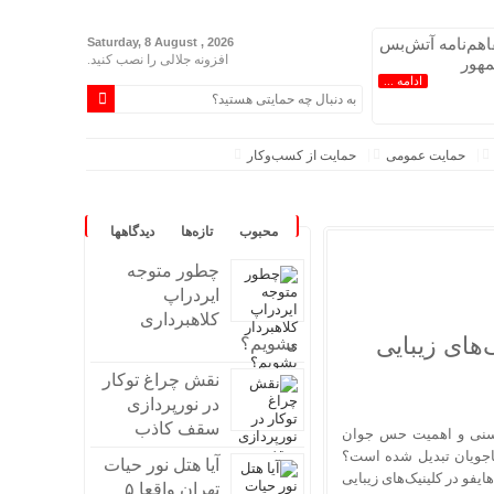
اهم‌نامه آتش‌بس
Saturday, 8 August , 2026
افزونه جلالی را نصب کنید.
هور
ادامه ...
حمایت عمومی
حمایت از کسب‌وکار
محبوب
تازه‌ها
دیدگاهها
چطور متوجه
ایردراپ
کلاهبرداری
‌های زیبایی
بشویم؟
با ایران شد
نقش چراغ توکار
در نورپردازی
سقف کاذب
 سنی و اهمیت حس جوان
باجویان تبدیل شده است؟
آیا هتل نور حیات
یفو در کلینیک‌های زیبایی
تهران واقعا ۵