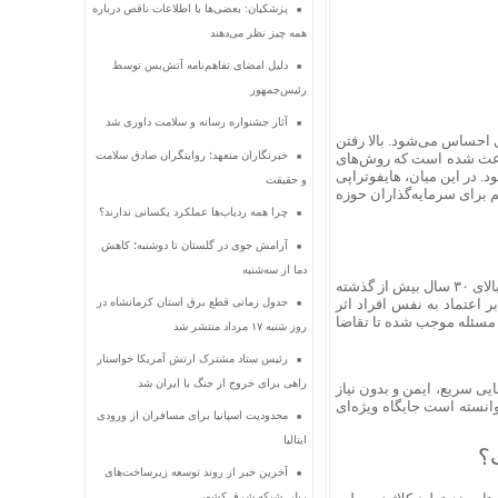
پزشکیان: بعضی‌ها با اطلاعات ناقص درباره
همه چیز نظر می‌دهند
دلیل امضای تفاهم‌نامه آتش‌بس توسط
رئیس‌جمهور
آثار جشنواره رسانه و سلامت داوری شد
 احساس می‌شود. بالا رفتن
خبرنگاران متعهد؛ روایتگران صادق سلامت
باعث شده است که روش‌های
 در این میان، هایفوتراپی
و حقیقت
هم برای سرمایه‌گذاران حوزه
چرا همه ردیاب‌ها عملکرد یکسانی ندارند؟
آرامش جوی در گلستان تا دوشنبه؛ کاهش
دما از سه‌شنبه
طبق آمارهای جهانی و داخلی، جامعه ما در حال حرکت به سمت سالخوردگی است. افراد بالای ۳۰ سال بیش از گذشته
 اعتماد به نفس افراد اثر
جدول زمانی قطع برق استان کرمانشاه در
 مسئله موجب شده تا تقاضا
روز شنبه ۱۷ مرداد منتشر شد
رئیس ستاد مشترک ارتش آمریکا خواستار
راهی برای خروج از جنگ با ایران شد
ایی سریع، ایمن و بدون نیاز
وانسته است جایگاه ویژه‌ای
محدودیت اسپانیا برای مسافران از ورودی
ایتالیا
؟
آخرین خبر از روند توسعه زیرساخت‌های
ریلی شبکه شرق کشور