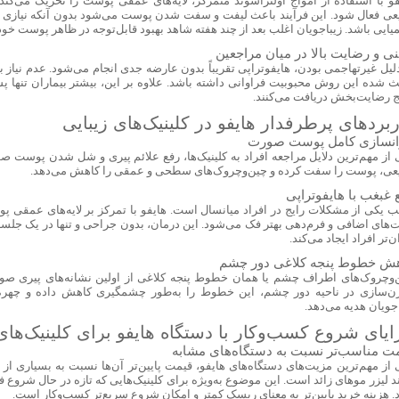
فو با استفاده از امواج اولتراسوند متمرکز، لایه‌های عمقی پوست را تحریک می‌کند ت
عی فعال شود. این فرآیند باعث لیفت و سفت شدن پوست می‌شود بدون آنکه نیازی به
یایی باشد. زیباجویان اغلب بعد از چند هفته شاهد بهبود قابل‌توجه در ظاهر پوست خود
نی و رضایت بالا در میان مراجعین
دلیل غیرتهاجمی بودن، هایفوتراپی تقریباً بدون عارضه جدی انجام می‌شود. عدم نیاز ب
ث شده این روش محبوبیت فراوانی داشته باشد. علاوه بر این، بیشتر بیماران تنها پ
یج رضایت‌بخش دریافت می‌کنند.
ربردهای پرطرفدار هایفو در کلینیک‌های زیبایی
نسازی کامل پوست صورت
 از مهم‌ترین دلایل مراجعه افراد به کلینیک‌ها، رفع علائم پیری و شل شدن پوست صو
عی، پوست را سفت کرده و چین‌وچروک‌های سطحی و عمقی را کاهش می‌دهد.
 غبغب با هایفوتراپی
ب یکی از مشکلات رایج در افراد میانسال است. هایفو با تمرکز بر لایه‌های عمقی 
ت‌های اضافی و فرم‌دهی بهتر فک می‌شود. این درمان، بدون جراحی و تنها در یک جلسه،
‌تر افراد ایجاد می‌کند.
ش خطوط پنجه کلاغی دور چشم
‌وچروک‌های اطراف چشم یا همان خطوط پنجه کلاغی از اولین نشانه‌های پیری صور
ژن‌سازی در ناحیه دور چشم، این خطوط را به‌طور چشمگیری کاهش داده و چهره‌ا
جویان هدیه می‌دهد.
ایای شروع کسب‌وکار با دستگاه هایفو برای کلینیک‌های
ت مناسب‌تر نسبت به دستگاه‌های مشابه
 از مهم‌ترین مزیت‌های دستگاه‌های هایفو، قیمت پایین‌تر آن‌ها نسبت به بسیاری از د
ند لیزر موهای زائد است. این موضوع به‌ویژه برای کلینیک‌هایی که تازه در حال شروع 
د. هزینه خرید پایین‌تر به معنای ریسک کمتر و امکان شروع سریع‌تر کسب‌وکار است.