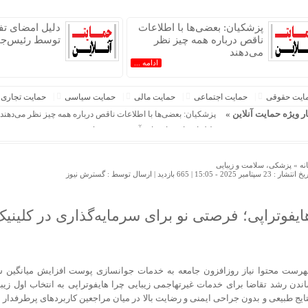
پزشکیان: بعضی‌ها با اطلاعات
دلیل امضای تف
ناقص درباره همه چیز نظر
توسط رئیس‌جم
می‌دهند
ادامه ...
ایت حقوقی
حمایت اجتماعی
حمایت مالی
حمایت سیاسی
حمایت تجاری
ران »
ار ویژه حمایت آنلاین »
پزشکیان: بعضی‌ها با اطلاعات ناقص درباره همه چیز نظر می‌دهند
دلیل امضای تفاهم‌نامه آتش‌بس توسط رئیس‌جمهور
آثار جشنواره رسانه و سلامت داوری شد
خبرنگاران متعهد؛ روایتگران صادق سلامت و حقیقت
نه »
پزشکی، سلامت و زیبایی
 انتشار : 23 سپتامبر 2025 - 15:05 |
665 بازدید
| ارسال توسط :
گسترش نیوز
چرا همه ردیاب‌ها عملکرد یکسانی ندارند؟
آرامش جوی در گلستان تا دوشنبه؛ کاهش دما از سه‌شنبه
جدول زمانی قطع برق استان کرمانشاه در روز شنبه ۱۷ مرداد منتشر شد
ایفوتراپی؛ فرصتی نو برای سرمایه‌گذاری در کلینیک
رئیس ستاد مشترک ارتش آمریکا خواستار راهی برای خروج از جنگ 
محدودیت اسپانیا برای مسافران از ورودی ایتالیا
هرست محتوا نیاز روزافزون جامعه به خدمات جوانسازی پوست افزایش میانگین
اندن رشد تقاضا برای خدمات غیرتهاجمی زیبایی چرا هایفوتراپی به انتخاب اول زی
تایج طبیعی و بدون جراحی ایمنی و رضایت بالا در میان مراجعین کاربردهای پرطرفدار ها