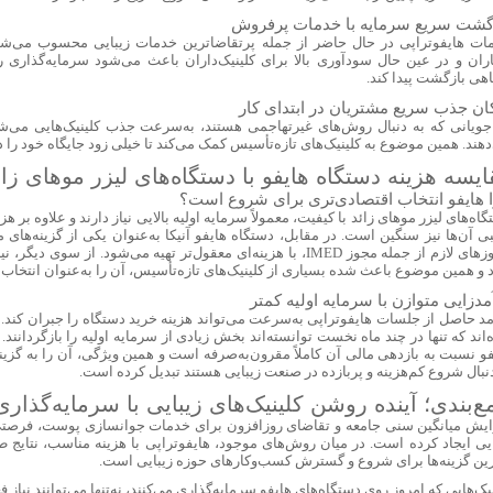
گشت سریع سرمایه با خدمات پرفروش
ات هایفوتراپی در حال حاضر از جمله پرتقاضاترین خدمات زیبایی محسوب می‌شود
اران و در عین حال سودآوری بالا برای کلینیک‌داران باعث می‌شود سرمایه‌گذاری 
اهی بازگشت پیدا کند.
ان جذب سریع مشتریان در ابتدای کار
اجویانی که به دنبال روش‌های غیرتهاجمی هستند، به‌سرعت جذب کلینیک‌هایی می‌شو
هند. همین موضوع به کلینیک‌های تازه‌تأسیس کمک می‌کند تا خیلی زود جایگاه خود را در 
ایسه هزینه دستگاه هایفو با دستگاه‌های لیزر موهای زائ
 هایفو انتخاب اقتصادی‌تری برای شروع است؟
اه‌های لیزر موهای زائد با کیفیت، معمولاً سرمایه اولیه بالایی نیاز دارند و علاوه بر 
ی آن‌ها نیز سنگین است. در مقابل، دستگاه هایفو آنیکا به‌عنوان یکی از گزینه‌های م
مجوزهای لازم از جمله مجوز IMED، با هزینه‌ای معقول‌تر تهیه می‌شود. از س
 و همین موضوع باعث شده بسیاری از کلینیک‌های تازه‌تأسیس، آن را به‌عنوان انتخاب ا
مدزایی متوازن با سرمایه اولیه کمتر
مد حاصل از جلسات هایفوتراپی به‌سرعت می‌تواند هزینه خرید دستگاه را جبران کند. 
‌اند که تنها در چند ماه نخست توانسته‌اند بخش زیادی از سرمایه اولیه را بازگردانند
و نسبت به بازدهی مالی آن کاملاً مقرون‌به‌صرفه است و همین ویژگی، آن را به گزینه‌
دنبال شروع کم‌هزینه و پربازده در صنعت زیبایی هستند تبدیل کرده است.
ع‌بندی؛ آینده روشن کلینیک‌های زیبایی با سرمایه‌گذاری
ایش میانگین سنی جامعه و تقاضای روزافزون برای خدمات جوانسازی پوست، فرصتی 
ایی ایجاد کرده است. در میان روش‌های موجود، هایفوتراپی با هزینه مناسب، نتایج طب
رین گزینه‌ها برای شروع و گسترش کسب‌وکارهای حوزه زیبایی است.
یک‌هایی که امروز روی دستگاه‌های هایفو سرمایه‌گذاری می‌کنند، نه‌تنها می‌توانند نیاز فع