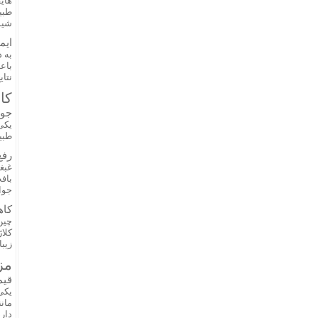
های
طبی
شیم
ایم
به 
باع
نتا
کا
جوا
یکی
طبی
رفع
غبغ
باف
جوان
کاه
چین
کلا
زیبا
مز
قیم
یکی
مان
دار