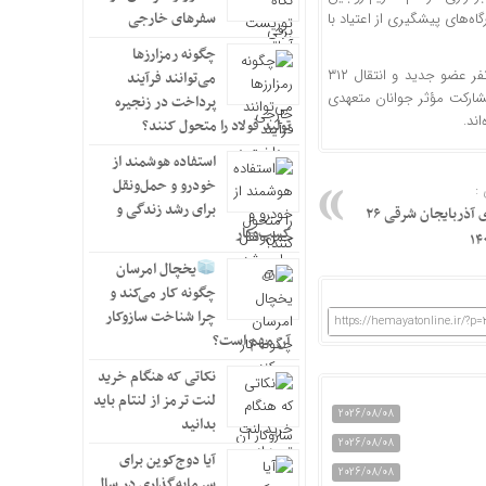
سفرهای خارجی
شی با مشارکت ۸۴۵ نفر و کارگاه‌های پیشگیری از اعتیاد با
چگونه رمزارزها
نفر عضو جدید و انتقال ۳۱۲
می‌توانند فرآیند
ارکت مؤثر جوانان متعهدی
پرداخت در زنجیره
ند.
تولید فولاد را متحول کنند؟
استفاده هوشمند از
خودرو و حمل‌ونقل
:
برای رشد زندگی و
صفحه نخست روزنامه‌های آذربایجان شرقی ۲۶
کسب‌وکار
یخچال امرسان
چگونه کار می‌کند و
چرا شناخت سازوکار
https://hemayatonline.ir/?p=
آن مهم است؟
نکاتی که هنگام خرید
لنت ترمز از لنتام باید
2026/08/08
بدانید
2026/08/08
آیا دوج‌کوین برای
2026/08/08
سرمایه‌گذاری در سال