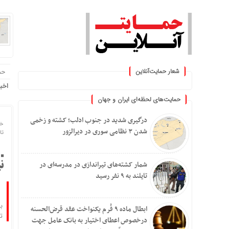
شعار حمایت‌آنلاین
حم
« حمایت‌آنلاین، حامی همه مرد
اخب
حمایت‌های لحظه‌ای ایران و جهان
درگیری شدید در جنوب ادلب؛ کشته و زخمی
خا
شدن ۳ نظامی سوری در دیرالزور
تاریخ
شمار کشته‌های تیراندازی در مدرسه‌ای در
ن
تایلند به ۹ نفر رسید
ب
ابطال ماده ۹ فُرم یکنواخت عقد قرض‌الحسنه
توا
درخصوص اعطای اختیار به بانک عامل جهت