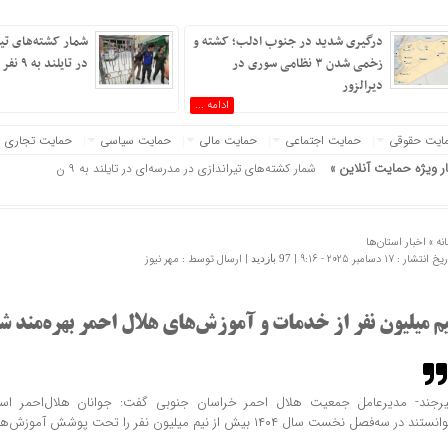
درگیری شدید در جنوب ادلب؛ کشته و
شمار کشته‌های تیر
زخمی شدن ۳ نظامی سوری در
در تایلند به ۹ نفر رسید
دیرالزور
ادامه ...
ایت حقوقی
حمایت اجتماعی
حمایت مالی
حمایت سیاسی
حمایت تجاری
م ایران »
ار ویژه حمایت آنلاین »
شمار کشته‌های تیراندازی در مدرسه‌ای در تایلند به ۹ نفر رسید
نه »
اخبار استان‌ها
 انتشار : 17 دسامبر 2025 - 9:16 |
| ارسال توسط :
مهر نیوز
97 بازدید
یم میلیون نفر از خدمات و آموزش‌های هلال احمر بهره‌مند ش
یرجند- مدیرعامل جمعیت هلال احمر خراسان جنوبی گفت: جوانان هلال‌احمر استان
نستند در سه‌فصل نخست سال ۱۴۰۴ بیش از نیم میلیون نفر را تحت پوشش آموزش‌ها و خدمات قرار دهند.