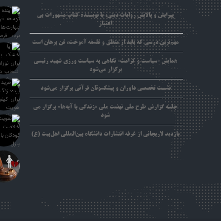
پیرایش و پالایش روایات دینی، با نویسنده کتاب مشهورات بی
اعتبار
مهم‌ترین درسی که باید از منطق و فلسفه آموخت، فن برهان است
همایش «سیاست و کرامت» نگاهی به سیاست ورزی شهید رئیسی
برگزار می‌شود
نشست تخصصی داوران و پیشکسوتان قرآنی برگزار می‌شود
جلسه گزارش طرح ملی نهضت ملی «زندگی با آیه‌ها» برگزار می
شود
بازدید لاریجانی از غرفه انتشارات دانشگاه بین‌المللی اهل‌بیت (ع)