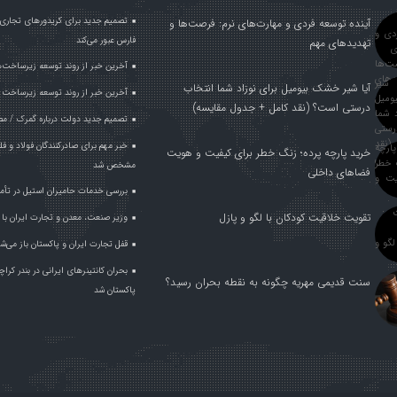
تصمیم جدید برای کریدورهای تجاری 
آینده توسعه فردی و مهارت‌های نرم: فرصت‌ها و
فارس عبور می‌کند
تهدیدهای مهم
آخرین خبر از روند توسعه زیرساخت‌
آیا شیر خشک بیومیل برای نوزاد شما انتخاب
آخرین خبر از روند توسعه زیرساخت 
درستی است؟ (نقد کامل + جدول مقایسه)
تصمیم جدید دولت درباره گمرک / مص
خرید پارچه پرده؛ زنگ خطر برای کیفیت و هویت
مشخص شد
فضاهای داخلی
بررسی خدمات حامیران استیل در تأم
تقویت خلاقیت کودکان با لگو و پازل
وزیر صنعت، معدن و تجارت ایران با وز
قفل تجارت ایران و پاکستان باز می‌ش
بحران کانتینر‌های ایرانی در بندر ک
سنت قدیمی مهریه چگونه به نقطه بحران رسید؟
پاکستان شد