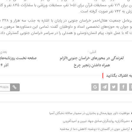
۷۱ نفر، مسابقات قرآن برای
۱۰۵۱
نفر، مسابقات ورز
۷۴ نفر صورت گرفته است.
رعامل جمعیت هلال‌احمر خراسان جنوبی در پایان با اشاره به جذب
سه هزار و ۳۲۸
 جوان به حوزه‌های تخصصی امداد و داوطلبان گفت: تمامی این دستاوردها مرهون مش
 که با عمل خود، پیام انسان‌دوستی و همدلی را در سراسر خراسان جنوبی گسترش داده‌ا
قبلی :
بعدی 
لغزندگی در محورهای خراسان جنوبی؛الزام
همراه داشتن زنجیر چرخ
آذر ۱۴۰۴
به اشتراک بگذارید
248581
موفقیت داور چهارمحال و بختیاری در سمینار سالانه نخبگان آسیا
«خبرنگاران» روایتگران صادق جهاد تبیین و امیدآفرینی
آرامش جوی در گلستان تا دوشنبه؛ کاهش دما از سه‌شنبه