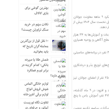
بهترین گوشی برای
بازی کالاف
به گزارش خبرنگار مهر، محمدعلی کاوسی صبح چهارشنبه در جمع خبرنگاران با تشریح عملکرد ۹ ماهه معاونت جوانان
جمعیت گفت: جوانان هلال‌احمر استان با روحیه‌ای داوطلبانه و مسئولانه توانستند در سه‌فصل نخست سال ۱۴۰۴ بیش از
نکات مهم در خرید
 دهند.
سنگ تراورتن چیست؟
مدیرعامل جمعیت هلال‌احمر خراسان جنوبی، افزود: در این مدت، تیم‌های سحر با ارائه خدمات و آموزش‌ها به ۳۴ هزار
 نفر، نقش مؤثری در ارتقای سطح آگاهی و روحیه همیاری
۱۰ نقل قول از بزرگترین
معامله‌گران تاریخ که
باید بخوانید
وی با اشاره به اجرای فعالیت‌های متنوع دیگر گفت: در قالب طرح‌های ابتکاری، ۲۱ هزار و ۳۲۱ نفر، در برنامه‌های مناسبتی
شمش طلا یا سپرده
بانکی؛ کدام گزینه در
‌های زیست‌محیطی نیز بیش از ۱۷۰ هزار و ۴۶۰ نفر در طرح‌های توزیع بذر و درختکاری
برابر تورم عملکرد
بهتری دارد؟
وی ادامه داد: در حوزه سلامت، ۲۳ هزار و ۸۷۵ نفر تحت پایش فشار خون قرار گرفته و ۲۵۵ نفر از اعضای جوانان نیز
لوازم خانگی الماس
شوش فروش انواع
مدیرعامل جمعیت هلال احمر خراسان جنوبی به برنامه‌های آموزشی و مهارتی اشاره کرد و افزود: در ۹ ماه گذشته،
لوازم برقی آشپزخانه
طرح‌های آموزشی از جمله دادرس با مشارکت پنج هزار و ۴۶۸ نفر، پیشگامان پیشرفت با ۴۷۲ نفر، آموزش یاس با پنج
تفاوت نگاه توریست
آماتور و حرفه‌ای در
برگزاری مراسم تکریم زوجین