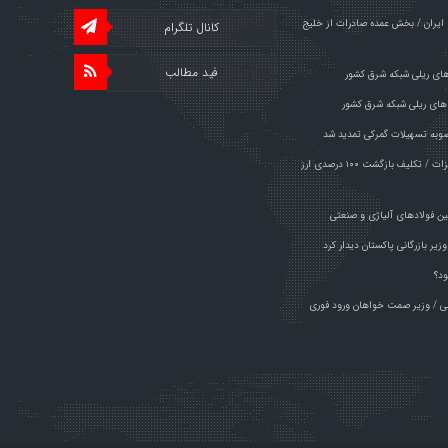
ایران / بخش عمده صادرات از خلیج
کانال تلگرام
فید مطالب
های ریلی شبکه شرق کشور
های ریلی شبکه شرق کشور
وبه تسهیلات گمرکی تمدید شد
خبر مهم برای صادرکنندگان فولاد و فلزات / تکلیف بازگشت ۱۰۰ درصدی ارز
ین فولادهای آلیاژی و صنعتی
یر بازرگانی پاکستان دیدار کرد
ود؟
راچی / وزیر صمت خواهان ورود فوری