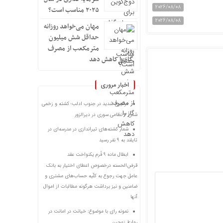
2026/08/08
۲۰۲۵ مناسب است؟
2026/08/08
مهان می‌خواهد روزانه
حداقل شش میلیون
مترمکعب از مصرف
گاز را کاهش دهد
اخبار مروری
درگیری شدید در جنوب ادلب؛ کشته و زخمی
شدن ۳ نظامی سوری در دیرالزور
شمار کشته‌های تیراندازی در مدرسه‌ای در
تایلند به ۹ نفر رسید
ابطال ماده ۹ فُرم یکنواخت عقد
قرض‌الحسنه درخصوص اعطای اختیار به بانک
عامل جهت رجوع به کلّیه حساب‌های مشتری و
ضامنین و نیز برداشت هرگونه مطالبات از اموال
آنها
نمونه رای با موضوع: خیانت در امانت در
روابط زوجین