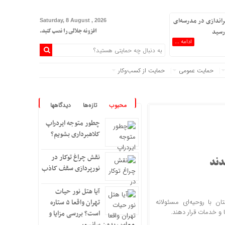
اندازی در مدرسه‌ای
Saturday, 8 August , 2026
افزونه جلالی را نصب کنید.
ادامه ...
حمایت عمومی
حمایت از کسب‌وکار
محبوب
تازه‌ها
دیدگاهها
چطور متوجه ایردراپ
کلاهبرداری بشویم؟
نقش چراغ توکار در
دند
نورپردازی سقف کاذب
آیا هتل نور حیات
 با روحیه‌ای مسئولانه
تهران واقعا ۵ ستاره
است؟ بررسی مزایا و
معایب بدون سانسور