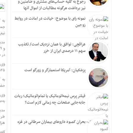
رجوع به کلّیه حساب‌های مشتری و ضامنین و
نیز برداشت هرگونه مطالبات از اموال آنها
نمونه رای با موضوع: خیانت در امانت در روابط
زوجین
نیم 
عراقچی: توافق با عمان نزدیک است/ تکذیب
سهم ۱۱ درصدی ایران از خزر
در ج
پزشکیان: آمریکا استعمارگر و زورگو است
۱۲۵ هزار و ۷۷۶ نفر و در اردوی‌های آموزشی و تفریحی ۸۶۸ نفر مشارکت
حضور
فیلتر پرس نیمه‌اتوماتیک یا تمام‌اتوماتیک؛ ربات
به‌ص
جابه‌جایی صفحات چه زمانی لازم است؟
بحران کمبود دارو‌های بیماران سرطانی در غزه
هزار و ۳۸۰ نفر، و طرح ماهر با 
کاو