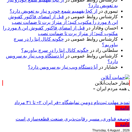
به تعویض دارد؟
تیموری
در
از کجا بفهمیم شمع خودرو نیاز به تعویض دارد؟
کارشناس روابط عمومی
در
قبل از امضای فاکتور کفپوش
این ۸ مورد را مکتوب کنید؛ از متراژ پرت تا ضمانت نصب
احسان وفادار
در
قبل از امضای فاکتور کفپوش این ۸ مورد را
مکتوب کنید؛ از متراژ پرت تا ضمانت نصب
کارشناس روابط عمومی
در
چگونه کانال ایتا را در سرچ
بیاوریم؟
سلطانی راد
در
چگونه کانال ایتا را در سرچ بیاوریم؟
کارشناس روابط عمومی
در
آیا دستگاه ویپ نیاز به سرویس
دارد؟
خشایار
در
آیا دستگاه ویپ نیاز به سرویس دارد؟
شعار حمایت‌آنلاین
ردم ایران »
تمدید مهلت ثبت‌نام دومین نمایشگاه «فر ایران ۲» تا ۳۱ مرداد
ادامه ...
توسعه فناوری، مسیر رقابت‌پذیری صنعت قطعه‌سازی است
ادامه ...
Thursday, 6 August , 2026