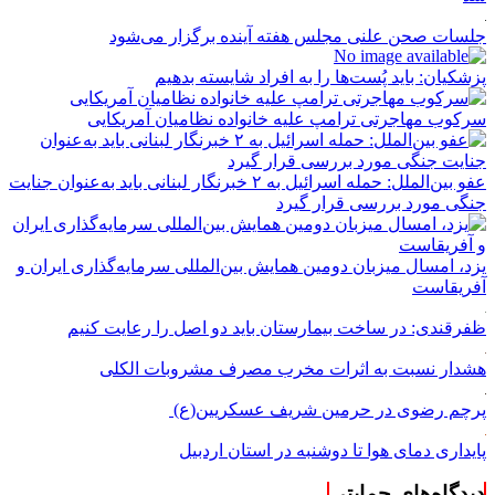
جلسات صحن علنی مجلس هفته آینده برگزار می‌شود
پزشکیان: باید پُست‌ها را به افراد شایسته بدهیم
سرکوب مهاجرتی ترامپ علیه خانواده نظامیان آمریکایی
عفو بین‌الملل: حمله اسرائیل به ۲ خبرنگار لبنانی باید به‌عنوان جنایت
جنگی مورد بررسی قرار گیرد
یزد، امسال میزبان دومین همایش بین‌المللی سرمایه‌گذاری ایران و
آفریقاست
ظفرقندی: در ساخت بیمارستان باید دو اصل را رعایت کنیم
هشدار نسبت به اثرات مخرب مصرف مشروبات الکلی
پرچم رضوی در حرمین شریف عسکریین(ع)
پایداری دمای هوا تا دوشنبه در استان اردبیل
دیدگاه‌های حمایتی