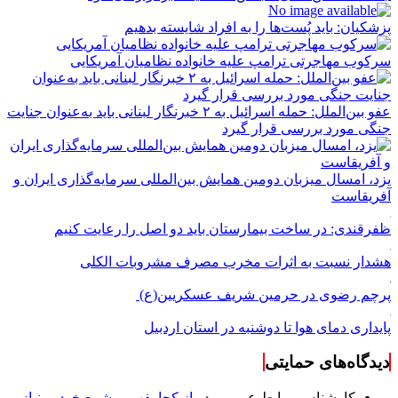
پزشکیان: باید پُست‌ها را به افراد شایسته بدهیم
سرکوب مهاجرتی ترامپ علیه خانواده نظامیان آمریکایی
عفو بین‌الملل: حمله اسرائیل به ۲ خبرنگار لبنانی باید به‌عنوان جنایت
جنگی مورد بررسی قرار گیرد
یزد، امسال میزبان دومین همایش بین‌المللی سرمایه‌گذاری ایران و
آفریقاست
ظفرقندی: در ساخت بیمارستان باید دو اصل را رعایت کنیم
هشدار نسبت به اثرات مخرب مصرف مشروبات الکلی
پرچم رضوی در حرمین شریف عسکریین(ع)
پایداری دمای هوا تا دوشنبه در استان اردبیل
دیدگاه‌های حمایتی
کارشناس روابط عمومی
در
از کجا بفهمیم شمع خودرو نیاز