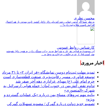
محسن نظری
به نظر شما اگر اونس جهانی رشد کنه ولی دلار داخل کشور ثابت بمونه، باز هم احتمال
افزایش قیمت طلا وجود داره؟ ...
کارشناس روابط عمومی
این موضوع به قوانین هر پلن و شرایط به‌روز پراپ بستگی دارد. به همین دلیل همیشه
بهتر است قبل از خرید چالش، جزئیات مربوط به ...
اخبار مروری
تمدید مهلت ثبت‌نام دومین نمایشگاه «فر ایران ۲» تا ۳۱ مرداد
توسعه فناوری، مسیر رقابت‌پذیری صنعت قطعه‌سازی است
حرم امام علی (ع) مهیای عزاداری دهه آخر صفر شد
تداوم نقض آتش‌بس در جنوب لبنان؛ حمله هوایی ارسرائیل به
شهرک «المنصوری»
بیانیه مهم نیروهای مسلح یمن درباره «یک عملیات گسترده و
ویژه»
تصمیم جدید دولت درباره گمرک / مصوبه تسهیلات گمرکی