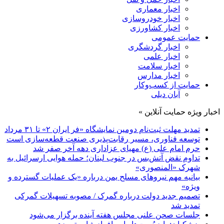
اخبار معماری
اخبار خودروسازی
اخبار کشاورزی
حمایت عمومی
اخبار گردشگری
اخبار علمی
اخبار سلامت
اخبار مدارس
حمایت از کسب‌وکار
آبان دیلی
اخبار ویژه حمایت آنلاین »
تمدید مهلت ثبت‌نام دومین نمایشگاه «فر ایران ۲» تا ۳۱ مرداد
توسعه فناوری، مسیر رقابت‌پذیری صنعت قطعه‌سازی است
حرم امام علی (ع) مهیای عزاداری دهه آخر صفر شد
تداوم نقض آتش‌بس در جنوب لبنان؛ حمله هوایی ارسرائیل به
شهرک «المنصوری»
بیانیه مهم نیروهای مسلح یمن درباره «یک عملیات گسترده و
ویژه»
تصمیم جدید دولت درباره گمرک / مصوبه تسهیلات گمرکی
تمدید شد
جلسات صحن علنی مجلس هفته آینده برگزار می‌شود