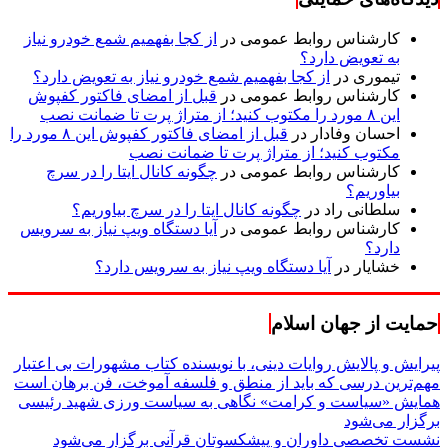
کارشناس روابط عمومی
در
از کجا بفهمیم شمع خودرو نیاز
به تعویض دارد؟
تیموری
در
از کجا بفهمیم شمع خودرو نیاز به تعویض دارد؟
کارشناس روابط عمومی
در
قبل از امضای فاکتور کفپوش
این ۸ مورد را مکتوب کنید؛ از متراژ پرت تا ضمانت نصب
احسان وفادار
در
قبل از امضای فاکتور کفپوش این ۸ مورد را
مکتوب کنید؛ از متراژ پرت تا ضمانت نصب
کارشناس روابط عمومی
در
چگونه کانال ایتا را در سرچ
بیاوریم؟
سلطانی راد
در
چگونه کانال ایتا را در سرچ بیاوریم؟
کارشناس روابط عمومی
در
آیا دستگاه ویپ نیاز به سرویس
دارد؟
خشایار
در
آیا دستگاه ویپ نیاز به سرویس دارد؟
حمایت از جهان اسلام
پیرایش و پالایش روایات دینی، با نویسنده کتاب مشهورات بی اعتبار
مهم‌ترین درسی که باید از منطق و فلسفه آموخت، فن برهان است
همایش «سیاست و کرامت» نگاهی به سیاست ورزی شهید رئیسی
برگزار می‌شود
نشست تخصصی داوران و پیشکسوتان قرآنی برگزار می‌شود