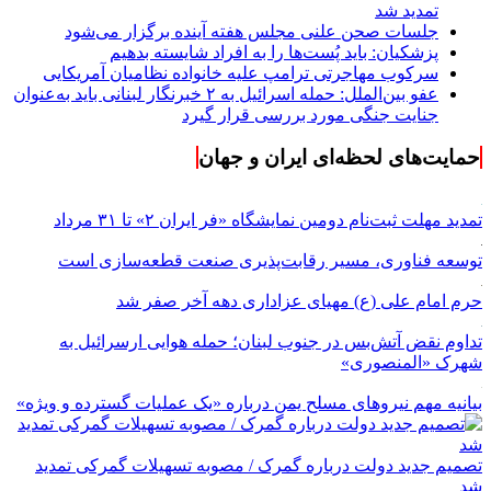
تمدید شد
جلسات صحن علنی مجلس هفته آینده برگزار می‌شود
پزشکیان: باید پُست‌ها را به افراد شایسته بدهیم
سرکوب مهاجرتی ترامپ علیه خانواده نظامیان آمریکایی
عفو بین‌الملل: حمله اسرائیل به ۲ خبرنگار لبنانی باید به‌عنوان
جنایت جنگی مورد بررسی قرار گیرد
حمایت‌های لحظه‌ای ایران و جهان
تمدید مهلت ثبت‌نام دومین نمایشگاه «فر ایران ۲» تا ۳۱ مرداد
توسعه فناوری، مسیر رقابت‌پذیری صنعت قطعه‌سازی است
حرم امام علی (ع) مهیای عزاداری دهه آخر صفر شد
تداوم نقض آتش‌بس در جنوب لبنان؛ حمله هوایی ارسرائیل به
شهرک «المنصوری»
بیانیه مهم نیروهای مسلح یمن درباره «یک عملیات گسترده و ویژه»
تصمیم جدید دولت درباره گمرک / مصوبه تسهیلات گمرکی تمدید
شد