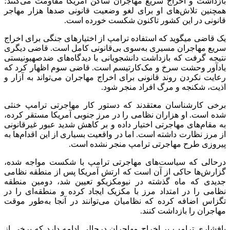
بازداشت و اخراج سریع مهاجران ساکن آمریکا مقاومت می‌کنند؛
همچنین تلاش‌های او برای لغو وضعیت قانونی صد‌ها هزار مهاجر
قانونی در این کشور تاکنون شکست خورده است.
یک قاضی می‎گوید که استفاده ترامپ از اختیار‌های جنگی برای اخراج
سریع مهاجران مسیری به‌سوی بی‌قانونی کامل است. قاضی دیگری
نتیجه گرفت که بازداشت دانشجویانی با دیدگاه‌های ضدصهیونیستی
یادآور وحشت سرخ و مک‌کارتیسم است. قاضی سوم اظهار کرد که
رعایت نکردن روند قانونی برای اخراج مهاجران می‌تواند به آزار و
اذیت، شکنجه و مرگ افراد منجر شود.
برخی کارشناسان معتقدند که دستور کار مهاجرتی ترامپ خنثی
شده است. او هزاران نظامی را در مرز جنوبی آمریکا مستقر کرده،
به مقام‌های مهاجرتی اختیار داده و بر کاهش شدید عبور غیرقانونی
از مرز نظارت داشته است. اما در واقعیت بسیاری از این اقدام‌ها به
پیروزی طرح مهاجرتی ترامپ منجر نشده است.
درحالی که سیاست‌های مهاجرتی ترامپ با شکست مواجه شده،
گزارش‌ها حاکی از آن است که ارتش آمریکا پس از منطقه نظامی
جدیدی که ماه گذشته در نیومکزیکو تعیین شد، دومین منطقه
نظامی را در امتداد مرز با مکزیک ایجاد کرده و منطقه‌ای را در
تگزاس اضافه کرده که نظامیان می‌توانند در آنجا به‌طور موقت
مهاجران را بازداشت کنند.
پافشاری ترامپ بر اخراج مهاجران درحالی ادامه دارد که برخی از