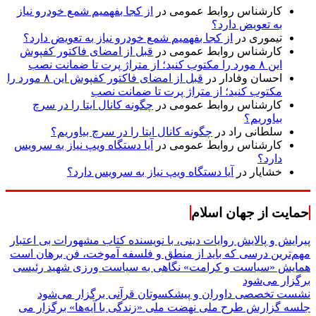
کارشناس روابط عمومی
در
از کجا بفهمیم شمع خودرو نیاز
به تعویض دارد؟
تیموری
در
از کجا بفهمیم شمع خودرو نیاز به تعویض دارد؟
کارشناس روابط عمومی
در
قبل از امضای فاکتور کفپوش
این ۸ مورد را مکتوب کنید؛ از متراژ پرت تا ضمانت نصب
احسان وفادار
در
قبل از امضای فاکتور کفپوش این ۸ مورد را
مکتوب کنید؛ از متراژ پرت تا ضمانت نصب
کارشناس روابط عمومی
در
چگونه کانال ایتا را در سرچ
بیاوریم؟
سلطانی راد
در
چگونه کانال ایتا را در سرچ بیاوریم؟
کارشناس روابط عمومی
در
آیا دستگاه ویپ نیاز به سرویس
دارد؟
خشایار
در
آیا دستگاه ویپ نیاز به سرویس دارد؟
حمایت از جهان اسلام
پیرایش و پالایش روایات دینی، با نویسنده کتاب مشهورات بی اعتبار
مهم‌ترین درسی که باید از منطق و فلسفه آموخت، فن برهان است
همایش «سیاست و کرامت» نگاهی به سیاست ورزی شهید رئیسی
برگزار می‌شود
نشست تخصصی داوران و پیشکسوتان قرآنی برگزار می‌شود
جلسه گزارش طرح ملی نهضت ملی «زندگی با آیه‌ها» برگزار می