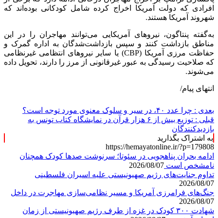
افرادی که دولت آمریکا اخراج کرده شامل کودکانی بوده‌اند که
شهروند آمریکا هستند.
به‌گفته پنتاگون، نیرو‌های آمریکایی می‌توانند مهاجران را در این
مناطق بازداشت کنند و سپس بازداشت‌شدگان به اداره گمرک و
حفاظت مرزی آمریکا (CBP) یا سایر نیرو‌های انتظامی غیرنظامی
که صلاحیت رسیدگی به عبور غیرقانونی از مرز را دارند، تحویل داده
می‌شوند.
انتهای پیام/
بعدی :
چرا عدد ۴۰، در سیر و سلوک معنوی مورد توجه است؟
قبلی :
توزیع بیش از ۶ هزار قرآن در نمایشگاه کتاب تونس به
بازدیدکنندگان
به اشتراک بگذارید
https://hemayatonline.ir/?p=179808
ادامه بحران پناهجویی در سئوتا؛ سرنوشت صدها کودک همچنان
نامشخص است
2026/08/07
تداوم جنایت‌های رژیم صهیونیستی علیه اسیران فلسطینی
2026/08/07
جنگ‌های فرامرزی آمریکا و مسیر نظامی‌سازی مهاجرت در داخل
2026/08/07
شهادت ۳۰۰ کودک در غزه از طرف رژیم صهیونیستی از زمان