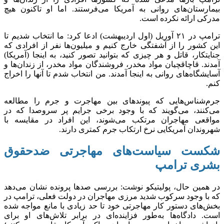
بیمارستان‌های روانی به آمریکا می‌فرستند. اما او تاکنون هیچ
مدرکی ارائه نکرده است.
ترامپ در ۲۱ آوریل (اول اردیبهشت) ادعا کرد: ما انتخاب شدیم تا
این کشور را از آشفتگی خارج کنیم و میلیون‌ها نفر از افرادی که
جنایتکار، قاتل و هر چیزی که بتوانید تصور کنید، به اینجا (آمریکا)
آمدند. قاچاقچیان مواد مخدر، فروشندگان مواد مخدر، از زندان‌ها و
آسایشگاه‌های روانی به اینجا آمدند. من انتخاب شدم تا آنها را اخراج
کنم.
جرم‌شناس‌هایی که پیوند‌های بین مهاجرت و جرم را مطالعه
می‌کنند، می‌گویند که با وجود برخی جرایم پر سروصدا که در
مواقعی مهاجران مرتکب می‌شوند، این افراد در مقایسه با
شهروندان آمریکایی نرخ ارتکاب جرم کمتری دارند.
شکست سیاست‌های مهاجرتی ضدحقوق
بشری ترامپ
در همین حال، پولیتیکو نوشت: بررسی صد‌ها پرونده نشان می‌دهد
که با وجود سرکوب شدید مرزی مهاجران در دولت فعلی، ترامپ در
بخش‌های دستور کار مهاجرتی خود تا حد زیادی با مانع مواجه شده
است. دادگاه‌ها به‌طور فزاینده‌ای در برابر تلاش‌های او برای