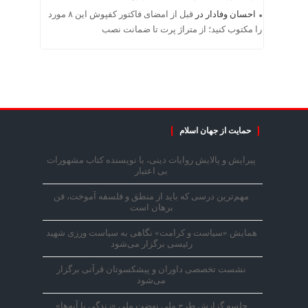
احسان وفادار
در
قبل از امضای فاکتور کفپوش این ۸ مورد
را مکتوب کنید؛ از متراژ پرت تا ضمانت نصب
حمایت از جهان اسلام
پیرایش و پالایش روایات دینی، با نویسنده کتاب مشهورات
بی اعتبار
مهم‌ترین درسی که باید از منطق و فلسفه آموخت، فن
برهان است
همایش «سیاست و کرامت» نگاهی به سیاست ورزی شهید
رئیسی برگزار می‌شود
نشست تخصصی داوران و پیشکسوتان قرآنی برگزار
می‌شود
جلسه گزارش طرح ملی نهضت ملی «زندگی با آیه‌ها»