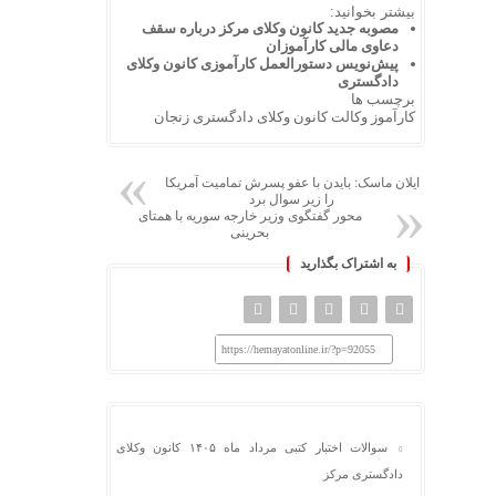
بیشتر بخوانید:
مصوبه جدید کانون وکلای مرکز درباره سقف
دعاوی مالی کارآموزان
پیش‌نویس دستورالعمل کارآموزی کانون وکلای
دادگستری
برچسب ها
کارآموز وکالت کانون وکلای دادگستری زنجان
ایلان ماسک: بایدن با عفو پسرش تمامیت آمریکا
را زیر سوال برد
محور گفتگوی وزیر خارجه سوریه با همتای
بحرینی
به اشتراک بگذارید
https://hemayatonline.ir/?p=92055
سوالات اختبار کتبی مرداد ماه ۱۴۰۵ کانون وکلای
دادگستری مرکز