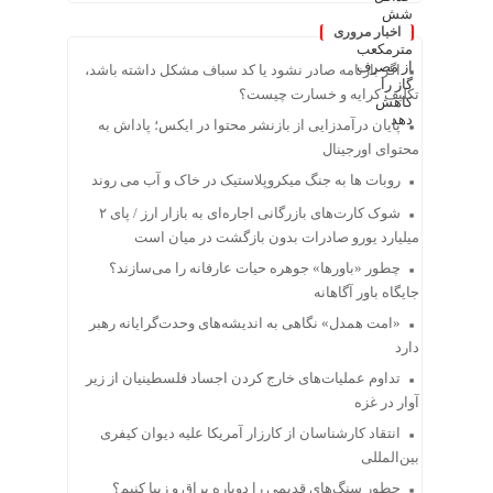
اخبار مروری
اگر بارنامه صادر نشود یا کد سباف مشکل داشته باشد،
تکلیف کرایه و خسارت چیست؟
پایان درآمدزایی از بازنشر محتوا در ایکس؛ پاداش به
محتوای اورجینال
روبات ها به جنگ میکروپلاستیک در خاک و آب می روند
شوک کارت‌های بازرگانی اجاره‌ای به بازار ارز / پای ۲
میلیارد یورو صادرات بدون بازگشت در میان است
چطور «باورها» جوهره حیات عارفانه را می‌سازند؟
جایگاه باور آگاهانه
«امت همدل» نگاهی به اندیشه‌های وحدت‌گرایانه رهبر
دارد
تداوم عملیات‌های خارج کردن اجساد فلسطینیان از زیر
آوار در غزه
انتقاد کارشناسان از کارزار آمریکا علیه دیوان کیفری
بین‌المللی
چطور سنگ‌های قدیمی را دوباره براق و زیبا کنیم؟