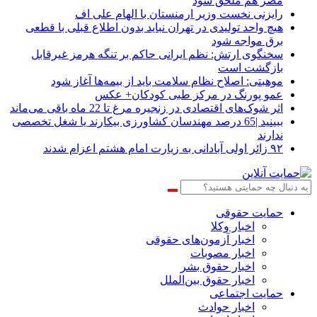
مصر هم ملحق شود
رایزنی نخست وزیر ارمنستان با الهام علی اف
هیچ واحد تولیدی در تهران نباید بدون اطلاع قبلی با قطعی
برق مواجه شود
سخنگوی ارتش: نظم ایرانی حاکم بر تنگه هرمز غیرقابل
بازگشت است
موهبتی: اصلاح نظام سلامت باید از بیمه‌ها آغاز شود
عمو پورنگ در مرکز طبی کودکان+ عکس
اثر شوک‌های اقتصادی در زنجیره مرغ تا 22 ماه باقی می‌ماند
ببینید |65 درصد مهندسان کشاورزی بیکارند یا شغل تخصصی
ندارند
۹۲ زائر اولی آبادانی به زیارت امام هشتم اعزام شدند
حمایت حقوقی
اخبار وکلا
اخبار آزمون‌های حقوقی
اخبار مصوبات
اخبار حقوق بشر
اخبار حقوق بین‌الملل
حمایت اجتماعی
اخبار حوادث