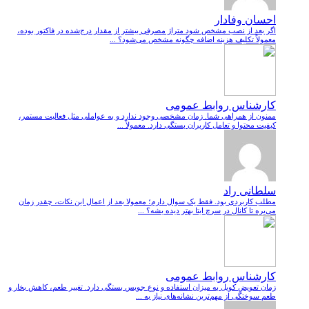
احسان وفادار
اگر بعد از نصب مشخص شود متراژ مصرفی بیشتر از مقدار درج‌شده در فاکتور بوده،
معمولاً تکلیف هزینه اضافه چگونه مشخص می‌شود؟ ...
کارشناس روابط عمومی
ممنون از همراهی شما. زمان مشخصی وجود ندارد و به عواملی مثل فعالیت مستمر،
کیفیت محتوا و تعامل کاربران بستگی دارد. معمولاً ...
سلطانی راد
مطلب کاربردی بود. فقط یک سوال دارم؛ معمولا بعد از اعمال این نکات، چقدر زمان
می‌بره تا کانال در سرچ ایتا بهتر دیده بشه؟ ...
کارشناس روابط عمومی
زمان تعویض کویل به میزان استفاده و نوع جویس بستگی دارد. تغییر طعم، کاهش بخار و
طعم سوختگی از مهم‌ترین نشانه‌های نیاز به ...