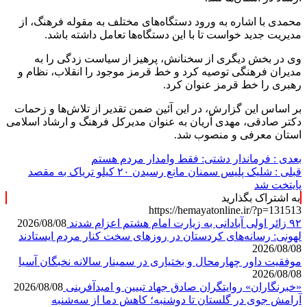
محمدی با اشاره به ورود دستگاه‌های مختلف به مقوله فرهنگ، از
مدیریت جدید خواست تا با این دستگاه‌ها تعامل داشته باشد.
وی در بخش دیگری از سخنانش، پرهیز از سیاست زدگی را به
مدیران فرهنگی توصیه کرد و خط قرمز موجود را انقلاب، نظام و
رهبری را خط قرمز عنوان کرد.
بر اساس
این گزارش، در این
آئین ضمن
تقدیر از تلاش‌ها و زحمات
دکتر صادقی، مهدی آریان به عنوان مدیرکل فرهنگ و ارشاد اسلامی
استان معرفی و منصوب شد.
بعدی :
فرماندار دشتی: فقط وامدار مردم هستم
قبلی :
شلیک پلیس سمنان مانع رسیدن ۲۰ کیلو تریاک به مقصد
پایتخت شد
به اشتراک بگذارید
https://hemayatonline.ir/?p=131513
۹۲ زائر اولی آبادانی به زیارت امام هشتم اعزام شدند
2026/08/08
لهونی: رسانه‌های کردستان در روزهای سخت کنار مردم ایستادند
2026/08/08
موفقیت داور چهارمحال و بختیاری در سمینار سالانه نخبگان آسیا
2026/08/08
«خبرنگاران» روایتگران صادق جهاد تبیین و امیدآفرینی
2026/08/08
آرامش جوی در گلستان تا دوشنبه؛ کاهش دما از سه‌شنبه