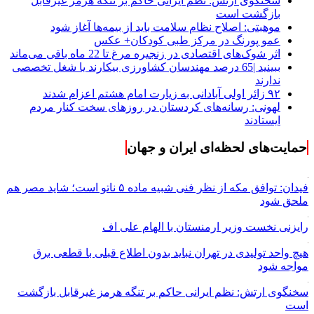
سخنگوی ارتش: نظم ایرانی حاکم بر تنگه هرمز غیرقابل
بازگشت است
موهبتی: اصلاح نظام سلامت باید از بیمه‌ها آغاز شود
عمو پورنگ در مرکز طبی کودکان+ عکس
اثر شوک‌های اقتصادی در زنجیره مرغ تا 22 ماه باقی می‌ماند
ببینید |65 درصد مهندسان کشاورزی بیکارند یا شغل تخصصی
ندارند
۹۲ زائر اولی آبادانی به زیارت امام هشتم اعزام شدند
لهونی: رسانه‌های کردستان در روزهای سخت کنار مردم
ایستادند
حمایت‌های لحظه‌ای ایران و جهان
فیدان: توافق مکه از نظر فنی شبیه ماده ۵ ناتو است؛ شاید مصر هم
ملحق شود
رایزنی نخست وزیر ارمنستان با الهام علی اف
هیچ واحد تولیدی در تهران نباید بدون اطلاع قبلی با قطعی برق
مواجه شود
سخنگوی ارتش: نظم ایرانی حاکم بر تنگه هرمز غیرقابل بازگشت
است