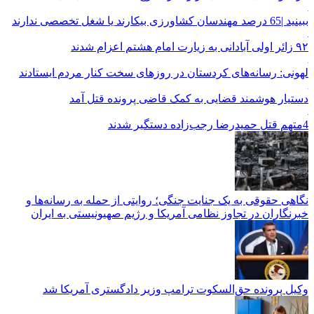
ببینید |65 درصد مهندسان کشاورزی بیکارند یا شغل تخصصی ندارند
۹۲ زائر اولی آبادانی به زیارت امام هشتم اعزام شدند
لهونی: رسانه‌های کردستان در روزهای سخت کنار مردم ایستادند
دستیار هوشمند قضایی به کمک قاضی پرونده قتل آمد
4متهم قتل حمیدرضا رجب‌زاده دستگیر شدند
نگاهی حقوقی به یک جنایت جنگی؛ روایتی از حمله به رسانه‌ها و
خبرنگاران در تجاوز نظامی آمریکا و رژیم صهیونیستی به ایران
وکیل پرونده حق‌السکوت ترامپ وزیر دادگستری آمریکا شد