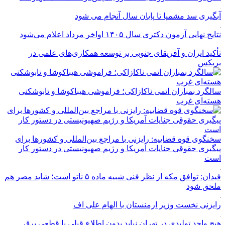
آبگیری سد مشمپا تا پایان سال آنجام می شود
نتایج نهایی آزمون دکتری سال ۱۴۰۵ اواخر مرداد اعلام می‌شود
تأکید ایران و آفریقای جنوبی بر توسعه همکاری‌های علمی در
بریکس
سالگرد بمباران اتمی ناکازاکی؛ فراموشی هیباکوشا و تابوشکنی
هسته‌ای غرب
سخنگوی قوه قضاییه: رایزنی‌ با مراجع بین‌المللی و کشور‌ها برای
پیگیری حقوقی جنایات آمریکا و رژیم صهیونیستی در دستور کار
است
فیدان: توافق مکه از نظر فنی شبیه ماده ۵ ناتو است؛ شاید مصر هم
ملحق شود
رایزنی نخست وزیر ارمنستان با الهام علی اف
هیچ واحد تولیدی در تهران نباید بدون اطلاع قبلی با قطعی برق