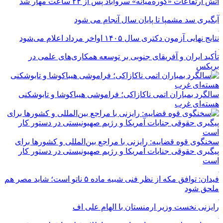
آتش ارتفاعات «کوره‌میانه» سروآباد پس از ۲۴ ساعت مهار شد
آبگیری سد مشمپا تا پایان سال آنجام می شود
نتایج نهایی آزمون دکتری سال ۱۴۰۵ اواخر مرداد اعلام می‌شود
تأکید ایران و آفریقای جنوبی بر توسعه همکاری‌های علمی در
بریکس
سالگرد بمباران اتمی ناکازاکی؛ فراموشی هیباکوشا و تابوشکنی
هسته‌ای غرب
سخنگوی قوه قضاییه: رایزنی‌ با مراجع بین‌المللی و کشور‌ها برای
پیگیری حقوقی جنایات آمریکا و رژیم صهیونیستی در دستور کار
است
فیدان: توافق مکه از نظر فنی شبیه ماده ۵ ناتو است؛ شاید مصر هم
ملحق شود
رایزنی نخست وزیر ارمنستان با الهام علی اف