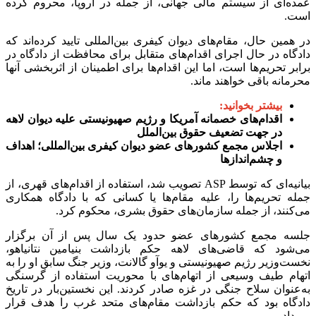
عمده‌ای از سیستم مالی جهانی، از جمله در اروپا، محروم کرده
است.
در همین حال، مقام‌های دیوان کیفری بین‌المللی تایید کرده‌اند که
دادگاه در حال اجرای اقدام‌های متقابل برای محافظت از دادگاه در
برابر تحریم‌ها است، اما این اقدام‌ها برای اطمینان از اثربخشی آنها
محرمانه باقی خواهند ماند.
بیشتر بخوانید:
اقدام‌های خصمانه آمریکا و رژیم صهیونیستی علیه دیوان لاهه
در جهت تضعیف حقوق بین‌الملل
اجلاس مجمع کشور‌های عضو دیوان کیفری بین‌المللی؛ اهداف
و چشم‌انداز‌ها
بیانیه‌ای که توسط ASP تصویب شد، استفاده از اقدام‌های قهری، از
جمله تحریم‌ها را، علیه مقام‌ها یا کسانی که با دادگاه همکاری
می‌کنند، از جمله سازمان‌های حقوق بشری، محکوم کرد.
جلسه مجمع کشور‌های عضو حدود یک سال پس از آن برگزار
می‌شود که قاضی‌های لاهه حکم بازداشت بنیامین نتانیاهو،
نخست‌وزیر رژیم صهیونیستی و یوآو گالانت، وزیر جنگ سابق او را به
اتهام طیف وسیعی از اتهام‌های با محوریت استفاده از گرسنگی
به‌عنوان سلاح جنگی در غزه صادر کردند. این نخستین‌بار در تاریخ
دادگاه بود که حکم بازداشت مقام‌های متحد غرب را هدف قرار
می‌داد.