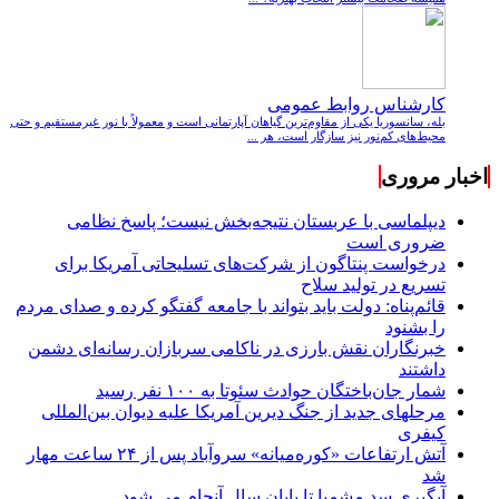
کارشناس روابط عمومی
بله، سانسوریا یکی از مقاوم‌ترین گیاهان آپارتمانی است و معمولاً با نور غیرمستقیم و حتی
محیط‌های کم‌نور نیز سازگار است، هر ...
اخبار مروری
دیپلماسی با عربستان نتیجه‌بخش نیست؛ پاسخ نظامی
ضروری است
درخواست پنتاگون از شرکت‌های تسلیحاتی آمریکا برای
تسریع در تولید سلاح
قائم‌پناه: دولت باید بتواند با جامعه گفتگو کرده و صدای مردم
را بشنود
خبرنگاران نقش بارزی در ناکامی سربازان رسانه‌ای دشمن
داشتند
شمار جان‌باختگان حوادث سئوتا به ۱۰۰ نفر رسید
مرحله‎ای جدید از جنگ دیرین آمریکا علیه دیوان بین‌المللی
کیفری
آتش ارتفاعات «کوره‌میانه» سروآباد پس از ۲۴ ساعت مهار
شد
آبگیری سد مشمپا تا پایان سال آنجام می شود