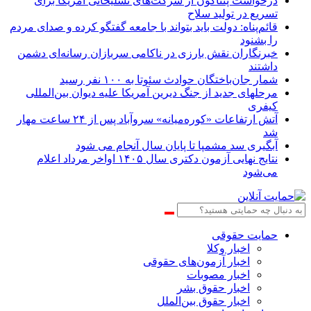
درخواست پنتاگون از شرکت‌های تسلیحاتی آمریکا برای
تسریع در تولید سلاح
قائم‌پناه: دولت باید بتواند با جامعه گفتگو کرده و صدای مردم
را بشنود
خبرنگاران نقش بارزی در ناکامی سربازان رسانه‌ای دشمن
داشتند
شمار جان‌باختگان حوادث سئوتا به ۱۰۰ نفر رسید
مرحله‎ای جدید از جنگ دیرین آمریکا علیه دیوان بین‌المللی
کیفری
آتش ارتفاعات «کوره‌میانه» سروآباد پس از ۲۴ ساعت مهار
شد
آبگیری سد مشمپا تا پایان سال آنجام می شود
نتایج نهایی آزمون دکتری سال ۱۴۰۵ اواخر مرداد اعلام
می‌شود
حمایت حقوقی
اخبار وکلا
اخبار آزمون‌های حقوقی
اخبار مصوبات
اخبار حقوق بشر
اخبار حقوق بین‌الملل