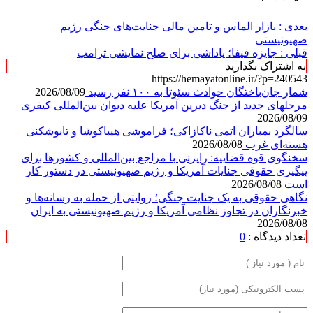
بعدی :
بازار الماس‌ و تامین مالی جنایت‌های جنگی رژیم
صهیونیستی
قبلی :
جایزه فیفا؛ پاداشی برای صلح نمایشی ترامپ
به اشتراک بگذارید
https://hemayatonline.ir/?p=240543
شمار جان‌باختگان حوادث سئوتا به ۱۰۰ نفر رسید
2026/08/09
مرحله‎ای جدید از جنگ دیرین آمریکا علیه دیوان بین‌المللی کیفری
2026/08/09
سالگرد بمباران اتمی ناکازاکی؛ فراموشی هیباکوشا و تابوشکنی
هسته‌ای غرب
2026/08/08
سخنگوی قوه قضاییه: رایزنی‌ با مراجع بین‌المللی و کشور‌ها برای
پیگیری حقوقی جنایات آمریکا و رژیم صهیونیستی در دستور کار
است
2026/08/08
نگاهی حقوقی به یک جنایت جنگی؛ روایتی از حمله به رسانه‌ها و
خبرنگاران در تجاوز نظامی آمریکا و رژیم صهیونیستی به ایران
2026/08/08
تعداد دیدگاه :
0