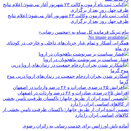
کیانی: ثبت نام آزمون وکالت ۲۳ شهریور آغاز می‌شود/ اعلام نتایج
ظرف چهل روز بعد از برگزاری
پیام تبریک فرمانده کل سپاه به «محسن رضایی»
همگرایی آشکار و تمام عیار جریان‌های داخلی و خارجی در کودتای
دی ماه
فشار سیاست بر سرنوشت پناهجویان در اروپا
آشکارتر شدن بحران ازدحام جمعیت در زندان‌های اروپا درپی موج
گرما
افزایش ۲۵ درصدی صادرات و ۲۶ درصد واردات در اصفهان
تضمین آینده ایران از طریق چابهار| پاکستان ظرفیت تامین بخشی از
کالاهای اساسی ایران را دارد
آماده باش اورژانس برای خدمت رسانی به زائران رضوی