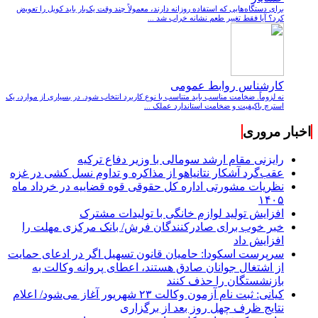
برای دستگاه‌هایی که استفاده روزانه دارند، معمولاً چند وقت یک‌بار باید کویل را تعویض
کرد؟ آیا فقط تغییر طعم نشانه خراب شد ...
کارشناس روابط عمومی
نه لزوماً. ضخامت مناسب باید متناسب با نوع کاربرد انتخاب شود. در بسیاری از موارد، یک
استرچ باکیفیت و ضخامت استاندارد عملک ...
اخبار مروری
رایزنی مقام ارشد سومالی با وزیر دفاع ترکیه
عقب‌گرد آشکار نتانیاهو از مذاکره و تداوم نسل کشی در غزه
نظریات مشورتی اداره کل حقوقی قوه قضاییه در خرداد ماه
۱۴۰۵
افزایش تولید لوازم خانگی با تولیدات مشترک
خبر خوب برای صادرکنندگان فرش/ بانک مرکزی مهلت را
افزایش داد
سرپرست اسکودا: حامیان قانون تسهیل اگر در ادعای حمایت
از اشتغال جوانان صادق هستند، اعطای پروانه وکالت به
بازنشستگان را حذف کنند
کیانی: ثبت نام آزمون وکالت ۲۳ شهریور آغاز می‌شود/ اعلام
نتایج ظرف چهل روز بعد از برگزاری