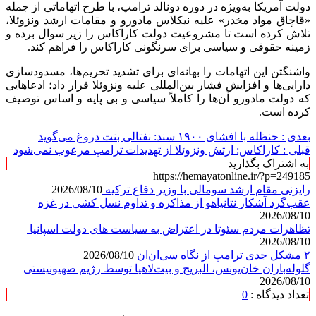
دولت آمریکا به‌ویژه در دوره دونالد ترامپ، با طرح اتهاماتی از جمله
«قاچاق مواد مخدر» علیه نیکلاس مادورو و مقامات ارشد ونزوئلا،
تلاش کرده است تا مشروعیت دولت کاراکاس را زیر سوال برده و
زمینه حقوقی و سیاسی برای سرنگونی کاراکاس را فراهم کند.
واشنگتن این اتهامات را بهانه‌ای برای تشدید تحریم‌ها، مسدودسازی
دارایی‌ها و افزایش فشار
بین‌المللی
علیه ونزوئلا قرار داد؛ ادعاهایی
که دولت مادورو آن‌ها را کاملاً سیاسی و بی پایه و اساس توصیف
کرده است.
بعدی :
حنظله با افشای ۱۹۰۰ سند: نفتالی بنت دروغ می‌گوید
قبلی :
کاراکاس: ارتش ونزوئلا از تهدیدات ترامپ مرعوب نمی‌شود
به اشتراک بگذارید
https://hemayatonline.ir/?p=249185
رایزنی مقام ارشد سومالی با وزیر دفاع ترکیه
2026/08/10
عقب‌گرد آشکار نتانیاهو از مذاکره و تداوم نسل کشی در غزه
2026/08/10
تظاهرات مردم سئوتا در اعتراض به سیاست های دولت اسپانیا
2026/08/10
۲ مشکل جدی ترامپ از نگاه سی‌ان‌ان
2026/08/10
گلوله‌باران خان‌یونس، البریج و بیت‌لاهیا توسط رژیم صهیونیستی
2026/08/10
تعداد دیدگاه :
0