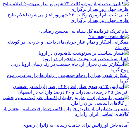
کیانی: ثبت نام آزمون وکالت ۲۳ شهریور آغاز می‌شود/ اعلام نتایج
ظرف چهل روز بعد از برگزاری
پیام تبریک فرمانده کل سپاه به «محسن رضایی»
همگرایی آشکار و تمام عیار جریان‌های داخلی و خارجی در کودتای
دی ماه
فشار سیاست بر سرنوشت پناهجویان در اروپا
آشکارتر شدن بحران ازدحام جمعیت در زندان‌های اروپا درپی موج
گرما
افزایش ۲۵ درصدی صادرات و ۲۶ درصد واردات در اصفهان
تضمین آینده ایران از طریق چابهار| پاکستان ظرفیت تامین بخشی از
کالاهای اساسی ایران را دارد
آماده باش اورژانس برای خدمت رسانی به زائران رضوی