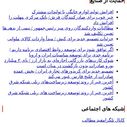
حمایت از صنایع
افزایش تولید لوازم خانگی با تولیدات مشترک
خبر خوب برای صادرکنندگان فرش/ بانک مرکزی مهلت را
افزایش داد
مطالبات واردکنندگان روی میز رئیس‌جمهور / نیمی از بدهی‌ها
تعیین تکلیف شد
جزئیات تصمیم جدید برای کیش / مبدأ واردات کالای ملوانی
تعیین شد
اگر توافق شود برای توسعه روابط اقتصادی برنامه داریم |
برنامه جدی برای توسعه مناسبات ایران و اروپا
شوک کارت‌های بازرگانی اجاره‌ای به بازار ارز / پای ۲ میلیارد
یورو صادرات بدون بازگشت در میان است
تصمیم جدید برای کریدورهای تجاری ایران / بخش عمده
صادرات از خلیج فارس عبور می‌کند
آخرین خبر از روند توسعه زیرساخت‌های ریلی شبکه شرق
کشور
آخرین خبر از روند توسعه زیرساخت های ریلی شبکه شرق
کشور
شبکه های اجتماعی
کانال تلگرام
فید مطالب