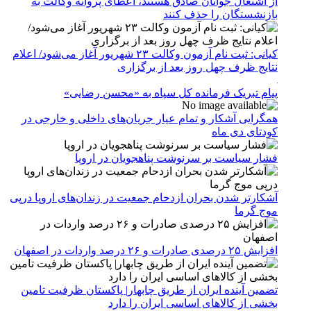
از اشتغال جوانان صادق هستند، اعطای پروانه وکالت به
بازنشستگان را حذف کنند
کیانی: ثبت نام آزمون وکالت ۲۳ شهریور آغاز می‌شود/ اعلام
نتایج ظرف چهل روز بعد از برگزاری
پیام تبریک فرمانده کل سپاه به «محسن رضایی»
همگرایی آشکار و تمام عیار جریان‌های داخلی و خارجی در
کودتای دی ماه
فشار سیاست بر سرنوشت پناهجویان در اروپا
آشکارتر شدن بحران ازدحام جمعیت در زندان‌های اروپا درپی
موج گرما
افزایش ۲۵ درصدی صادرات و ۲۶ درصد واردات در اصفهان
تضمین آینده ایران از طریق چابهار| پاکستان ظرفیت تامین
بخشی از کالاهای اساسی ایران را دارد