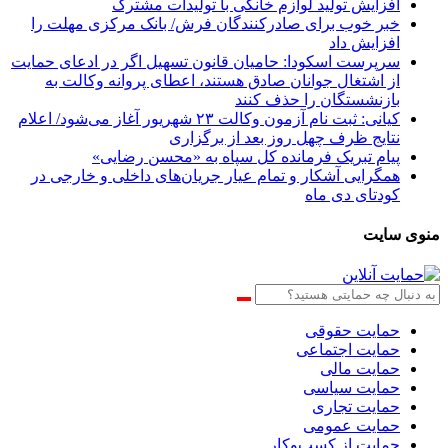
افزایش تولید لوازم خانگی با تولیدات مشترک
خبر خوب برای صادرکنندگان فرش/ بانک مرکزی مهلت را
افزایش داد
سرپرست اسکودا: حامیان قانون تسهیل اگر در ادعای حمایت
از اشتغال جوانان صادق هستند، اعطای پروانه وکالت به
بازنشستگان را حذف کنند
کیانی: ثبت نام آزمون وکالت ۲۳ شهریور آغاز می‌شود/ اعلام
نتایج ظرف چهل روز بعد از برگزاری
پیام تبریک فرمانده کل سپاه به «محسن رضایی»
همگرایی آشکار و تمام عیار جریان‌های داخلی و خارجی در
کودتای دی ماه
منوی سایت
حمایت حقوقی
حمایت اجتماعی
حمایت مالی
حمایت سیاسی
حمایت تجاری
حمایت عمومی
حمایت از کسب‌وکار