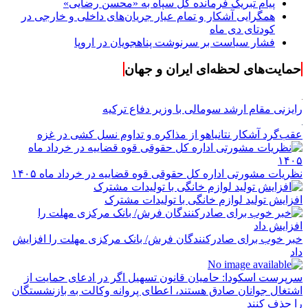
پیام تبریک فرمانده کل سپاه به «محسن رضایی»
همگرایی آشکار و تمام عیار جریان‌های داخلی و خارجی در
کودتای دی ماه
فشار سیاست بر سرنوشت پناهجویان در اروپا
حمایت‌های لحظه‌ای ایران و جهان
رایزنی مقام ارشد سومالی با وزیر دفاع ترکیه
عقب‌گرد آشکار نتانیاهو از مذاکره و تداوم نسل کشی در غزه
نظریات مشورتی اداره کل حقوقی قوه قضاییه در خرداد ماه ۱۴۰۵
افزایش تولید لوازم خانگی با تولیدات مشترک
خبر خوب برای صادرکنندگان فرش/ بانک مرکزی مهلت را افزایش
داد
سرپرست اسکودا: حامیان قانون تسهیل اگر در ادعای حمایت از
اشتغال جوانان صادق هستند، اعطای پروانه وکالت به بازنشستگان
را حذف کنند