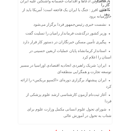
جدیدترین ادعاها و اقدامات خصمانه واشنگتن علیه ایران
فارن افرز : جنگ با ایران یک فاجعه است؛ آمریکا باید از
خاورمیانه برود
نشست خبری رئیس‌جمهور فردا برگزار می‌شود
وزیر کشور درگذشت فرماندار رامیان را تسلیت گفت
پیگیری تأمین مسکن خبرنگاران در دستور کار قرار دارد
استاندار کرمانشاه پایان عملیات اربعین حسینی در
استان را اعلام کرد
ایران؛ شریک راهبردی اتحادیه اقتصادی اوراسیا در مسیر
توسعه تجارت و همگرایی منطقه‌ای
ایران پیشنهاد برگزاری دوره‌ای «اکسپو بریکس» را ارائه
کرد
آغاز ثبت‌نام‌ آزمون کارشناسی ارشد علوم پزشکی از
فردا
شورای تحول علوم انسانی مکمل وزارت علوم برای
شتاب به تحول در آموزش عالی