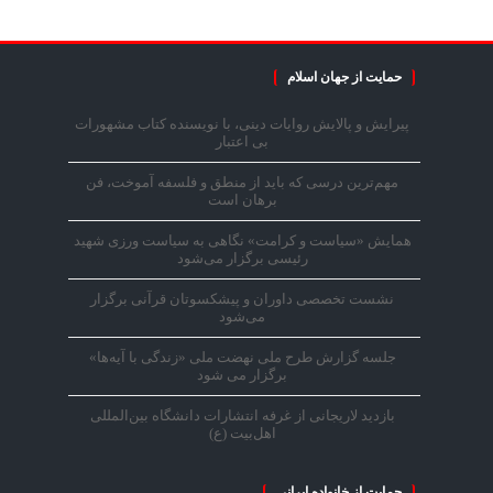
حمایت از جهان اسلام
پیرایش و پالایش روایات دینی، با نویسنده کتاب مشهورات
بی اعتبار
مهم‌ترین درسی که باید از منطق و فلسفه آموخت، فن
برهان است
همایش «سیاست و کرامت» نگاهی به سیاست ورزی شهید
رئیسی برگزار می‌شود
نشست تخصصی داوران و پیشکسوتان قرآنی برگزار
می‌شود
جلسه گزارش طرح ملی نهضت ملی «زندگی با آیه‌ها»
برگزار می شود
بازدید لاریجانی از غرفه انتشارات دانشگاه بین‌المللی
اهل‌بیت (ع)
حمایت از خانواده ایرانی