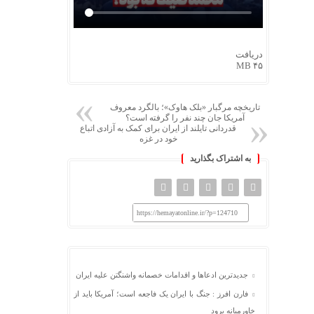
دریافت
۴۵ MB
تاریخچه مرگبار «بلک هاوک»؛ بالگرد معروف
آمریکا جان چند نفر را گرفته است؟
قدردانی تایلند از ایران برای کمک به آزادی اتباع
خود در غزه
به اشتراک بگذارید
https://hemayatonline.ir/?p=124710
جدیدترین ادعاها و اقدامات خصمانه واشنگتن علیه ایران
فارن افرز : جنگ با ایران یک فاجعه است؛ آمریکا باید از
خاورمیانه برود