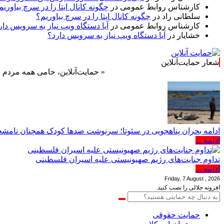
کارشناس روابط عمومی
در
چگونه کانال ایتا را در سرچ بیاوریم
سلطانی راد
در
چگونه کانال ایتا را در سرچ بیاوریم؟
کارشناس روابط عمومی
در
آیا دستگاه ویپ نیاز به سرویس دار
خشایار
در
آیا دستگاه ویپ نیاز به سرویس دارد؟
شعار حمایت‌آنلاین
« حمایت‌آنلاین، حامی همه مردم ایران »
ادامه بحران پناهجویی در سئوتا؛ سرنوشت صدها کودک همچنان نا
ادامه ...
تداوم جنایت‌های رژیم صهیونیستی علیه اسیران فلسطینی
ادامه ...
Friday, 7 August , 2026
افزونه جلالی را نصب کنید.
حمایت حقوقی