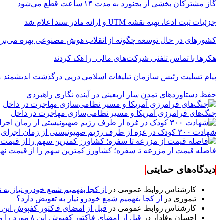
گاز مشترکان بخشی از بجنورد به مدت ۱۴ ساعت قطع می‌شود
جزئیات ثبت ادعا، تهیه نقشه UTM و ارائه مادر سند اعلام شد
کشورهای در حال توسعه چگونه از انقلاب هوش مصنوعی بهره می‌برن
هکرها با تماس تلفنی شرکت‌های مالی را هک کردند
پیام تسلیت رئیس سازمان تبلیغات اسلامی درپی درگذشت اندیشمند م
حفظ دستاوردهای تمدن ساز اربعینی در آینده نگاری راهبردی
جنگ‌های فرامرزی آمریکا و مسیر نظامی‌سازی مهاجرت در داخل
شهادت ۳۰۰ کودک در غزه از طرف رژیم صهیونیستی از زمان اجرای آتش‌بس
فاصله قیمت از مزرعه تا سفره؛ کشاورز کمترین سهم را از قیمت نهای
دیدگاه‌های حمایتی
کارشناس روابط عمومی
در
از کجا بفهمیم شمع خودرو نیاز به 
تیموری
در
از کجا بفهمیم شمع خودرو نیاز به تعویض دارد؟
کارشناس روابط عمومی
در
قبل از امضای فاکتور کفپوش این ۸ مورد را مکتوب کنید؛ از متراژ پرت تا ضمانت نصب
احسان وفادار
در
قبل از امضای فاکتور کفپوش این ۸ مورد را مکتوب کنید؛ از متراژ پرت تا ضمانت نصب