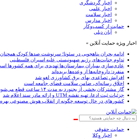
اخبار گردشگری
اخبار علمی
اخبار سلامت
اخبار مدارس
حمایت از کسب‌وکار
آبان دیلی
اخبار ویژه حمایت آنلاین »
ادامه بحران پناهجویی در سئوتا؛ سرنوشت صدها کودک همچن
تداوم جنایت‌های رژیم صهیونیستی علیه اسیران فلسطینی
عادی‌سازی بمباران بیمارستان‌ها تهدیدی برای همه کشورها اس
منفرد: داروخانه‌ها از وعده‌ها بریده‌اند
افزایش تصاعدی بهای برق کشاورزی لغو شد
اخلاق رسانه‌ای، ضامن سلامت فضای جامعه است
گاز مشترکان بخشی از بجنورد به مدت ۱۴ ساعت قطع می‌شود
جزئیات ثبت ادعا، تهیه نقشه UTM و ارائه مادر سند اعلام شد
کشورهای در حال توسعه چگونه از انقلاب هوش مصنوعی بهره م
حمایت حقوقی
اخبار وکلا