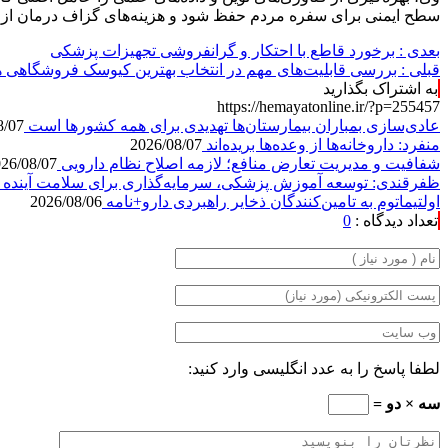
سطح ایمنی برای سفره مردم حفظ شود و هزینه‌های گزاف درمان از ط
بعدی :
برخورد قاطع با احتکار و گرانفروشی تجهیزات پزشکی
قبلی :
بررسی قابلیت‌های مهم در انتخاب بهترین کیوسک فروشگاهی 
به اشتراک بگذارید
https://hemayatonline.ir/?p=255457
عادی‌سازی بمباران بیمارستان‌ها تهدیدی برای همه کشورها است
8/07
منفرد: داروخانه‌ها از وعده‌ها بریده‌اند
2026/08/07
شفافیت و مدیریت تعارض منافع؛ لازمه اصلاح نظام دارویی
26/08/07
ظفرقندی: توسعه آموزش پزشکی، سرمایه‌گذاری برای سلامت آیند
اولتیماتوم به تامین‌کنندگان ذخایر راهبردی دارو+نامه
2026/08/06
تعداد دیدگاه :
0
لطفا پاسخ را به عدد انگلیسی وارد کنید:
سه × دو =