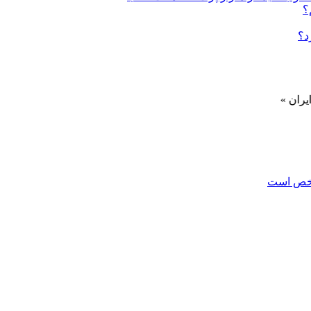
؟
د؟
مشخص است