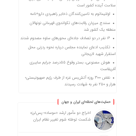
سلامت آینده کشور است
اولتیماتوم به تامین‌کنندگان ذخایر راهبردی دارو+نامه
سنندج میزبان رقابت‌های تکواندوی قهرمانی نونهالان
منطقه یک کشور شد
۱۶ نفر در دو تصادف جاده‌ای محورهای ساوه مصدوم شدند
تکذیب ادعای نماینده مجلس درباره نحوه ردزنی محل
استقرار شهید لاریجانی
هوش مصنوعی، بستر وقوع 55درصد جرایم سایبری
آفریقاست
نقض ۳۰۰ روزه آتش‌بس غزه از طرف رژیم صهیونیستی؛
هزار و ۲۵۰ نفر به شهادت رسیدند
حمایت‌های لحظه‌ای ایران و جهان
اخراج دو مأمور ارشد «موساد»؛ پس‌لرزه
شکست توطئه شوم تغییر نظام ایران