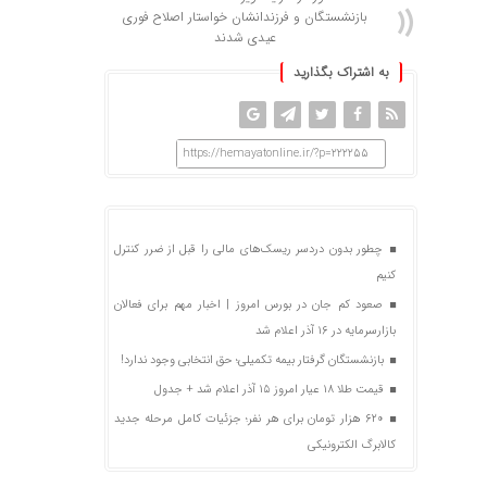
بازنشستگان و فرزندانشان خواستار اصلاح فوری
عیدی شدند
به اشتراک بگذارید
https://hemayatonline.ir/?p=222255
چطور بدون دردسر ریسک‌های مالی را قبل از ضرر کنترل
کنیم
صعود کم جان در بورس امروز | اخبار مهم برای فعالان
بازارسرمایه در ۱۶ آذر اعلام شد
بازنشستگان گرفتار بیمه تکمیلی؛ حق انتخابی وجود ندارد!
قیمت طلا ۱۸ عیار امروز ۱۵ آذر اعلام شد + جدول
۶۲۰ هزار تومان برای هر نفر؛ جزئیات کامل مرحله جدید
کالابرگ الکترونیکی