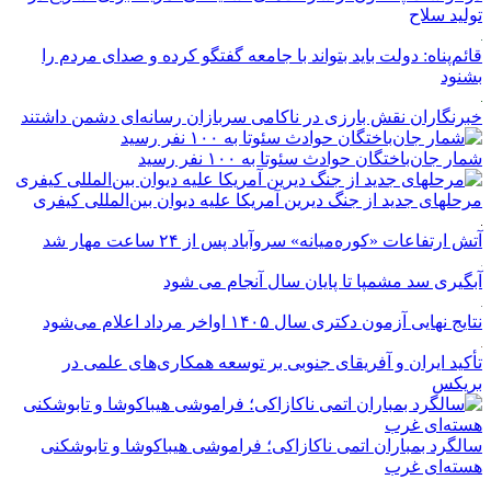
تولید سلاح
قائم‌پناه: دولت باید بتواند با جامعه گفتگو کرده و صدای مردم را
بشنود
خبرنگاران نقش بارزی در ناکامی سربازان رسانه‌ای دشمن داشتند
شمار جان‌باختگان حوادث سئوتا به ۱۰۰ نفر رسید
مرحله‎ای جدید از جنگ دیرین آمریکا علیه دیوان بین‌المللی کیفری
آتش ارتفاعات «کوره‌میانه» سروآباد پس از ۲۴ ساعت مهار شد
آبگیری سد مشمپا تا پایان سال آنجام می شود
نتایج نهایی آزمون دکتری سال ۱۴۰۵ اواخر مرداد اعلام می‌شود
تأکید ایران و آفریقای جنوبی بر توسعه همکاری‌های علمی در
بریکس
سالگرد بمباران اتمی ناکازاکی؛ فراموشی هیباکوشا و تابوشکنی
هسته‌ای غرب