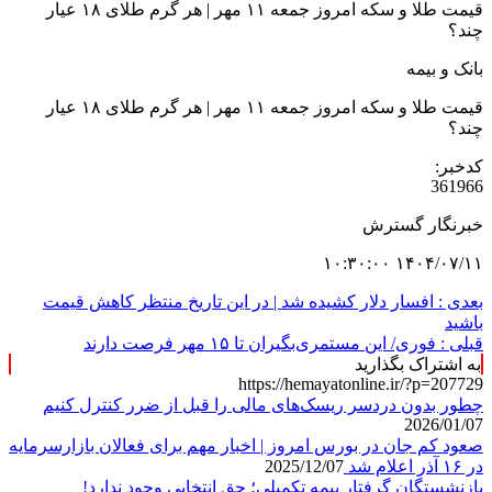
قیمت طلا و سکه امروز جمعه ۱۱ مهر | هر گرم طلای ۱۸ عیار
چند؟
بانک و بیمه
قیمت طلا و سکه امروز جمعه ۱۱ مهر | هر گرم طلای ۱۸ عیار
چند؟
کدخبر:
361966
خبرنگار گسترش
۱۴۰۴/۰۷/۱۱ ۱۰:۳۰:۰۰
بعدی :
افسار دلار کشیده شد | در این تاریخ منتظر کاهش قیمت
باشید
قبلی :
فوری/ این مستمری‌بگیران تا ۱۵ مهر فرصت دارند
به اشتراک بگذارید
https://hemayatonline.ir/?p=207729
چطور بدون دردسر ریسک‌های مالی را قبل از ضرر کنترل کنیم
2026/01/07
صعود کم جان در بورس امروز | اخبار مهم برای فعالان بازارسرمایه
در ۱۶ آذر اعلام شد
2025/12/07
بازنشستگان گرفتار بیمه تکمیلی؛ حق انتخابی وجود ندارد!