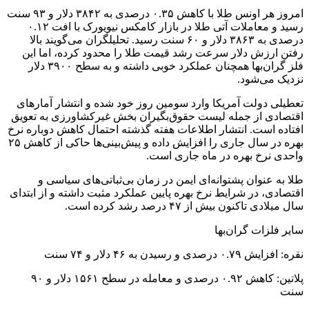
امروز هر اونس طلا با کاهش ۰.۳۵ درصدی به ۳۸۴۲ دلار و ۹۳ سنت
رسید و معاملات آتی طلا در بازار کامکس نیویورک با افت ۰.۱۲
درصدی به ۳۸۶۳ دلار و ۶۰ سنت رسید. تحلیلگران می‌گویند بالا
رفتن ارزش دلار سرعت رشد قیمت طلا را محدود کرده، اما این
فلز گران‌بها همچنان عملکرد خوبی داشته و به سطح ۳۹۰۰ دلار
نزدیک می‌شود.
تعطیلی دولت آمریکا وارد سومین روز خود شده و انتشار آمارهای
اقتصادی از جمله لیست حقوق‌بگیران بخش غیرکشاورزی به تعویق
افتاده است. انتشار اطلاعات هفته گذشته احتمال کاهش دوباره نرخ
بهره در سال جاری را افزایش داده و پیش‌بینی‌ها حاکی از کاهش ۲۵
واحدی نرخ بهره در ماه جاری است.
طلا به عنوان پشتوانه‌ای ایمن در زمان بی‌ثباتی‌های سیاسی و
اقتصادی، در شرایط نرخ بهره پایین عملکرد مثبت داشته و از ابتدای
سال میلادی تاکنون بیش از ۴۷ درصد رشد کرده است.
سایر فلزات گران‌بها
نقره: افزایش ۰.۷۹ درصدی و رسیدن به ۴۶ دلار و ۷۴ سنت
پلاتین: کاهش ۰.۹۲ درصدی و معامله در سطح ۱۵۶۱ دلار و ۹۰
سنت