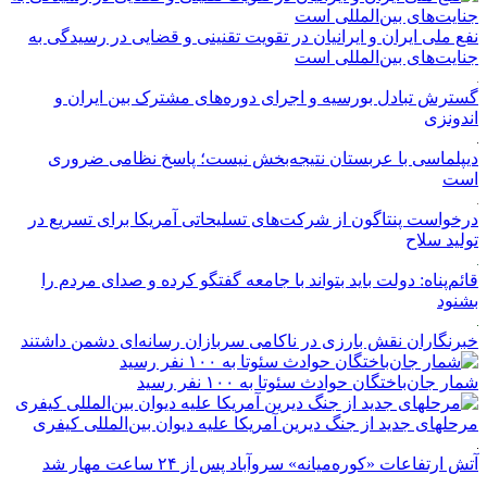
نفع ملی ایران و ایرانیان در تقویت تقنینی و قضایی در رسیدگی به
جنایت‌های بین‌المللی است
گسترش تبادل بورسیه و اجرای دوره‌های مشترک بین ایران و
اندونزی
دیپلماسی با عربستان نتیجه‌بخش نیست؛ پاسخ نظامی ضروری
است
درخواست پنتاگون از شرکت‌های تسلیحاتی آمریکا برای تسریع در
تولید سلاح
قائم‌پناه: دولت باید بتواند با جامعه گفتگو کرده و صدای مردم را
بشنود
خبرنگاران نقش بارزی در ناکامی سربازان رسانه‌ای دشمن داشتند
شمار جان‌باختگان حوادث سئوتا به ۱۰۰ نفر رسید
مرحله‎ای جدید از جنگ دیرین آمریکا علیه دیوان بین‌المللی کیفری
آتش ارتفاعات «کوره‌میانه» سروآباد پس از ۲۴ ساعت مهار شد