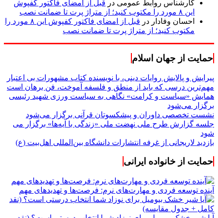
کارشناس روابط عمومی
در
قبل از امضای فاکتور کفپوش
این ۸ مورد را مکتوب کنید؛ از متراژ پرت تا ضمانت نصب
احسان وفادار
در
قبل از امضای فاکتور کفپوش این ۸ مورد را
مکتوب کنید؛ از متراژ پرت تا ضمانت نصب
حمایت از جهان اسلام
پیرایش و پالایش روایات دینی، با نویسنده کتاب مشهورات بی اعتبار
مهم‌ترین درسی که باید از منطق و فلسفه آموخت، فن برهان است
همایش «سیاست و کرامت» نگاهی به سیاست ورزی شهید رئیسی
برگزار می‌شود
نشست تخصصی داوران و پیشکسوتان قرآنی برگزار می‌شود
جلسه گزارش طرح ملی نهضت ملی «زندگی با آیه‌ها» برگزار می
شود
بازدید لاریجانی از غرفه انتشارات دانشگاه بین‌المللی اهل‌بیت (ع)
حمایت از خانواده ایرانی
آینده توسعه فردی و مهارت‌های نرم: فرصت‌ها و تهدیدهای مهم
آیا شیر خشک بیومیل برای نوزاد شما انتخاب درستی است؟ (نقد