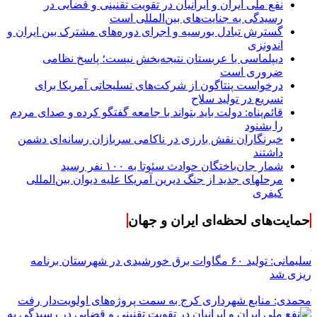
نفع ملی ایران و ایرانیان در تقویت تقنینی و قضایی در
رسیدگی به جنایت‌های بین‌المللی است
گسترش تبادل بورسیه و اجرای دوره‌های مشترک بین ایران و
اندونزی
دیپلماسی با عربستان نتیجه‌بخش نیست؛ پاسخ نظامی
ضروری است
درخواست پنتاگون از شرکت‌های تسلیحاتی آمریکا برای
تسریع در تولید سلاح
قائم‌پناه: دولت باید بتواند با جامعه گفتگو کرده و صدای مردم
را بشنود
خبرنگاران نقش بارزی در ناکامی سربازان رسانه‌ای دشمن
داشتند
شمار جان‌باختگان حوادث سئوتا به ۱۰۰ نفر رسید
مرحله‎ای جدید از جنگ دیرین آمریکا علیه دیوان بین‌المللی
کیفری
حمایت‌های لحظه‌ای ایران و جهان
سلیمانی: تولید ۶۰ مگاوات برق خورشیدی در شهرستان برنامه
ریزی شد
محمدی: منابع شهرداری کرج به سمت پروژه‌های اولویت‌دار رفت