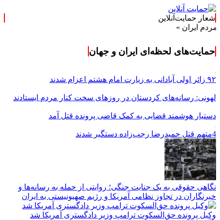
شعار حمایت‌آنلاین
ان »
حمایت‌های لحظه‌ای ایران و جهان
۹۲ زائر اولی آبادانی به زیارت امام هشتم اعزام شدند
لهونی: رسانه‌های کردستان در روزهای سخت کنار مردم ایستادند
دستیار هوشمند قضایی به کمک قاضی پرونده قتل آمد
4متهم قتل حمیدرضا رجب‌زاده دستگیر شدند
نگاهی حقوقی به یک جنایت جنگی؛ روایتی از حمله به رسانه‌ها و
خبرنگاران در تجاوز نظامی آمریکا و رژیم صهیونیستی به ایران
وکیل پرونده حق‌السکوت ترامپ وزیر دادگستری آمریکا شد