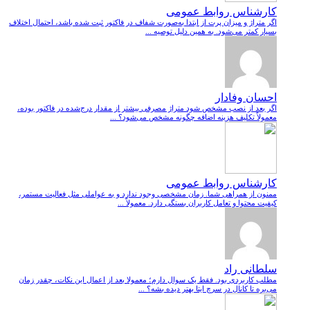
کارشناس روابط عمومی
اگر متراژ و میزان پرت از ابتدا به‌صورت شفاف در فاکتور ثبت شده باشد، احتمال اختلاف
بسیار کمتر می‌شود. به همین دلیل توصیه ...
احسان وفادار
اگر بعد از نصب مشخص شود متراژ مصرفی بیشتر از مقدار درج‌شده در فاکتور بوده،
معمولاً تکلیف هزینه اضافه چگونه مشخص می‌شود؟ ...
کارشناس روابط عمومی
ممنون از همراهی شما. زمان مشخصی وجود ندارد و به عواملی مثل فعالیت مستمر،
کیفیت محتوا و تعامل کاربران بستگی دارد. معمولاً ...
سلطانی راد
مطلب کاربردی بود. فقط یک سوال دارم؛ معمولا بعد از اعمال این نکات، چقدر زمان
می‌بره تا کانال در سرچ ایتا بهتر دیده بشه؟ ...