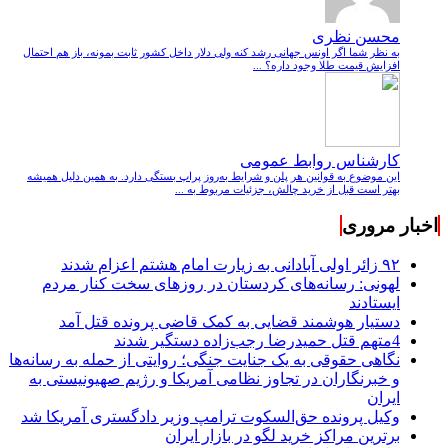
محسن نظری
به نظر شما اگر اونس جهانی رشد کنه ولی دلار داخل کشور ثابت بمونه، باز هم احتمال
افزایش قیمت طلا وجود داره؟ ...
کارشناس روابط عمومی
این موضوع به قوانین هر پلن و شرایط به‌روز پراپ بستگی دارد. به همین دلیل همیشه
بهتر است قبل از خرید چالش، جزئیات مربوط به ...
اخبار مروری
۹۲ زائر اولی آبادانی به زیارت امام هشتم اعزام شدند
لهونی: رسانه‌های کردستان در روزهای سخت کنار مردم
ایستادند
دستیار هوشمند قضایی به کمک قاضی پرونده قتل آمد
4متهم قتل حمیدرضا رجب‌زاده دستگیر شدند
نگاهی حقوقی به یک جنایت جنگی؛ روایتی از حمله به رسانه‌ها
و خبرنگاران در تجاوز نظامی آمریکا و رژیم صهیونیستی به
ایران
وکیل پرونده حق‌السکوت ترامپ وزیر دادگستری آمریکا شد
برترین مراکز خرید لگو در بازار ایران