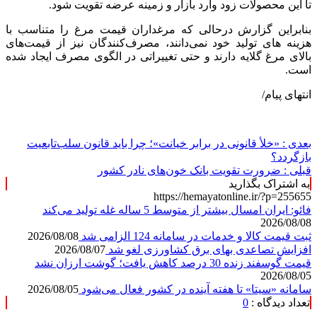
تا این محصولات زود وارد بازار و زمینه عرضه تقویت شود.
بنابراین گزارش درحالی که مرغداران قیمت مرغ را متناسب با
هزینه های تولید خود نمی‌دانند، مصرف‌کنندگان نیز از قیمت‌های
بالای مرغ گلایه دارند و حتی تغییراتی در الگوی مصرف ایجاد شده
است.
انتهای پیام/
بعدی :
«خلأ قانونی در برابر خیانت»؛ چرا باید قانون سلب‌تابعیت
بازگردد؟
قبلی :
ضرورت تقویت بانک خون‌های نادر کشور
به اشتراک بگذارید
https://hemayatonline.ir/?p=255655
فائو: ایران امسال بیشتر از متوسط 5 ساله غله تولید می‌کند
2026/08/08
ثبت قیمت کالا و خدمات در سامانه 124 الزامی شد
2026/08/08
افزایش تصاعدی بهای برق کشاورزی لغو شد
2026/08/07
قیمت گوسفند زنده 30 درصد کاهش یافت؛ گوشت ارزان نشد
2026/08/05
سامانه «سیتا» تا هفته آینده در کشور فعال می‌شود
2026/08/05
تعداد دیدگاه :
0