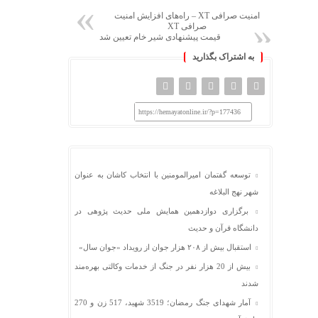
امنیت صرافی XT – راه‌های افزایش امنیت
صرافی XT
قیمت پیشنهادی شیر خام تعیین شد
به اشتراک بگذارید
https://hemayatonline.ir/?p=177436
توسعه گفتمان امیرالمومنین با انتخاب کاشان به عنوان
شهر نهج البلاغه
برگزاری دوازدهمین همایش ملی حدیث پژوهی در
دانشگاه قرآن و حدیث
استقبال بیش از ۲۰۸ هزار جوان از رویداد «جوان سال»
بیش از 20 هزار نفر در جنگ از خدمات وکالتی بهره‌مند
شدند
آمار شهدای جنگ رمضان؛ 3519 شهید، 517 زن و 270