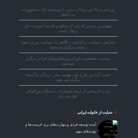
پیرایش و پالایش روایات دینی، با نویسنده کتاب مشهورات
بی اعتبار
مهم‌ترین درسی که باید از منطق و فلسفه آموخت، فن
برهان است
همایش «سیاست و کرامت» نگاهی به سیاست ورزی شهید
رئیسی برگزار می‌شود
نشست تخصصی داوران و پیشکسوتان قرآنی برگزار
می‌شود
جلسه گزارش طرح ملی نهضت ملی «زندگی با آیه‌ها»
برگزار می شود
بازدید لاریجانی از غرفه انتشارات دانشگاه بین‌المللی
اهل‌بیت (ع)
حمایت از خانواده ایرانی
آینده توسعه فردی و مهارت‌های نرم: فرصت‌ها و
تهدیدهای مهم