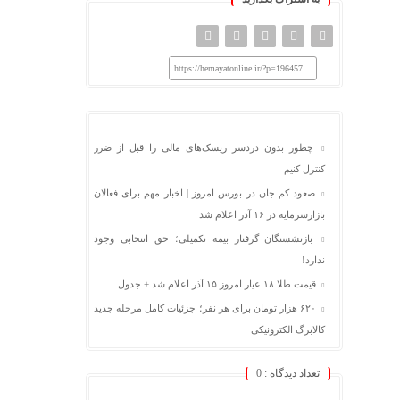
https://hemayatonline.ir/?p=196457
چطور بدون دردسر ریسک‌های مالی را قبل از ضرر
کنترل کنیم
صعود کم جان در بورس امروز | اخبار مهم برای فعالان
بازارسرمایه در ۱۶ آذر اعلام شد
بازنشستگان گرفتار بیمه تکمیلی؛ حق انتخابی وجود
ندارد!
قیمت طلا ۱۸ عیار امروز ۱۵ آذر اعلام شد + جدول
۶۲۰ هزار تومان برای هر نفر؛ جزئیات کامل مرحله جدید
کالابرگ الکترونیکی
تعداد دیدگاه :
0