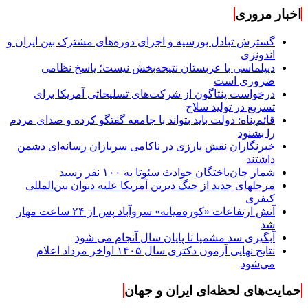
اخبار مروری
گسترش تبادل بورسیه و اجرای دوره‌های مشترک بین ایران و
اندونزی
دیپلماسی با عربستان نتیجه‌بخش نیست؛ پاسخ نظامی
ضروری است
درخواست پنتاگون از شرکت‌های تسلیحاتی آمریکا برای
تسریع در تولید سلاح
قائم‌پناه: دولت باید بتواند با جامعه گفتگو کرده و صدای مردم
را بشنود
خبرنگاران نقش بارزی در ناکامی سربازان رسانه‌ای دشمن
داشتند
شمار جان‌باختگان حوادث سئوتا به ۱۰۰ نفر رسید
مرحله‎ای جدید از جنگ دیرین آمریکا علیه دیوان بین‌المللی
کیفری
آتش ارتفاعات «کوره‌میانه» سروآباد پس از ۲۴ ساعت مهار
شد
آبگیری سد مشمپا تا پایان سال آنجام می شود
نتایج نهایی آزمون دکتری سال ۱۴۰۵ اواخر مرداد اعلام
می‌شود
حمایت‌های لحظه‌ای ایران و جهان