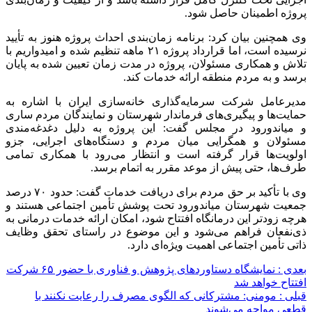
پروژه اطمینان حاصل شود.
وی همچنین بیان کرد: برنامه زمان‌بندی احداث پروژه هنوز به تأیید
نرسیده است، اما قرارداد پروژه ۲۱ ماهه تنظیم شده و امیدواریم با
تلاش و همکاری مسئولان، پروژه در مدت زمان تعیین شده به پایان
برسد و به مردم منطقه ارائه خدمات کند.
مدیرعامل شرکت سرمایه‌گذاری خانه‌سازی ایران با اشاره به
حمایت‌ها و پیگیری‌های فرماندار شهرستان و نمایندگان مردم ساری
و
میاندورود
در مجلس گفت: این پروژه به دلیل
دغدغه‌مندی
مسئولان و همگرایی میان مردم و دستگاه‌های اجرایی،
جزو
اولویت‌ها قرار گرفته است و انتظار می‌رود با همکاری تمامی
طرف‌ها، حتی پیش از موعد مقرر به اتمام برسد.
وی با تأکید بر حق مردم برای دریافت خدمات گفت: حدود ۷۰ درصد
جمعیت شهرستان
میاندورود
تحت پوشش تأمین اجتماعی هستند و
هرچه زودتر این درمانگاه افتتاح شود، امکان ارائه خدمات درمانی به
ذی‌نفعان فراهم می‌شود و این موضوع در راستای تحقق وظایف
ذاتی تأمین اجتماعی اهمیت ویژه‌ای دارد.
بعدی :
نمایشگاه دستاوردهای پژوهش و فناوری با حضور ۶۵ شرکت
افتتاح خواهد شد
قبلی :
مومنی: مشترکانی که الگوی مصرف را رعایت نکنند با
قطعی مواجه می‌شوند