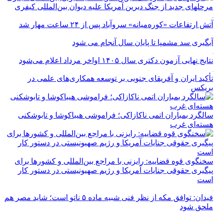
مرحله‎ای جدید از جنگ دیرین آمریکا علیه دیوان بین‌المللی کیفری
آتش ارتفاعات «کوره‌میانه» سروآباد پس از ۲۴ ساعت مهار شد
آبگیری سد مشمپا تا پایان سال آنجام می شود
نتایج نهایی آزمون دکتری سال ۱۴۰۵ اواخر مرداد اعلام می‌شود
تأکید ایران و آفریقای جنوبی بر توسعه همکاری‌های علمی در
بریکس
سالگرد بمباران اتمی ناکازاکی؛ فراموشی هیباکوشا و تابوشکنی
هسته‌ای غرب
سخنگوی قوه قضاییه: رایزنی‌ با مراجع بین‌المللی و کشور‌ها برای
پیگیری حقوقی جنایات آمریکا و رژیم صهیونیستی در دستور کار
است
فیدان: توافق مکه از نظر فنی شبیه ماده ۵ ناتو است؛ شاید مصر هم
ملحق شود