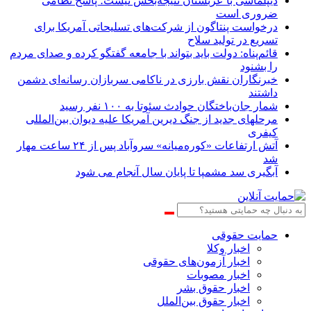
دیپلماسی با عربستان نتیجه‌بخش نیست؛ پاسخ نظامی
ضروری است
درخواست پنتاگون از شرکت‌های تسلیحاتی آمریکا برای
تسریع در تولید سلاح
قائم‌پناه: دولت باید بتواند با جامعه گفتگو کرده و صدای مردم
را بشنود
خبرنگاران نقش بارزی در ناکامی سربازان رسانه‌ای دشمن
داشتند
شمار جان‌باختگان حوادث سئوتا به ۱۰۰ نفر رسید
مرحله‎ای جدید از جنگ دیرین آمریکا علیه دیوان بین‌المللی
کیفری
آتش ارتفاعات «کوره‌میانه» سروآباد پس از ۲۴ ساعت مهار
شد
آبگیری سد مشمپا تا پایان سال آنجام می شود
حمایت حقوقی
اخبار وکلا
اخبار آزمون‌های حقوقی
اخبار مصوبات
اخبار حقوق بشر
اخبار حقوق بین‌الملل