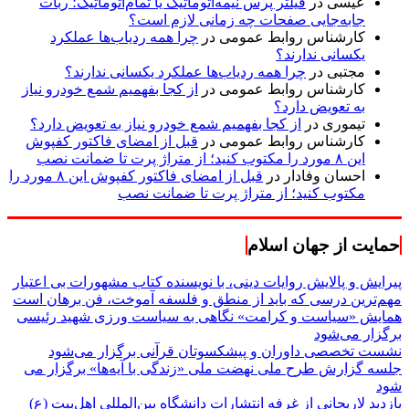
عیسی
در
فیلتر پرس نیمه‌اتوماتیک یا تمام‌اتوماتیک؛ ربات
جابه‌جایی صفحات چه زمانی لازم است؟
کارشناس روابط عمومی
در
چرا همه ردیاب‌ها عملکرد
یکسانی ندارند؟
مجتبی
در
چرا همه ردیاب‌ها عملکرد یکسانی ندارند؟
کارشناس روابط عمومی
در
از کجا بفهمیم شمع خودرو نیاز
به تعویض دارد؟
تیموری
در
از کجا بفهمیم شمع خودرو نیاز به تعویض دارد؟
کارشناس روابط عمومی
در
قبل از امضای فاکتور کفپوش
این ۸ مورد را مکتوب کنید؛ از متراژ پرت تا ضمانت نصب
احسان وفادار
در
قبل از امضای فاکتور کفپوش این ۸ مورد را
مکتوب کنید؛ از متراژ پرت تا ضمانت نصب
حمایت از جهان اسلام
پیرایش و پالایش روایات دینی، با نویسنده کتاب مشهورات بی اعتبار
مهم‌ترین درسی که باید از منطق و فلسفه آموخت، فن برهان است
همایش «سیاست و کرامت» نگاهی به سیاست ورزی شهید رئیسی
برگزار می‌شود
نشست تخصصی داوران و پیشکسوتان قرآنی برگزار می‌شود
جلسه گزارش طرح ملی نهضت ملی «زندگی با آیه‌ها» برگزار می
شود
بازدید لاریجانی از غرفه انتشارات دانشگاه بین‌المللی اهل‌بیت (ع)