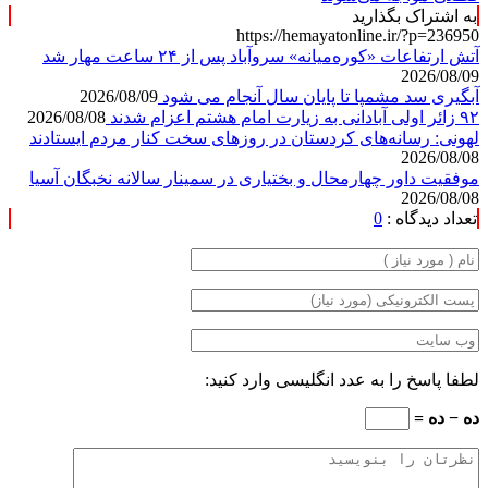
به اشتراک بگذارید
https://hemayatonline.ir/?p=236950
آتش ارتفاعات «کوره‌میانه» سروآباد پس از ۲۴ ساعت مهار شد
2026/08/09
آبگیری سد مشمپا تا پایان سال آنجام می شود
2026/08/09
۹۲ زائر اولی آبادانی به زیارت امام هشتم اعزام شدند
2026/08/08
لهونی: رسانه‌های کردستان در روزهای سخت کنار مردم ایستادند
2026/08/08
موفقیت داور چهارمحال و بختیاری در سمینار سالانه نخبگان آسیا
2026/08/08
تعداد دیدگاه :
0
لطفا پاسخ را به عدد انگلیسی وارد کنید:
ده − ده =