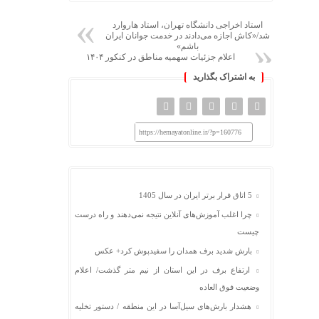
استاد اخراجی دانشگاه تهران، استاد هاروارد
شد/«کاش اجازه می‌دادند در خدمت جوانان ایران
باشم»
اعلام جزئیات سهمیه مناطق در کنکور ۱۴۰۴
به اشتراک بگذارید
https://hemayatonline.ir/?p=160776
5 اتاق فرار برتر ایران در سال 1405
چرا اغلب آموزش‌های آنلاین نتیجه نمی‌دهند و راه درست
چیست
بارش شدید برف همدان را سفیدپوش کرد+ عکس
ارتفاع برف در این استان از نیم متر گذشت/ اعلام
وضعیت فوق العاده
هشدار بارش‌های سیل‌آسا در این منطقه / دستور تخلیه