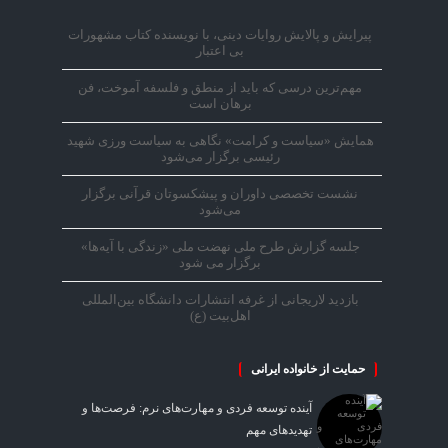
پیرایش و پالایش روایات دینی، با نویسنده کتاب مشهورات
بی اعتبار
مهم‌ترین درسی که باید از منطق و فلسفه آموخت، فن
برهان است
همایش «سیاست و کرامت» نگاهی به سیاست ورزی شهید
رئیسی برگزار می‌شود
نشست تخصصی داوران و پیشکسوتان قرآنی برگزار
می‌شود
جلسه گزارش طرح ملی نهضت ملی «زندگی با آیه‌ها»
برگزار می شود
بازدید لاریجانی از غرفه انتشارات دانشگاه بین‌المللی
اهل‌بیت (ع)
حمایت از خانواده ایرانی
آینده توسعه فردی و مهارت‌های نرم: فرصت‌ها و
تهدیدهای مهم