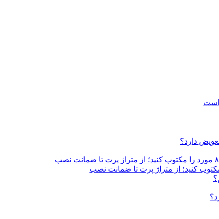
 است
تعویض دارد؟
؟
د؟