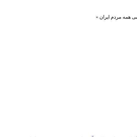
م ایران »