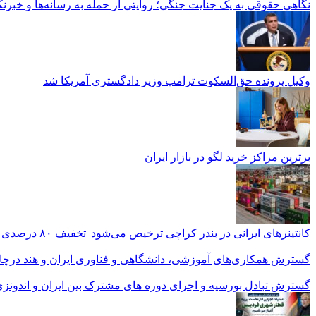
نگاهی حقوقی به یک جنایت جنگی؛ روایتی از حمله به رسانه‌ها و خبرنگ
وکیل پرونده حق‌السکوت ترامپ وزیر دادگستری آمریکا شد
برترین مراکز خرید لگو در بازار ایران
کانتینرهای ایرانی در بندر کراچی ترخیص می‌شود| تخفیف ۸۰ درصدی برای هزینه‌های انبارداری
گسترش همکاری‌های آموزشی، دانشگاهی و فناوری ایران و هند درچ
گسترش تبادل بورسیه و اجرای دوره های مشترک بین ایران و اندونز