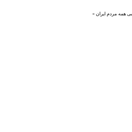
م ایران »