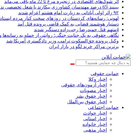
اثر شوک‌های اقتصادی در زنجیره مرغ تا 22 ماه باقی می‌ماند
ببینید |65 درصد مهندسان کشاورزی بیکارند یا شغل تخصصی ندارند
۹۲ زائر اولی آبادانی به زیارت امام هشتم اعزام شدند
لهونی: رسانه‌های کردستان در روزهای سخت کنار مردم ایستادن
دستیار هوشمند قضایی به کمک قاضی پرونده قتل آمد
4متهم قتل حمیدرضا رجب‌زاده دستگیر شدند
نگاهی حقوقی به یک جنایت جنگی؛ روایتی از حمله به رسانه‌ها و
وکیل پرونده حق‌السکوت ترامپ وزیر دادگستری آمریکا شد
برترین مراکز خرید لگو در بازار ایران
حمایت حقوقی
اخبار وکلا
اخبار آزمون‌های حقوقی
اخبار مصوبات
اخبار حقوق بشر
اخبار حقوق بین‌الملل
حمایت اجتماعی
اخبار حوادث
اخبار استانی
اخبار خانواده
اخبار مذهبی