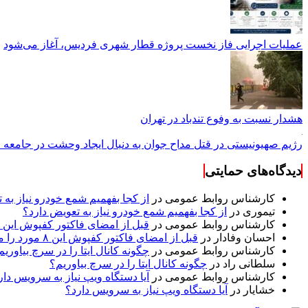
عملیات اجرایی فاز نخست پروژه قطار شهری فردیس، آغاز می‌شود
هشدار نسبت به وفوع تندباد در تهران
رژیم صهیونیستی در قتل مداح جوان به دنبال ایجاد وحشت در جامعه
دیدگاه‌های حمایتی
کارشناس روابط عمومی
در
از کجا بفهمیم شمع خودرو نیاز به 
تیموری
در
از کجا بفهمیم شمع خودرو نیاز به تعویض دارد؟
کارشناس روابط عمومی
در
قبل از امضای فاکتور کفپوش این ۸ مورد را مکتوب کنید؛ از متراژ پرت تا ضمانت نصب
احسان وفادار
در
قبل از امضای فاکتور کفپوش این ۸ مورد را مکتوب کنید؛ از متراژ پرت تا ضمانت نصب
کارشناس روابط عمومی
در
چگونه کانال ایتا را در سرچ بیاوریم
سلطانی راد
در
چگونه کانال ایتا را در سرچ بیاوریم؟
کارشناس روابط عمومی
در
آیا دستگاه ویپ نیاز به سرویس دار
خشایار
در
آیا دستگاه ویپ نیاز به سرویس دارد؟