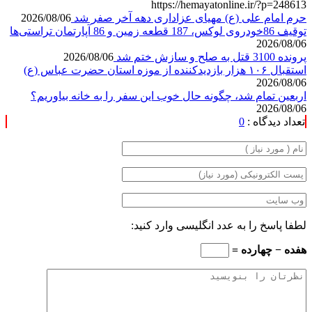
https://hemayatonline.ir/?p=248613
حرم امام علی (ع) مهیای عزاداری دهه آخر صفر شد
2026/08/06
توقیف 86خودروی لوکس، 187 قطعه زمین و 86 آپارتمان تراستی‌ها
2026/08/06
پرونده 3100 قتل به صلح و سازش ختم شد
2026/08/06
استقبال ۱۰۶ هزار بازدیدکننده از موزه استان حضرت عباس (ع)
2026/08/06
اربعین تمام شد، چگونه حال خوب این سفر را به خانه بیاوریم؟
2026/08/06
تعداد دیدگاه :
0
لطفا پاسخ را به عدد انگلیسی وارد کنید:
هفده − چهارده =