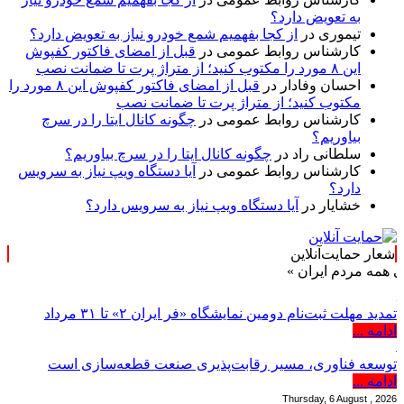
به تعویض دارد؟
تیموری
در
از کجا بفهمیم شمع خودرو نیاز به تعویض دارد؟
کارشناس روابط عمومی
در
قبل از امضای فاکتور کفپوش
این ۸ مورد را مکتوب کنید؛ از متراژ پرت تا ضمانت نصب
احسان وفادار
در
قبل از امضای فاکتور کفپوش این ۸ مورد را
مکتوب کنید؛ از متراژ پرت تا ضمانت نصب
کارشناس روابط عمومی
در
چگونه کانال ایتا را در سرچ
بیاوریم؟
سلطانی راد
در
چگونه کانال ایتا را در سرچ بیاوریم؟
کارشناس روابط عمومی
در
آیا دستگاه ویپ نیاز به سرویس
دارد؟
خشایار
در
آیا دستگاه ویپ نیاز به سرویس دارد؟
شعار حمایت‌آنلاین
دم ایران »
تمدید مهلت ثبت‌نام دومین نمایشگاه «فر ایران ۲» تا ۳۱ مرداد
ادامه ...
توسعه فناوری، مسیر رقابت‌پذیری صنعت قطعه‌سازی است
ادامه ...
Thursday, 6 August , 2026