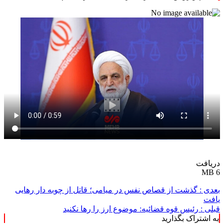
دریافت
6 MB
بعدی :
گذشت از قصاص نفس در میامی؛ قاتل از چوبه دار رهایی
یافت
قبلی :
رئیس قوه قضائیه: موضوع ارز را رها نکنید
به اشتراک بگذارید