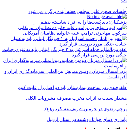
شد
جلسات صحن علنی مجلس هفته آینده برگزار می‌شود
پزشکیان: باید پُست‌ها را به افراد شایسته بدهیم
سرکوب مهاجرتی ترامپ علیه خانواده نظامیان آمریکایی
عفو بین‌الملل: حمله اسرائیل به ۲ خبرنگار لبنانی باید به‌عنوان جنایت
جنگی مورد بررسی قرار گیرد
یزد، امسال میزبان دومین همایش بین‌المللی سرمایه‌گذاری ایران و
آفریقاست
ظفرقندی: در ساخت بیمارستان باید دو اصل را رعایت کنیم
هشدار نسبت به اثرات مخرب مصرف مشروبات الکلی
پرچم رضوی در حرمین شریف عسکریین(ع)
پایداری دمای هوا تا دوشنبه در استان اردبیل