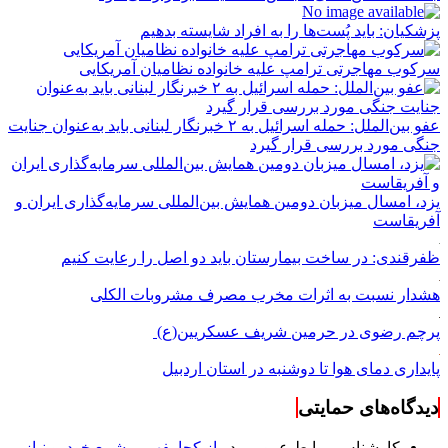
پزشکیان: باید پُست‌ها را به افراد شایسته بدهیم
سرکوب مهاجرتی ترامپ علیه خانواده نظامیان آمریکایی
عفو بین‌الملل: حمله اسرائیل به ۲ خبرنگار لبنانی باید به‌عنوان جنایت
جنگی مورد بررسی قرار گیرد
یزد، امسال میزبان دومین همایش بین‌المللی سرمایه‌گذاری ایران و
آفریقاست
ظفرقندی: در ساخت بیمارستان باید دو اصل را رعایت کنیم
هشدار نسبت به اثرات مخرب مصرف مشروبات الکلی
پرچم رضوی در حرمین شریف عسکریین(ع)
پایداری دمای هوا تا دوشنبه در استان اردبیل
دیدگاه‌های حمایتی
کارشناس روابط عمومی
در
از کجا بفهمیم شمع خودرو نیاز