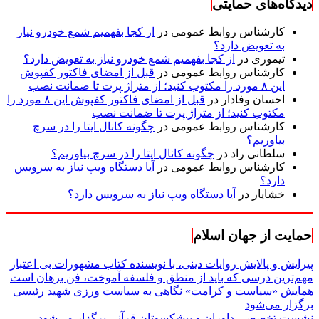
دیدگاه‌های حمایتی
کارشناس روابط عمومی
در
از کجا بفهمیم شمع خودرو نیاز
به تعویض دارد؟
تیموری
در
از کجا بفهمیم شمع خودرو نیاز به تعویض دارد؟
کارشناس روابط عمومی
در
قبل از امضای فاکتور کفپوش
این ۸ مورد را مکتوب کنید؛ از متراژ پرت تا ضمانت نصب
احسان وفادار
در
قبل از امضای فاکتور کفپوش این ۸ مورد را
مکتوب کنید؛ از متراژ پرت تا ضمانت نصب
کارشناس روابط عمومی
در
چگونه کانال ایتا را در سرچ
بیاوریم؟
سلطانی راد
در
چگونه کانال ایتا را در سرچ بیاوریم؟
کارشناس روابط عمومی
در
آیا دستگاه ویپ نیاز به سرویس
دارد؟
خشایار
در
آیا دستگاه ویپ نیاز به سرویس دارد؟
حمایت از جهان اسلام
پیرایش و پالایش روایات دینی، با نویسنده کتاب مشهورات بی اعتبار
مهم‌ترین درسی که باید از منطق و فلسفه آموخت، فن برهان است
همایش «سیاست و کرامت» نگاهی به سیاست ورزی شهید رئیسی
برگزار می‌شود
نشست تخصصی داوران و پیشکسوتان قرآنی برگزار می‌شود