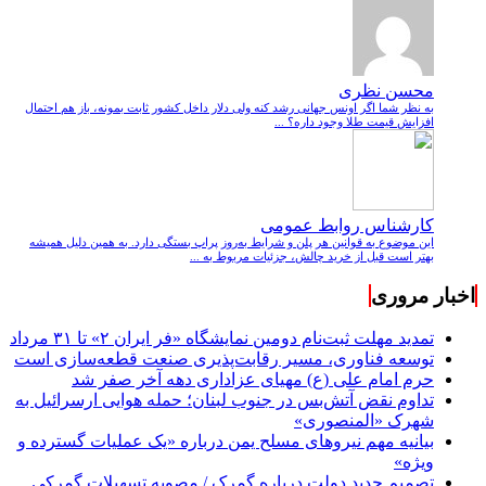
محسن نظری
به نظر شما اگر اونس جهانی رشد کنه ولی دلار داخل کشور ثابت بمونه، باز هم احتمال
افزایش قیمت طلا وجود داره؟ ...
کارشناس روابط عمومی
این موضوع به قوانین هر پلن و شرایط به‌روز پراپ بستگی دارد. به همین دلیل همیشه
بهتر است قبل از خرید چالش، جزئیات مربوط به ...
اخبار مروری
تمدید مهلت ثبت‌نام دومین نمایشگاه «فر ایران ۲» تا ۳۱ مرداد
توسعه فناوری، مسیر رقابت‌پذیری صنعت قطعه‌سازی است
حرم امام علی (ع) مهیای عزاداری دهه آخر صفر شد
تداوم نقض آتش‌بس در جنوب لبنان؛ حمله هوایی ارسرائیل به
شهرک «المنصوری»
بیانیه مهم نیروهای مسلح یمن درباره «یک عملیات گسترده و
ویژه»
تصمیم جدید دولت درباره گمرک / مصوبه تسهیلات گمرکی