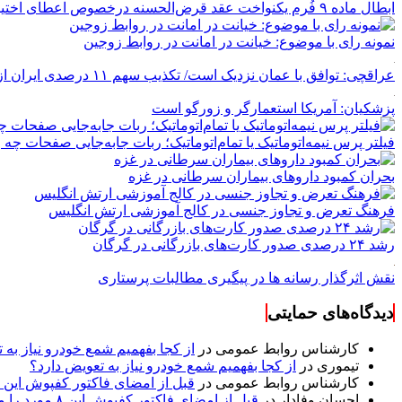
ابطال ماده ۹ فُرم یکنواخت عقد قرض‌الحسنه درخصوص اعطای اختیار به بانک عامل جهت رجوع به کلّیه حساب‌های مشتری و ضامنین و نیز برداشت هرگونه مطالبات از اموال آنها
نمونه رای با موضوع: خیانت در امانت در روابط زوجین
عراقچی: توافق با عمان نزدیک است/ تکذیب سهم ۱۱ درصدی ایران از خزر
پزشکیان: آمریکا استعمارگر و زورگو است
فیلتر پرس نیمه‌اتوماتیک یا تمام‌اتوماتیک؛ ربات جابه‌جایی صفحات چه
بحران کمبود دارو‌های بیماران سرطانی در غزه
فرهنگ تعرض و تجاوز جنسی در کالج آموزشی ارتش انگلیس
رشد ۲۴ درصدی صدور کارت‌های بازرگانی در گرگان
نقش اثرگذار رسانه ها در پیگیری مطالبات پرستاری
دیدگاه‌های حمایتی
کارشناس روابط عمومی
در
از کجا بفهمیم شمع خودرو نیاز به 
تیموری
در
از کجا بفهمیم شمع خودرو نیاز به تعویض دارد؟
کارشناس روابط عمومی
در
قبل از امضای فاکتور کفپوش این ۸ مورد را مکتوب کنید؛ از متراژ پرت تا ضمانت نصب
احسان وفادار
در
قبل از امضای فاکتور کفپوش این ۸ مورد را مکتوب کنید؛ از متراژ پرت تا ضمانت نصب