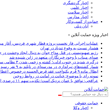
اخبار گردشگری
اخبار علمی
اخبار سلامت
اخبار مدارس
حمایت از کسب‌وکار
آبان دیلی
اخبار ویژه حمایت آنلاین »
عملیات اجرایی فاز نخست پروژه قطار شهری فردیس، آغاز می
هشدار نسبت به وفوع تندباد در تهران
رژیم صهیونیستی در قتل مداح جوان به دنبال ایجاد وحشت در 
صدای میناب با وجود خبرنگاران متعهد در ژاپن شنیده شد
درگیری شدید در جنوب ادلب؛ کشته و زخمی شدن ۳ نظامی سوری در دیرالزور
شمار کشته‌های تیراندازی در مدرسه‌ای در تایلند به ۹ نفر رسید
ابطال ماده ۹ فُرم یکنواخت عقد قرض‌الحسنه درخصوص اعطای اختیار به بانک عامل جهت رجوع به کلّیه حساب‌های مشتری و ضامنین و نیز برداشت هرگونه مطالبات از اموال آنها
نمونه رای با موضوع: خیانت در امانت در روابط زوجین
عراقچی: توافق با عمان نزدیک است/ تکذیب سهم ۱۱ درصدی ایران از خزر
حمایت حقوقی
اخبار وکلا