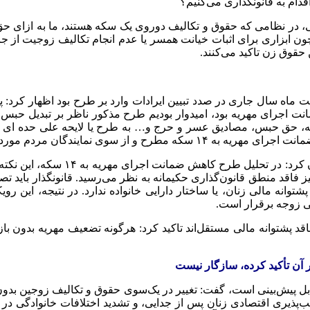
دام به قانونگذاری می‌کنیم؟
 در نظامی که حقوق و تکالیف دوروی یک سکه هستند، ما به ازای حق
ون ابزاری برای اثبات خیانت همسر یا عدم انجام تکالیف
زوجیت
از ج
 حقوق زن تاکید می‌کنند.
شت ماه
سال جاری
اجرای مهریه بود، امیدوار بودیم طرح مذکور ناظر بر تبدیل حبس 
یه، حق حبس، مصادیق
عسر
و حرج و… به طرح یا
لایحه
علی
حده
ای
س
ایندگان مردم مورد تصویب قرار گرفت.
انت اجرای مهریه به ۱۴ سکه، این نکته نیازمند تبیین است که این تصمیم
اقد زیرساخت نظری است. همان‌گونه که رقم ۱۱۰ سکه نیز فاقد منطق قانون‌گذاری حکیمانه به نظر 
ف پشتوانه مالی زنان، یا ساختار دارایی خانواده ندارد. در نتیجه، این 
 زوجه برقرار است.
ن فاقد پشتوانه مالی مستقل‌اند تاکید کرد: هرگونه تضعیف مهریه بدون
آن تأکید کرده، سازگار نیست
بل پیش‌بینی
است، گفت: تغییر در
یک‌سوی
حقوق و تکالیف زوجین بدون 
‌پذیری اقتصادی زنان پس از جدایی، و تشدید اختلافات خانوادگی در م