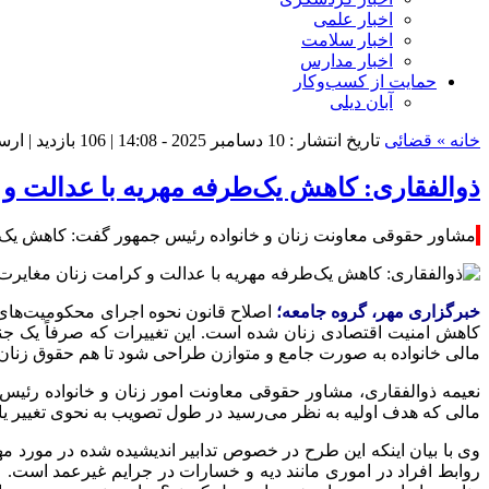
اخبار علمی
اخبار سلامت
اخبار مدارس
حمایت از کسب‌وکار
آبان دیلی
خانه »
قضائی
تاریخ انتشار : 10 دسامبر 2025 - 14:08 |
106 بازدید
| ارس
ذوالفقاری: کاهش یک‌طرفه مهریه با عدالت و 
مشاور حقوقی معاونت زنان و خانواده رئیس جمهور گفت: کاهش یک‌طر
خبرگزاری مهر، گروه جامعه؛
اصلاح قانون نحوه اجرای محکومیت‌های
کاهش امنیت اقتصادی زنان شده است. این تغییرات که صرفاً یک جنب
مالی خانواده به صورت جامع و متوازن طراحی شود تا هم حقوق زنان و
نعیمه ذوالفقاری، مشاور حقوقی معاونت امور زنان و خانواده رئیس‌ج
مالی که هدف اولیه به نظر می‌رسید در
طول
تصویب به نحوی تغییر یا
وی با بیان اینکه این طرح
در خصوص
تدابیر اندیشیده شده در مورد مه
روابط افراد در اموری مانند
دیه
و خسارات در جرایم غیرعمد است.
ع