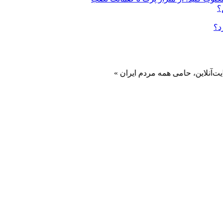
؟
د؟
 حامی همه مردم ایران »