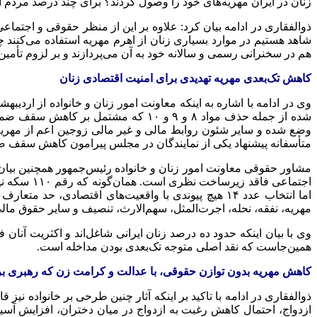
زنان در ایران مهریه‌های خود را وصول کردند؟ برای چند درصد مردم اق
ذوالفقاری در ادامه بیان کرد:
علاوه بر این
از منظر حقوقی و اجتماعی،
شاهد هستیم در موارد بسیاری زنان از اهرم مهریه استفاده می‌کنند چ
هم در سخنرانی رسمی و سالانه خود به آن می‌پردازند و بر لزوم تأمین
کاهش تک‌بعدی مهریه تهدیدی برای امنیت اقتصادی زنان
وی در ادامه با اشاره به اینکه معاونت امور زنان و خانواده از اردیبه
شده از جمله حذف مواد ۸ و ۹ و ۱۰ که
مشتمل بر
کاهش سقف ضمانت 
وضع شده و سایر شئون روابط مالی و غیر مالی زوجین اعم از مهر
متأسفانه پیشنهاد یکی از نمایندگان در مجلس پیرامون کاهش سقف ضمانت اجرای مهریه به ۱۴ سکه مطرح و از سوی نم
مشاور حقوقی معاونت امور زنان و خانواده رئیس‌جمهور همچنین بیان کرد: در تحلیل طرح کاهش ضم
اجتماعی ف
اما
انتخاب
عدد ۱۴ هیچ پیوندی با واقعیت‌های اقتصادی، حد متعار
مهریه، نفقه،
نحله
، اجرت‌المثل، سهم‌الارث،
تنصیف
و سایر حقوق مالی
وی با بیان اینکه حدود ده درصد زنان ایرانی شاغل‌اند و اکثریت آنا
همین‌جاست که
نقد
اصلی متوجه تک‌بعدی بودن مداخله است.
کاهش
مهریه
بدون توازن حقوقی، با عدالت و کرامت زن که رهبری بر 
ذوالفقاری در ادامه با تاکید بر اینکه آثار چنین طرحی بر خانواده نیز
قا
ازدواج، احتمال کاهش رغبت به ازدواج در میان دختران، افزایش آسیب