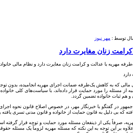
ال توسط :
مهر نیوز
کرامت زنان مغایرت دارد
فه مهریه با عدالت و کرامت زنان مغایرت دارد و نظام مالی خانواده
 مالی که به کاهش یک‌طرفه ضمانت اجرای مهریه انجامیده، بدون
توج
ه از مسئله را مورد
حمایت
قرار داده‌اند، با سیاست‌های کلی خانوا
 هم ثبات خانواده تضمین گردد.
مهور در گفتگو با خبرنگار مهر،
در خصوص
اصلاح قانون نحوه اجرای
فته که بی دلیل به قانون
حمایت
از خانواده و قانون مدنی
تسری
یافته 
ریه، صرفاً یکی از
ذینفعان
مسئله مورد
حمایت
و توجه قرار گرفته اس
لاوه بر این
توجه به این نکته که مسئله مهریه لزوماً یک مسئله حقو