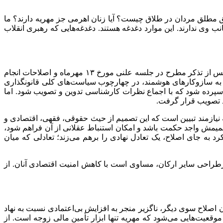
 مطلق مردان در طلاق چیست؟ آیا زنان اهرمی جز مهریه دارند؟ ما
انب
وی ندارند. این موارد دغدغه هستند. دغدغه‌هایی که رهبری انقلاب
در صدد تبیین ایرادات وارد بر طرح بود اظهار کرد: پس از تذکر مطرح در جلسه علنی مورخ ۱۳ مهرماه و اصلاحات انجام
به سازوکارهای هوشمند، در چهارچوب سیاست‌های کلی قانونگذاری
پرده شود که با اجماع نظرات کارشناسی تدوین و تصویب شود. اما
از حیث
حقوقی، فقهی، اقتصادی و
می‌رسید. قانونگذار باید تصمیمش واجد حکمت باشد و امکان استنباط عقلانی از آن فراهم شود،
رویکرد به جای اصلاح، یک تعادل نهادی را برهم می‌زند؛ تعادلی که میان
 بازطراحی سایر ارکان، مساوی است با کاهش امنیت اقتصادی آنان. از
اصلاح سوی دیگر، ناگزیر منجر به افزایش بی‌اعتمادی نسبت به نهاد
وقعیت‌هایی می‌شود که مهریه تنها ابزار تأمین مالی
زوجه
است. از