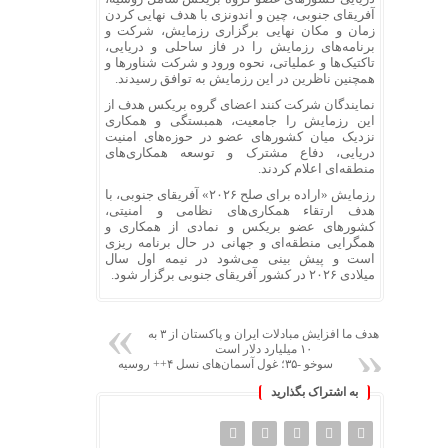
آفریقای جنوبی، چین و اندونزی با هدف نهایی کردن
زمان و مکان نهایی برگزاری رزمایش، شرکت و
برنامه‌های رزمایش را در فاز ساحلی و دریایی،
تاکتیک‌ها و عملیاتی، نحوه ورود و شرکت شناورها و
همچنین ناظرین در این رزمایش به توافق رسیدند.
نمایندگان شرکت کنند اعضای گروه
بریکس
هدف از
این رزمایش را جامعیت، همبستگی و همکاری
نزدیک میان کشورهای عضو در حوزه‌های امنیت
دریایی، دفاع مشترک و
توسعه
همکاری‌های
منطقه‌ای اعلام کردند.
رزمایش «اراده برای صلح ۲۰۲۶» آفریقای جنوبی، با
هدف
ارتقاء
همکاری‌های نظامی و امنیتی،
کشورهای عضو
بریکس
و نمادی از همکاری و
همگرایی منطقه‌ای و جهانی در حال برنامه
ریزی
است و پیش بینی می‌شود در نیمه
اول
سال
میلادی
۲۰۲۶
در کشور آفریقای جنوبی برگزار شود.
هدف ما افزایش مبادلات ایران و پاکستان از ۳ به
۱۰ میلیارد دلار است
سوخو -۳۵؛ غول آسمان‌های نسل ۴++ روسیه
به اشتراک بگذارید