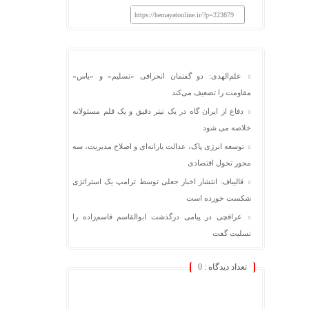
https://hemayatonline.ir/?p=223879
علم‌الهدی: دو گفتمان انحرافی «تسلیم» و «یاس»
مقاومت را تضعیف می‌کند
دفاع از ایران گاه در یک تیتر دقیق و یک قلم مسئولانه
خلاصه می شود
توسعه انرژی پاک، عدالت یارانه‌ای و اصلاح مدیریت، سه
محور تحول اقتصادی
قالیباف: انتشار اخبار جعلی توسط ترامپ یک استراتژی
شکست خورده است
عراقچی در پیامی درگذشت ابوالقاسم قاسم‌زاده را
تسلیت گفت
تعداد دیدگاه :
0