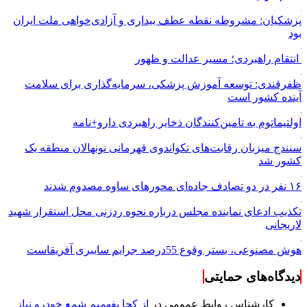
پزشکیان: مشروطه نقطه عطف بیداری و آزادی‌خواهی ملت ایران
بود
انتقام راهبردی؛ مسیر عدالت و ظهور
ظفرقندی: توسعه آموزش پزشکی، سرمایه‌گذاری برای سلامت
آینده کشور است
اولتیماتوم به تامین‌کنندگان ذخایر راهبردی دارو+نامه
سنندج میزبان رقابت‌های تکواندوی قهرمانی نونهالان منطقه یک
کشور شد
۱۶ نفر در دو تصادف جاده‌ای محورهای ساوه مصدوم شدند
تکذیب ادعای نماینده مجلس درباره نحوه ردزنی محل استقرار شهید
لاریجانی
هوش مصنوعی، بستر وقوع 55درصد جرایم سایبری آفریقاست
دیدگاه‌های حمایتی
کارشناس روابط عمومی
در
از کجا بفهمیم شمع خودرو نیاز