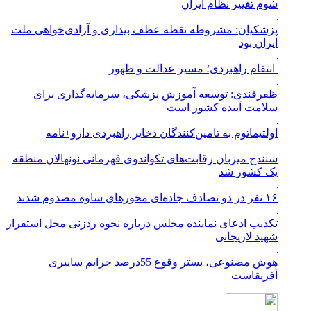
شوم تغییر نظام ایران
پزشکیان: مشروطه نقطه عطف بیداری و آزادی‌خواهی ملت
ایران بود
انتقام راهبردی؛ مسیر عدالت و ظهور
ظفرقندی: توسعه آموزش پزشکی، سرمایه‌گذاری برای
سلامت آینده کشور است
اولتیماتوم به تامین‌کنندگان ذخایر راهبردی دارو+نامه
سنندج میزبان رقابت‌های تکواندوی قهرمانی نونهالان منطقه
یک کشور شد
۱۶ نفر در دو تصادف جاده‌ای محورهای ساوه مصدوم شدند
تکذیب ادعای نماینده مجلس درباره نحوه ردزنی محل استقرار
شهید لاریجانی
هوش مصنوعی، بستر وقوع 55درصد جرایم سایبری
آفریقاست