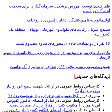
ظفرقندی: توسعه آموزش پزشکی، سرمایه‌گذاری برای سلامت
آینده کشور است
اولتیماتوم به تامین‌کنندگان ذخایر راهبردی دارو+نامه
سنندج میزبان رقابت‌های تکواندوی قهرمانی نونهالان منطقه یک
کشور شد
۱۶ نفر در دو تصادف جاده‌ای محورهای ساوه مصدوم شدند
تکذیب ادعای نماینده مجلس درباره نحوه ردزنی محل استقرار شهید
لاریجانی
هوش مصنوعی، بستر وقوع 55درصد جرایم سایبری آفریقاست
دیدگاه‌های حمایتی
کارشناس روابط عمومی
در
از کجا بفهمیم شمع خودرو نیاز
به تعویض دارد؟
تیموری
در
از کجا بفهمیم شمع خودرو نیاز به تعویض دارد؟
کارشناس روابط عمومی
در
قبل از امضای فاکتور کفپوش
این ۸ مورد را مکتوب کنید؛ از متراژ پرت تا ضمانت نصب
احسان وفادار
در
قبل از امضای فاکتور کفپوش این ۸ مورد را