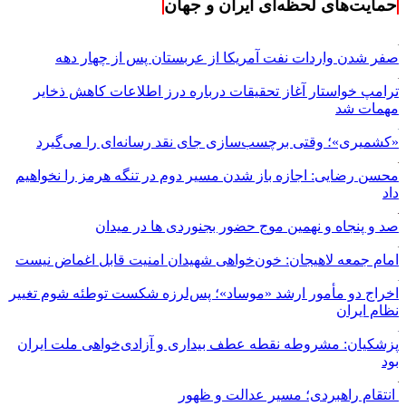
حمایت‌های لحظه‌ای ایران و جهان
صفر شدن واردات نفت آمریکا از عربستان پس از چهار دهه
ترامپ خواستار آغاز تحقیقات درباره درز اطلاعات کاهش ذخایر
مهمات شد
«کشمیری»؛ وقتی برچسب‌سازی جای نقد رسانه‌ای را می‌گیرد
محسن رضایی: اجازه باز شدن مسیر دوم در تنگه هرمز را نخواهیم
داد
صد و پنجاه و نهمین موج حضور بجنوردی ها در میدان
امام جمعه لاهیجان: خون‌خواهی شهیدان امنیت قابل اغماض نیست
اخراج دو مأمور ارشد «موساد»؛ پس‌لرزه شکست توطئه شوم تغییر
نظام ایران
پزشکیان: مشروطه نقطه عطف بیداری و آزادی‌خواهی ملت ایران
بود
انتقام راهبردی؛ مسیر عدالت و ظهور