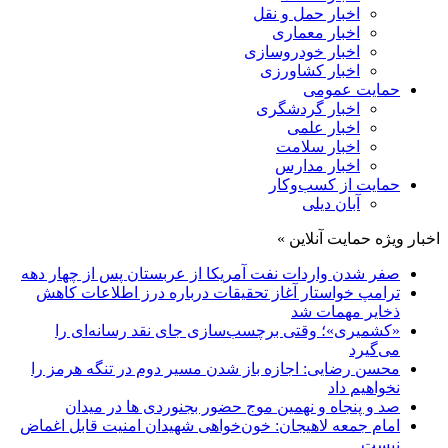
اخبار حمل و نقل
اخبار معماری
اخبار خودروسازی
اخبار کشاورزی
حمایت عمومی
اخبار گردشگری
اخبار علمی
اخبار سلامت
اخبار مدارس
حمایت از کسب‌وکار
آبان دیلی
اخبار ویژه حمایت آنلاین »
صفر شدن واردات نفت آمریکا از عربستان پس از چهار دهه
ترامپ خواستار آغاز تحقیقات درباره درز اطلاعات کاهش
ذخایر مهمات شد
«کشمیری»؛ وقتی برچسب‌سازی جای نقد رسانه‌ای را
می‌گیرد
محسن رضایی: اجازه باز شدن مسیر دوم در تنگه هرمز را
نخواهیم داد
صد و پنجاه و نهمین موج حضور بجنوردی ها در میدان
امام جمعه لاهیجان: خون‌خواهی شهیدان امنیت قابل اغماض
نیست