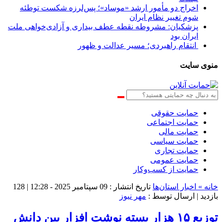
اخراج دو مأمور ارشد «موساد»؛ پس‌لرزه شکست توطئه
شوم تغییر نظام ایران
پزشکیان: مشروطه نقطه عطف بیداری و آزادی‌خواهی ملت
ایران بود
انتقام راهبردی؛ مسیر عدالت و ظهور
منوی سایت
حمایت حقوقی
حمایت اجتماعی
حمایت مالی
حمایت سیاسی
حمایت تجاری
حمایت عمومی
حمایت از کسب‌وکار
خانه »
اخبار استان‌ها
تاریخ انتشار : 09 سپتامبر 2025 - 12:28 |
128
بازدید
| ارسال توسط :
مهر نیوز
توزیع ۱۵ هزار بسته نوشت افزار بین دانش