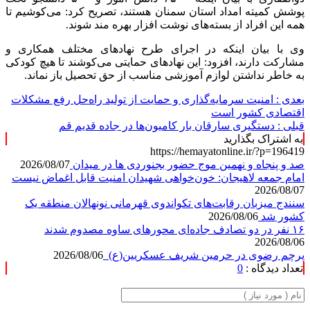
پوشش کمیته امداد استان سمنان هستند، تصریح کرد: می‌کوشیم تا
همه این افراد از بسته‌های نوشت افزار بهره مند شوند.
وی با بیان اینکه در اجرای طرح نهادهای مختلف همکاری و
مشارکت دارند، افزود: این نهادهای حمایتی می‌کوشند تا هیچ کودکی
به خاطر نداشتن لوازم آموزشی مناسب از حق تحصیل باز نماند.
بعدی :
امنیت سرمایه‌گذاری و حمایت از تولید راه‌حل رفع مشکلات
اقتصادی کشور است
قبلی :
دستگیری سارقان بار کامیون‌ها در جاده قدیم قم
به اشتراک بگذارید
https://hemayatonline.ir/?p=196419
صد و پنجاه و نهمین موج حضور بجنوردی ها در میدان
2026/08/07
امام جمعه لاهیجان: خون‌خواهی شهیدان امنیت قابل اغماض نیست
2026/08/07
سنندج میزبان رقابت‌های تکواندوی قهرمانی نونهالان منطقه یک
کشور شد
2026/08/06
۱۶ نفر در دو تصادف جاده‌ای محورهای ساوه مصدوم شدند
2026/08/06
پرچم رضوی در حرمین شریف عسکریین(ع)
2026/08/06
تعداد دیدگاه :
0