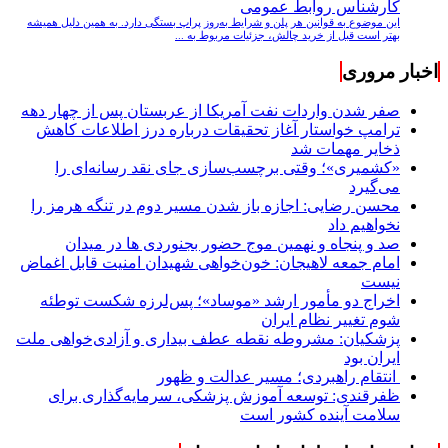
کارشناس روابط عمومی
این موضوع به قوانین هر پلن و شرایط به‌روز پراپ بستگی دارد. به همین دلیل همیشه
بهتر است قبل از خرید چالش، جزئیات مربوط به ...
اخبار مروری
صفر شدن واردات نفت آمریکا از عربستان پس از چهار دهه
ترامپ خواستار آغاز تحقیقات درباره درز اطلاعات کاهش
ذخایر مهمات شد
«کشمیری»؛ وقتی برچسب‌سازی جای نقد رسانه‌ای را
می‌گیرد
محسن رضایی: اجازه باز شدن مسیر دوم در تنگه هرمز را
نخواهیم داد
صد و پنجاه و نهمین موج حضور بجنوردی ها در میدان
امام جمعه لاهیجان: خون‌خواهی شهیدان امنیت قابل اغماض
نیست
اخراج دو مأمور ارشد «موساد»؛ پس‌لرزه شکست توطئه
شوم تغییر نظام ایران
پزشکیان: مشروطه نقطه عطف بیداری و آزادی‌خواهی ملت
ایران بود
انتقام راهبردی؛ مسیر عدالت و ظهور
ظفرقندی: توسعه آموزش پزشکی، سرمایه‌گذاری برای
سلامت آینده کشور است