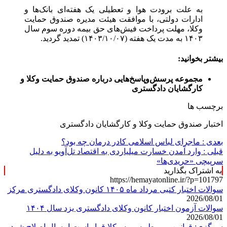
به علت برودت هوا و تعطیلی یک هفته‌ای بانک‌ها و
ادارات دولتی، با موافقت هیئت مدیره صندوق حمایت
وکلا، مهلت پرداخت فیش‌های حق بیمه دوره سوم سال
۱۴۰۳ به مدت یک هفته (۱۴۰۳/۱۰/۰۷) تمدید گردید.
بیشتر بخوانید:
مجموعه پرسش‌وپاسخ‌‌هایی درباره صندوق حمایت وکلا و
کارگشایان دادگستری
برچسب ها
اختبار صندوق حمایت وکلا و کارگشایان دادگستری
بعدی :
ماجرای لباس اسلامی کادر درمان چه بود؟
قبلی :
وارد آمدن خسارت میلیاردی به اقتصاد تل‌آویو به دلیل
سرپیچی «حریدی‌ها»
به اشتراک بگذارید
https://hemayatonline.ir/?p=101797
سوالات اختبار کتبی مرداد ماه ۱۴۰۵ کانون وکلای دادگستری مرکز
2026/08/01
سوالات آزمون اختبار کانون وکلای دادگستری یزد سال ۱۴۰۴
2026/08/01
سرگزی: قوانین مربوط به بیمه وکلا قرار است امسال اصلاح شود