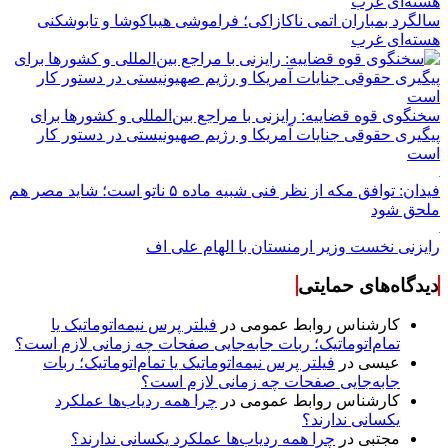
سالگرد بمباران اتمی ناکازاکی؛ فراموشی هیباکوشا و تابوشکنی
هسته‌ای غرب
سخنگوی قوه قضاییه: رایزنی‌ با مراجع بین‌المللی و کشور‌ها برای
پیگیری حقوقی جنایات آمریکا و رژیم صهیونیستی در دستور کار
است
فیدان: توافق مکه از نظر فنی شبیه ماده ۵ ناتو است؛ شاید مصر هم
ملحق شود
رایزنی نخست وزیر ارمنستان با الهام علی اف
دیدگاه‌های حمایتی
کارشناس روابط عمومی
در
فیلتر پرس نیمه‌اتوماتیک یا
تمام‌اتوماتیک؛ ربات جابه‌جایی صفحات چه زمانی لازم است؟
عیسی
در
فیلتر پرس نیمه‌اتوماتیک یا تمام‌اتوماتیک؛ ربات
جابه‌جایی صفحات چه زمانی لازم است؟
کارشناس روابط عمومی
در
چرا همه ردیاب‌ها عملکرد
یکسانی ندارند؟
مجتبی
در
چرا همه ردیاب‌ها عملکرد یکسانی ندارند؟