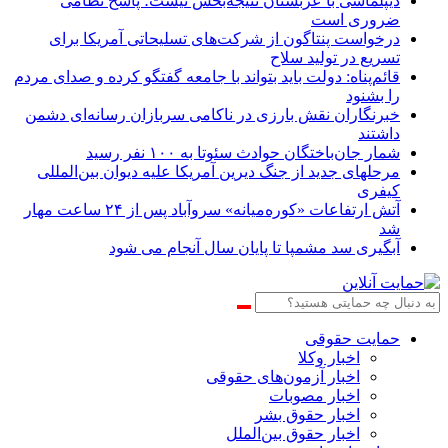
دیپلماسی با عربستان نتیجه‌بخش نیست؛ پاسخ نظامی
ضروری است
درخواست پنتاگون از شرکت‌های تسلیحاتی آمریکا برای
تسریع در تولید سلاح
قائم‌پناه: دولت باید بتواند با جامعه گفتگو کرده و صدای مردم
را بشنود
خبرنگاران نقش بارزی در ناکامی سربازان رسانه‌ای دشمن
داشتند
شمار جان‌باختگان حوادث سئوتا به ۱۰۰ نفر رسید
مرحله‎ای جدید از جنگ دیرین آمریکا علیه دیوان بین‌المللی
کیفری
آتش ارتفاعات «کوره‌میانه» سروآباد پس از ۲۴ ساعت مهار
شد
آبگیری سد مشمپا تا پایان سال آنجام می شود
حمایت حقوقی
اخبار وکلا
اخبار آزمون‌های حقوقی
اخبار مصوبات
اخبار حقوق بشر
اخبار حقوق بین‌الملل