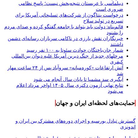
دیپلماسی با عربستان نتیجه‌بخش نیست؛ پاسخ نظامی
ضروری است
درخواست پنتاگون از شرکت‌های تسلیحاتی آمریکا برای
تسریع در تولید سلاح
قائم‌پناه: دولت باید بتواند با جامعه گفتگو کرده و صدای مردم
را بشنود
خبرنگاران نقش بارزی در ناکامی سربازان رسانه‌ای دشمن
داشتند
شمار جان‌باختگان حوادث سئوتا به ۱۰۰ نفر رسید
مرحله‎ای جدید از جنگ دیرین آمریکا علیه دیوان بین‌المللی
کیفری
آتش ارتفاعات «کوره‌میانه» سروآباد پس از ۲۴ ساعت مهار
شد
آبگیری سد مشمپا تا پایان سال آنجام می شود
نتایج نهایی آزمون دکتری سال ۱۴۰۵ اواخر مرداد اعلام
می‌شود
حمایت‌های لحظه‌ای ایران و جهان
گسترش تبادل بورسیه و اجرای دوره‌های مشترک بین ایران و
اندونزی