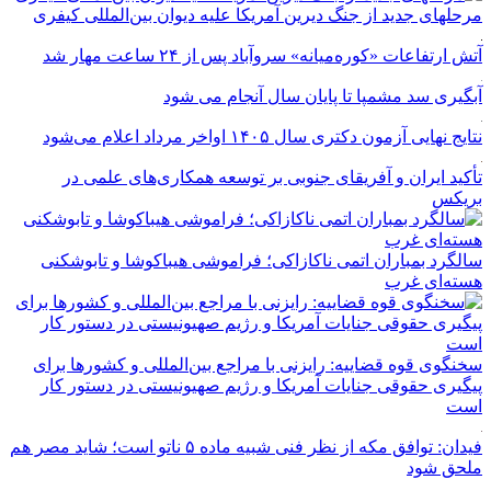
مرحله‎ای جدید از جنگ دیرین آمریکا علیه دیوان بین‌المللی کیفری
آتش ارتفاعات «کوره‌میانه» سروآباد پس از ۲۴ ساعت مهار شد
آبگیری سد مشمپا تا پایان سال آنجام می شود
نتایج نهایی آزمون دکتری سال ۱۴۰۵ اواخر مرداد اعلام می‌شود
تأکید ایران و آفریقای جنوبی بر توسعه همکاری‌های علمی در
بریکس
سالگرد بمباران اتمی ناکازاکی؛ فراموشی هیباکوشا و تابوشکنی
هسته‌ای غرب
سخنگوی قوه قضاییه: رایزنی‌ با مراجع بین‌المللی و کشور‌ها برای
پیگیری حقوقی جنایات آمریکا و رژیم صهیونیستی در دستور کار
است
فیدان: توافق مکه از نظر فنی شبیه ماده ۵ ناتو است؛ شاید مصر هم
ملحق شود