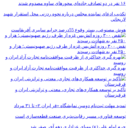
۱۶ نفر در دو تصادف جاده‌ای محورهای ساوه مصدوم شدند
تکذیب ادعای نماینده مجلس درباره نحوه ردزنی محل استقرار شهید
لاریجانی
هوش مصنوعی، بستر وقوع 55درصد جرایم سایبری آفریقاست
نقض ۳۰۰ روزه آتش‌بس غزه از طرف رژیم صهیونیستی؛ هزار و
۲۵۰ نفر به شهادت رسیدند
بهره گیری حداکثری از ظرفیت موافقت‌نامه تجارت آزاد ایران و
روسیه
تأکید بر توسعه همکاری‌های تجاری، معدنی و ترانزیتی ایران و
قرقیزستان
تمدید مهلت ثبت‌نام دومین نمایشگاه «فر ایران ۲» تا ۳۱ مرداد
توسعه فناوری، مسیر رقابت‌پذیری صنعت قطعه‌سازی است
حرم امام علی (ع) مهیای عزاداری دهه آخر صفر شد