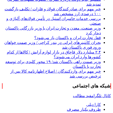
تمدید شد
خبر مهم برای صادرکنندگان فولاد و فلزات / تکلیف بازگشت
۱۰۰ درصدی ارز مشخص شد
بررسی خدمات حامیران استیل در تأمین فولادهای آلیاژی و
صنعتی
وزیر صنعت، معدن و تجارت ایران با وزیر بازرگانی پاکستان
دیدار کرد
قفل تجارت ایران و پاکستان باز می‌شود؟
بحران کانتینر‌های ایرانی در بندر کراچی / وزیر صمت خواهان
ورود فوری پاکستان شد
۲.۴ میلیارد دلار قاچاق در بازار لوازم آرایش | کالاها از کدام
کشورها وارد ایران می‌شوند؟
وزیر صمت راهی پاکستان شد/ ۱۹ محور کلیدی برای توسعه
تجارت با پاکستان
خبر مهم برای واردکنندگان / اصلاح اظهارنامه کالا پس از
ترخیص بررسی شد
شبکه های اجتماعی
کانال تلگرام
فید مطالب
کارا دیلی
ظروف یکبار مصرف