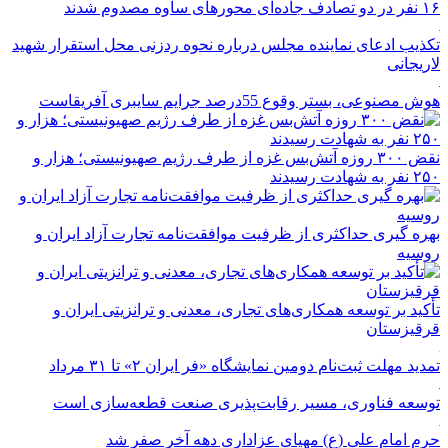
۱۶ نفر در دو تصادف جاده‌ای محورهای ساوه مصدوم شدند
تکذیب ادعای نماینده مجلس درباره نحوه ردزنی محل استقرار شهید
لاریجانی
هوش مصنوعی، بستر وقوع 55درصد جرایم سایبری آفریقاست
نقض ۳۰۰ روزه آتش‌بس غزه از طرف رژیم صهیونیستی؛ هزار و
۲۵۰ نفر به شهادت رسیدند
بهره گیری حداکثری از ظرفیت موافقت‌نامه تجارت آزاد ایران و
روسیه
تأکید بر توسعه همکاری‌های تجاری، معدنی و ترانزیتی ایران و
قرقیزستان
تمدید مهلت ثبت‌نام دومین نمایشگاه «فر ایران ۲» تا ۳۱ مرداد
توسعه فناوری، مسیر رقابت‌پذیری صنعت قطعه‌سازی است
حرم امام علی (ع) مهیای عزاداری دهه آخر صفر شد