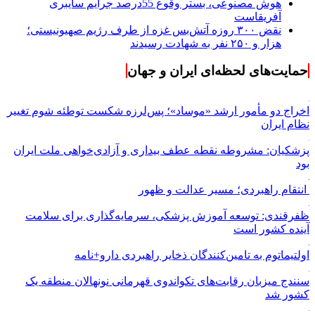
هوش مصنوعی، بستر وقوع 55درصد جرایم سایبری
آفریقاست
نقض ۳۰۰ روزه آتش‌بس غزه از طرف رژیم صهیونیستی؛
هزار و ۲۵۰ نفر به شهادت رسیدند
حمایت‌های لحظه‌ای ایران و جهان
اخراج دو مأمور ارشد «موساد»؛ پس‌لرزه شکست توطئه شوم تغییر
نظام ایران
پزشکیان: مشروطه نقطه عطف بیداری و آزادی‌خواهی ملت ایران
بود
انتقام راهبردی؛ مسیر عدالت و ظهور
ظفرقندی: توسعه آموزش پزشکی، سرمایه‌گذاری برای سلامت
آینده کشور است
اولتیماتوم به تامین‌کنندگان ذخایر راهبردی دارو+نامه
سنندج میزبان رقابت‌های تکواندوی قهرمانی نونهالان منطقه یک
کشور شد