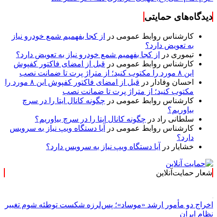
دیدگاه‌های حمایتی
کارشناس روابط عمومی
در
از کجا بفهمیم شمع خودرو نیاز
به تعویض دارد؟
تیموری
در
از کجا بفهمیم شمع خودرو نیاز به تعویض دارد؟
کارشناس روابط عمومی
در
قبل از امضای فاکتور کفپوش
این ۸ مورد را مکتوب کنید؛ از متراژ پرت تا ضمانت نصب
احسان وفادار
در
قبل از امضای فاکتور کفپوش این ۸ مورد را
مکتوب کنید؛ از متراژ پرت تا ضمانت نصب
کارشناس روابط عمومی
در
چگونه کانال ایتا را در سرچ
بیاوریم؟
سلطانی راد
در
چگونه کانال ایتا را در سرچ بیاوریم؟
کارشناس روابط عمومی
در
آیا دستگاه ویپ نیاز به سرویس
دارد؟
خشایار
در
آیا دستگاه ویپ نیاز به سرویس دارد؟
شعار حمایت‌آنلاین
اخراج دو مأمور ارشد «موساد»؛ پس‌لرزه شکست توطئه شوم تغییر
نظام ایران