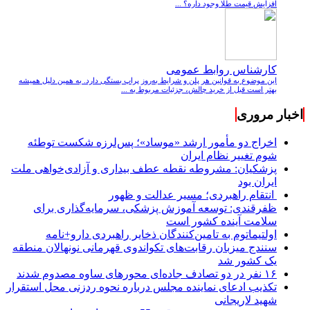
افزایش قیمت طلا وجود داره؟ ...
کارشناس روابط عمومی
این موضوع به قوانین هر پلن و شرایط به‌روز پراپ بستگی دارد. به همین دلیل همیشه
بهتر است قبل از خرید چالش، جزئیات مربوط به ...
اخبار مروری
اخراج دو مأمور ارشد «موساد»؛ پس‌لرزه شکست توطئه
شوم تغییر نظام ایران
پزشکیان: مشروطه نقطه عطف بیداری و آزادی‌خواهی ملت
ایران بود
انتقام راهبردی؛ مسیر عدالت و ظهور
ظفرقندی: توسعه آموزش پزشکی، سرمایه‌گذاری برای
سلامت آینده کشور است
اولتیماتوم به تامین‌کنندگان ذخایر راهبردی دارو+نامه
سنندج میزبان رقابت‌های تکواندوی قهرمانی نونهالان منطقه
یک کشور شد
۱۶ نفر در دو تصادف جاده‌ای محورهای ساوه مصدوم شدند
تکذیب ادعای نماینده مجلس درباره نحوه ردزنی محل استقرار
شهید لاریجانی