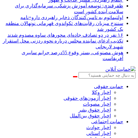
ظفرقندی: توسعه آموزش پزشکی، سرمایه‌گذاری برای
سلامت آینده کشور است
اولتیماتوم به تامین‌کنندگان ذخایر راهبردی دارو+نامه
سنندج میزبان رقابت‌های تکواندوی قهرمانی نونهالان منطقه
یک کشور شد
۱۶ نفر در دو تصادف جاده‌ای محورهای ساوه مصدوم شدند
تکذیب ادعای نماینده مجلس درباره نحوه ردزنی محل استقرار
شهید لاریجانی
هوش مصنوعی، بستر وقوع 55درصد جرایم سایبری
آفریقاست
حمایت حقوقی
اخبار وکلا
اخبار آزمون‌های حقوقی
اخبار مصوبات
اخبار حقوق بشر
اخبار حقوق بین‌الملل
حمایت اجتماعی
اخبار حوادث
اخبار استانی