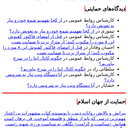
دیدگاه‌های حمایتی
کارشناس روابط عمومی
در
از کجا بفهمیم شمع خودرو نیاز
به تعویض دارد؟
تیموری
در
از کجا بفهمیم شمع خودرو نیاز به تعویض دارد؟
کارشناس روابط عمومی
در
قبل از امضای فاکتور کفپوش
این ۸ مورد را مکتوب کنید؛ از متراژ پرت تا ضمانت نصب
احسان وفادار
در
قبل از امضای فاکتور کفپوش این ۸ مورد را
مکتوب کنید؛ از متراژ پرت تا ضمانت نصب
کارشناس روابط عمومی
در
چگونه کانال ایتا را در سرچ
بیاوریم؟
سلطانی راد
در
چگونه کانال ایتا را در سرچ بیاوریم؟
کارشناس روابط عمومی
در
آیا دستگاه ویپ نیاز به سرویس
دارد؟
خشایار
در
آیا دستگاه ویپ نیاز به سرویس دارد؟
حمایت از جهان اسلام
پیرایش و پالایش روایات دینی، با نویسنده کتاب مشهورات بی اعتبار
مهم‌ترین درسی که باید از منطق و فلسفه آموخت، فن برهان است
همایش «سیاست و کرامت» نگاهی به سیاست ورزی شهید رئیسی