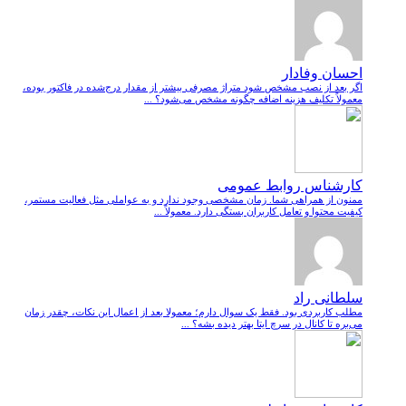
احسان وفادار
اگر بعد از نصب مشخص شود متراژ مصرفی بیشتر از مقدار درج‌شده در فاکتور بوده،
معمولاً تکلیف هزینه اضافه چگونه مشخص می‌شود؟ ...
کارشناس روابط عمومی
ممنون از همراهی شما. زمان مشخصی وجود ندارد و به عواملی مثل فعالیت مستمر،
کیفیت محتوا و تعامل کاربران بستگی دارد. معمولاً ...
سلطانی راد
مطلب کاربردی بود. فقط یک سوال دارم؛ معمولا بعد از اعمال این نکات، چقدر زمان
می‌بره تا کانال در سرچ ایتا بهتر دیده بشه؟ ...