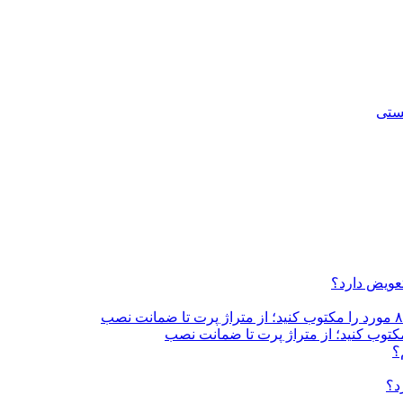
تعویض دارد؟
؟
د؟