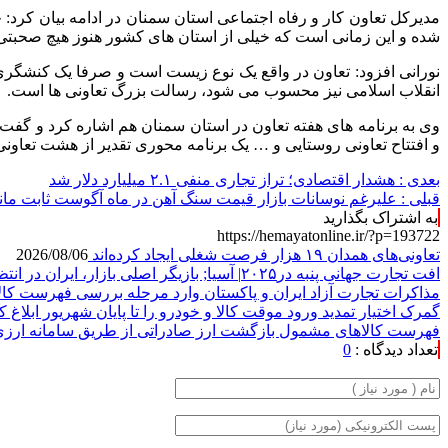
شده و این زمانی است که خیلی از استان های کشور هنوز هیچ صحبتی از
نورانی افزود: تعاون در واقع یک نوع زیست است و صرفا یک کنشگر
انقلاب اسلامی نیز محسوب می شود، رسالت بزرگ تعاونی ها است.
وی به برنامه های هفته تعاون در استان سمنان هم اشاره کرد و گفت: د
و افتتاح تعاونی روستایی و … یک برنامه محوری تقدیر از هشت تعاون
بعدی :
هشدار اقتصادی؛ تراز تجاری منفی ۲.۱ میلیارد دلار شد
قبلی :
علیرغم نوسانات بازار قیمت سنگ آهن در ماه آگوست ثابت مان
به اشتراک بگذارید
https://hemayatonline.ir/?p=193722
تعاونی‌های همدان ۱۹ هزار فرصت شغلی ایجاد کرده‌اند
2026/08/06
افت تجارت جهانی پنبه در۲۰۲۵| آسیا; بازیگر اصلی بازار، ایران در انتظار احیای جایگاه صادراتی
مذاکرات تجارت آزاد ایران و پاکستان وارد مرحله بررسی فهرست کال
گمرک اختیار تمدید ورود موقت کالا و خودرو را تا پایان شهریور ابلاغ 
فهرست کالاهای مشمول بازگشت ارز صادراتی از طریق سامانه ارزی
تعداد دیدگاه :
0