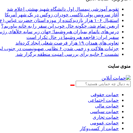
تقویم آموزشی نیمسال اول دانشگاه شهید بهشتی اعلام شد
آغاز سرویس پولی تاکسی خودران زوکس در یک شهر آمریکا
استقبال ۱۰۶ هزار بازدیدکننده از موزه استان حضرت عباس (ع)
اربعین تمام شد، چگونه حال خوب این سفر را به خانه بیاوریم؟
درس‌های ناتمام بمباران هیروشیما؛ جهان زیر سایه خلأ‌های رژ
سفیر ایران: فاجعه هیروشیما در حال تکرار است
تعاونی‌های همدان ۱۹ هزار فرصت شغلی ایجاد کرده‌اند
جزئیات هلاکت و زخمی شدن ۶ نظامی صهیونیست در جنوب لبنان
نشست ۴ جانبه برای بررسی امنیت منطقه برگزار شد
منوی سایت
حمایت حقوقی
حمایت اجتماعی
حمایت مالی
حمایت سیاسی
حمایت تجاری
حمایت عمومی
حمایت از کسب‌وکار