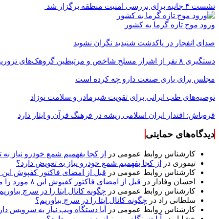
نشست ۴ جانبه برای بررسی امنیت منطقه برگزار شد
ورود موج تازه گرما به کشور
صدای انفجار در پاکدشت شنیدید نگران نشوید
دستگیری ۸ نفر از اشرار مسلح شاخص و مرتبطین گروهک‌های تروریستی
مجلس برای یاری صنعت دارو چه کرده است
توصیه‌های طب ایرانی برای تقویت شیرمادر و سلامت نوزاد
قره‌باش: اقتدار ایران اسلامی ریشه در فرهنگ قرآن و ایثار دارد
دیدگاه‌های حمایتی
کارشناس روابط عمومی
در
از کجا بفهمیم شمع خودرو نیاز به 
تیموری
در
از کجا بفهمیم شمع خودرو نیاز به تعویض دارد؟
کارشناس روابط عمومی
در
قبل از امضای فاکتور کفپوش این ۸ مورد را مکتوب کنید؛ از متراژ پرت تا ضمانت نصب
احسان وفادار
در
قبل از امضای فاکتور کفپوش این ۸ مورد را مکتوب کنید؛ از متراژ پرت تا ضمانت نصب
کارشناس روابط عمومی
در
چگونه کانال ایتا را در سرچ بیاوریم
سلطانی راد
در
چگونه کانال ایتا را در سرچ بیاوریم؟
کارشناس روابط عمومی
در
آیا دستگاه ویپ نیاز به سرویس دار
خشایار
در
آیا دستگاه ویپ نیاز به سرویس دارد؟