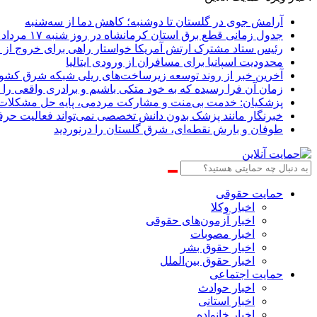
آرامش جوی در گلستان تا دوشنبه؛ کاهش دما از سه‌شنبه
جدول زمانی قطع برق استان کرمانشاه در روز شنبه ۱۷ مرداد منتشر شد
رئیس ستاد مشترک ارتش آمریکا خواستار راهی برای خروج از ج
محدودیت اسپانیا برای مسافران از ورودی ایتالیا
آخرین خبر از روند توسعه زیرساخت‌های ریلی شبکه شرق کشو
زمان آن فرا رسیده که به خود متکی باشیم و برادری واقعی را 
پزشکیان: خدمت بی‌منت و مشارکت مردمی، پایه حل مشکلا
خبرنگار مانند پزشک بدون دانش تخصصی نمی‌تواند فعالیت حرفه
طوفان و بارش نقطه‌ای، شرق گلستان را درنوردید
حمایت حقوقی
اخبار وکلا
اخبار آزمون‌های حقوقی
اخبار مصوبات
اخبار حقوق بشر
اخبار حقوق بین‌الملل
حمایت اجتماعی
اخبار حوادث
اخبار استانی
اخبار خانواده