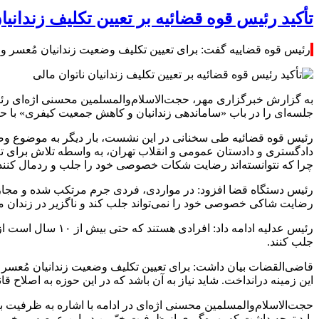
تأکید رئیس قوه قضائیه بر تعیین تکلیف زندانیا
رئیس قوه قضاییه گفت: برای تعیین تکلیف وضعیت زندانیان مُعسر و نا
به گزارش خبرگزاری مهر، حجت‌الاسلام‌والمسلمین محسنی اژه‌ای رئی
جلسه‌ای را در باب «ساماندهی زندانیان و کاهش جمعیت کیفری» با ح
رئیس قوه قضائیه طی سخنانی در این نشست، بار دیگر به موضوع وض
دادگستری و دادستان عمومی و انقلاب تهران، به واسطه تلاش برای تع
چرا که نتوانسته‌اند رضایت شکات خصوصی خود را جلب و
ردمال
کنند
رئیس دستگاه قضا افزود: در مواردی، فردی جرم مرتکب شده و مجازا
رضایت شاکی خصوصی خود را نمی‌تواند جلب کند و ناگزیر در زندان می‌
رئیس عدلیه ادامه داد: افرادی هستند که حتی بیش از ۱۰ سال است از پایان دوران محکومیت‌شان می‌گذرد، اما همچنان در زندان محبوس‌اند، چرا که نتوانسته‌اند
جلب کنند.
قاضی‌القضات بیان داشت: برای تعیین تکلیف وضعیت زندانیان
مُعسر
و
این زمینه درانداخت. شاید نیاز به آن باشد که در این حوزه به اصلاح
حجت‌الاسلام‌والمسلمین محسنی اژه‌ای در ادامه با اشاره به ظرفیت ب
باید توجه داشت که بهره‌گیری از ظرفیت خیّرین در این عرصه، برخی 