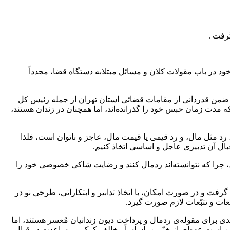
رفت .
در باب مقولات کلان و مسائل مبتلابه دستگاه قضا، مجدداً
 ضمن قدردانی از مقامات قضائی استان تهران از جمله رئیس کل
 مدت زمان حبس خود را گذرانده‌اند، اما همچنان در زندان هستند،
رد مثل مال، و رد
قیمی
یا قیمت مال، عاجز و ناتوان است، فلذا
بال آن تدبیری عاجل و اساسی اتخاذ کنیم.
ردمال
کنند و رضایت شاکی خصوصی خود را
 گرفت و در صورت امکان، با اتخاذ تدابیر و ابتکاراتی، طرحی نو در
عات و تتبّعات لازم صورت گیرد.
ندی برای مقوله‌ی
ردمال
و پرداخت
دیون
زندانیان
مُعسر
هستند، اما
کن است عده‌ای از خیّرین، اساساً مخالف کمک و مساعدت در قبال