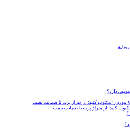
تعویض دارد؟
؟
د؟