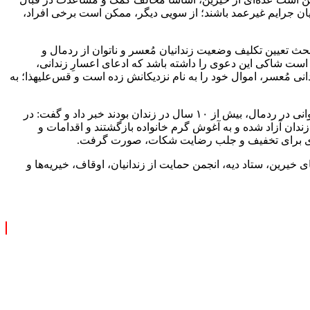
یان جرایم غیرعمد باشند؛ از سویی دیگر، ممکن است برخی افراد،
مبحث تعیین تکلیف وضعیت زندانیان
مُعسر
و ناتوان از
ردمال
و
مکن است شاکی این دعوی را داشته باشد که ادعای
اعسارِ
زندانی،
انی
مُعسر
، اموال خود را به نام نزدیکانش زده است و
قس‌علیهذا
؛ به
ردمال
، بیش از ۱۰ سال در زندان بودند خبر داد و گفت: در
دامات صورت گرفته و با کمک‌های خیرین، ستاد دیه و انجمن حمایت از زندانیان، از مجموع این ۴۸۷ نفر، تعداد ۴۷۳ نفر از زندان آزاد شده و به آغوش گرم خانواده بازگشتند و اقدامات و
ی خیرین، ستاد دیه، انجمن حمایت از زندانیان، اوقاف، خیریه‌ها و