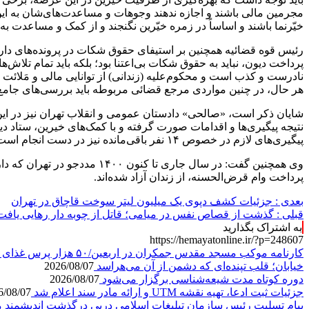
مجرمین مالی باشند و اجازه ندهند وجوهات و مساعدت‌های‌شان به این 
خیّرنما
باشند و اساساً در زمره خیّرین نگنجند و از کمک و مساعدت به 
رئیس قوه قضائیه همچنین بر استیفای حقوق شکات در پرونده‌های دار
پرداخت
دیون
، نباید به حقوق شکات بی‌اعتنا بود؛ بلکه باید تمام تل
نادرست و کذب است و محکوم‌علیه (زندانی) از توانایی مالی و
مَلائت
ب
هر حال، در چنین مواردی مرجع قضائی مربوطه باید بررسی‌های جامع 
شایان ذکر است، «صالحی» دادستان عمومی و انقلاب تهران نیز در این جلسه، از شناسایی ۴۸۷ نفر که صرفاً به 
پیگیری‌های لازم در خصوص ۱۴ نفر باقی‌مانده نیز در دست انجام است؛ این افراد دارای محکومیت‌های مالی نسبتاً زیادی بودند و تلاش ویژه‌ای برای تخفیف و جلب رضایت شکات، صورت گرفت.
وی همچنین گفت: در سال جاری تا کنون ۱۴۰۰ مددجو در تهران که دارای محکومیت‌های مالی و
پرداخت وام قرض‌الحسنه، از زندان آزاد شده‌اند.
بعدی :
جزئیات کشف دپوی یک میلیون لیتر سوخت قاچاق در تهران
قبلی :
گذشت از قصاص نفس در میامی؛ قاتل از چوبه دار رهایی یافت
به اشتراک بگذارید
https://hemayatonline.ir/?p=248607
کارنامه موکب مسجد مقدس جمکران در اربعین/۵۰ هزار پرس غذای روزانه
خیابان؛ قلب تپنده‌ای که دشمن از آن می‌هراسد
2026/08/07
دوره کوتاه مدت شیعه‌شناسی برگزار می‌شود
2026/08/07
جزئیات ثبت ادعا، تهیه نقشه UTM و ارائه مادر سند اعلام شد
6/08/07
پیام تسلیت رئیس سازمان تبلیغات اسلامی درپی درگذشت اندیشمند م