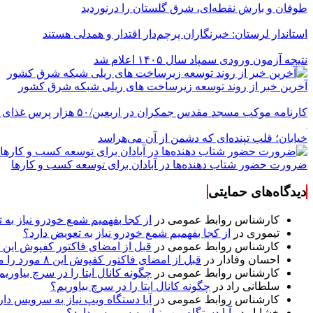
طوفان و بارش نقطه‌ای، شرق گلستان را درنوردید
استاندار لرستان: خبرنگاران پرچم‌دار اقتدار و همدلی هستند
نتیجه آزمون ورودی سمپاد سال ۱۴۰۵ اعلام شد
آخرین خبر از روند توسعه زیرساخت های ریلی شبکه شرق کشور
کارنامه موکب مسجد مقدس جمکران در اربعین/۵۰ هزار پرس غذای روزانه
خیابان؛ قلب تپنده‌ای که دشمن از آن می‌هراسد
ضرورت حضور شتاب ‌دهنده‌ها در آبادان برای توسعه کسب‌ و کارها
دیدگاه‌های حمایتی
کارشناس روابط عمومی
در
از کجا بفهمیم شمع خودرو نیاز به 
تیموری
در
از کجا بفهمیم شمع خودرو نیاز به تعویض دارد؟
کارشناس روابط عمومی
در
قبل از امضای فاکتور کفپوش این ۸ مورد را مکتوب کنید؛ از متراژ پرت تا ضمانت نصب
احسان وفادار
در
قبل از امضای فاکتور کفپوش این ۸ مورد را مکتوب کنید؛ از متراژ پرت تا ضمانت نصب
کارشناس روابط عمومی
در
چگونه کانال ایتا را در سرچ بیاوریم
سلطانی راد
در
چگونه کانال ایتا را در سرچ بیاوریم؟
کارشناس روابط عمومی
در
آیا دستگاه ویپ نیاز به سرویس دار
خشایار
در
آیا دستگاه ویپ نیاز به سرویس دارد؟