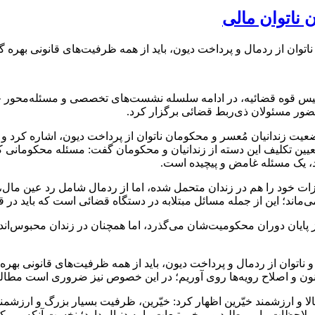
ن ناتوان مالی
توان از ردمال و پرداخت دیون، باید از همه ظرفیت‌های قانونی بهره گ
س قوه قضائیه، در ادامه سلسله نشست‌های تخصصی و مسئله‌محور خود 
ضور مسئولان ذی‌ربط قضائی برگزار کرد.
عیت زندانیان
مُعسر
و محکومان ناتوان از پرداخت
دیون
، اشاره کرد و
یین تکلیف این دسته از زندانیان و محکومان گفت: مسئله محکومانی که
، یک مسئله
غامض
و پیچیده است.
ت خود را هم در زندان متحمل شده، اما از
ردمال
شامل رد عین مال، 
ماند؛ این از جمله مسائل مبتلابه در دستگاه قضائی است که باید در ق
 ناتوان از
ردمال
و پرداخت
دیون
، باید از همه ظرفیت‌های قانونی بهره
 قانون و اصلاح رویه‌ها روی آوریم؛ در این خصوص نیز ضروری است مطال
الا و ارزشمند خیّرین اظهار کرد: خیّرین، ظرفیت بسیار بزرگ و ارزشم
ملاحظات را می‌طلبد و برخی تبعات را به دنبال دارد؛ نخست آنکه، مم