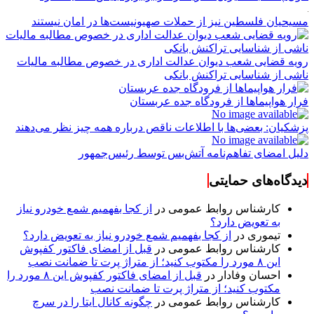
مسیحیان فلسطین نیز از حملات صهیونیست‌ها در امان نیستند
رویه قضایی شعب دیوان عدالت اداری در خصوص مطالبه مالیات
ناشی از شناسایی تراکنش بانکی
فرار هواپیماها از فرودگاه جده عربستان
پزشکیان: بعضی‌ها با اطلاعات ناقص درباره همه چیز نظر می‌دهند
دلیل امضای تفاهم‌نامه آتش‌بس توسط رئیس‌جمهور
دیدگاه‌های حمایتی
کارشناس روابط عمومی
در
از کجا بفهمیم شمع خودرو نیاز
به تعویض دارد؟
تیموری
در
از کجا بفهمیم شمع خودرو نیاز به تعویض دارد؟
کارشناس روابط عمومی
در
قبل از امضای فاکتور کفپوش
این ۸ مورد را مکتوب کنید؛ از متراژ پرت تا ضمانت نصب
احسان وفادار
در
قبل از امضای فاکتور کفپوش این ۸ مورد را
مکتوب کنید؛ از متراژ پرت تا ضمانت نصب
کارشناس روابط عمومی
در
چگونه کانال ایتا را در سرچ