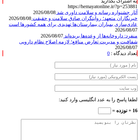
به اشتراک بگذارید
https://hemayatonline.ir/?p=253881
آثار جشنواره رسانه و سلامت داوری شد
2026/08/08
خبرنگاران متعهد؛ روایتگران صادق سلامت و حقیقت
2026/08/08
عادی‌سازی بمباران بیمارستان‌ها تهدیدی برای همه کشورها است
2026/08/07
منفرد: داروخانه‌ها از وعده‌ها بریده‌اند
2026/08/07
شفافیت و مدیریت تعارض منافع؛ لازمه اصلاح نظام دارویی
2026/08/07
تعداد دیدگاه :
0
لطفا پاسخ را به عدد انگلیسی وارد کنید:
16 + نوزده =