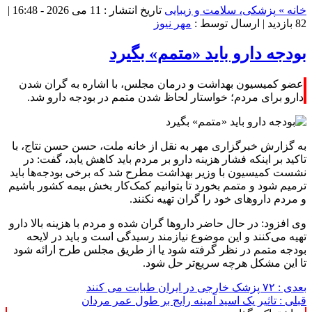
خانه »
پزشکی، سلامت و زیبایی
تاریخ انتشار : 11 می 2026 - 16:48 |
82 بازدید
| ارسال توسط :
مهر نیوز
بودجه دارو باید «متمم» بگیرد
عضو کمیسیون بهداشت و درمان مجلس، با اشاره به گران شدن
دارو برای مردم؛ خواستار لحاظ شدن متمم در بودجه دارو شد.
به گزارش خبرگزاری مهر به نقل از خانه ملت، حسن حسن نتاج، با
تاکید بر اینکه فشار هزینه دارو بر مردم باید کاهش یابد، گفت: در
نشست کمیسیون با وزیر بهداشت مطرح شد که برخی بودجه‌ها باید
ترمیم شود و متمم بخورد تا بتوانیم کمک‌کار بخش بیمه کشور باشیم
و مردم داروهای خود را گران تهیه نکنند.
وی افزود: در حال حاضر داروها گران شده و مردم با هزینه بالا دارو
تهیه می‌کنند و این موضوع نیازمند رسیدگی است و باید در لایحه
بودجه متمم در نظر گرفته شود یا از طریق مجلس طرح ارائه شود
تا این مشکل هرچه سریع‌تر حل شود.
بعدی :
۷۲ پزشک خارجی در ایران طبابت می کنند
قبلی :
تاثیر یک اسید آمینه رایج بر طول عمر مردان