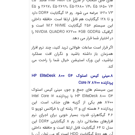
های قابل انتخاب از سری Intel Xeon E5 مانند E5-
2697، E5-2699، E5-2680 V4، E5 1650 V4 و E5
1620 V3 عرضه می ‌شود. رم 16 گیگابایت DDR4 دارد
و تا 128 گیگابایت هم قابل ارتقا است. حافظه داخلی
این سیستم 256 گیگابایت M.2 NVME است و
گرافیک NVIDIA QUADRO K2200 4GB GDDR5 را
در اختیار شما قرار می ‌دهد.
اگر قرار است ساعات طولانی ترید کنید، چند نرم ‌افزار
همزمان باز داشته باشید و نگران افت عملکرد
نباشید، این ورک ‌استیشن خیال شما را راحت می
کند.
8.مینی کیس استوک HP EliteDesk 800 G4
پردازنده Core i7 8700
بین سیستم‌ های جمع ‌و جور، مینی کیس استوک
HP EliteDesk 800 G4 با پردازنده Intel Core i7
8700 هم یکی از گزینه ‌های جذاب است. این
پردازنده 6 هسته ‌ای و 12 رشته‌ ای با فرکانس توربو تا
4.6 گیگاهرتز، قدرت بسیار خوبی برای اجرای نرم
‌افزارهای معاملاتی دارد. رم 8 گیگابایتی DDR4 این
مدل تا 64 گیگابایت قابل ارتقا است و حافظه داخلی
آن هم 500 گیگابایت HDD است که می ‌توان آن را