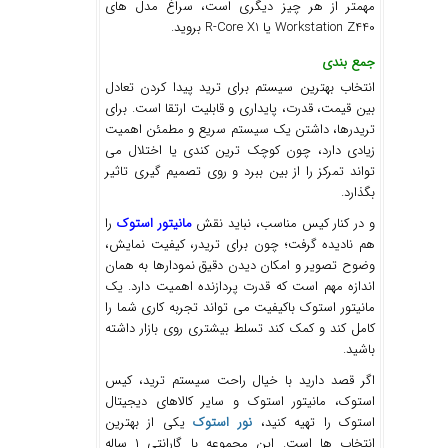
مهمتر از هر چیز دیگری است، سراغ مدل ‌های
Workstation Z440 یا R-Core X1 بروید.
جمع‌ بندی
انتخاب بهترین سیستم برای ترید پیدا کردن تعادل
بین قیمت، قدرت، پایداری و قابلیت ارتقا است. برای
تریدرها، داشتن یک سیستم سریع و مطمئن اهمیت
زیادی دارد، چون کوچک ترین کندی یا اختلال می‌
تواند تمرکز را از بین ببرد و روی تصمیم‌ گیری تاثیر
بگذارد.
و در کنار کیس مناسب، نباید نقش
مانیتور استوک
را
هم نادیده گرفت؛ چون برای تریدر، کیفیت نمایش،
وضوح تصویر و امکان دیدن دقیق نمودارها به همان
اندازه مهم است که قدرت پردازنده اهمیت دارد. یک
مانیتور استوک باکیفیت می ‌تواند تجربه کاری شما را
کامل کند و کمک کند تسلط بیشتری روی بازار داشته
باشید.
اگر قصد دارید با خیال راحت سیستم ترید، کیس
استوک، مانیتور استوک و سایر کالاهای دیجیتال
استوک را تهیه کنید،
نور استوک
یکی از بهترین
انتخاب ‌ها است. این مجموعه با گارانتی ۱ ساله