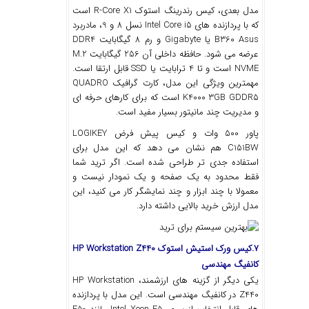
مدل بعدی، کیس رندرینگ استوک R-Core X1 است
که با پردازنده‌ های Intel Core i5 نسل 8 و 9، مادربرد
B360 Asus یا Gigabyte و رم 8 گیگابایت DDR4
عرضه می‌ شود. حافظه داخلی آن 256 گیگابایت M.2
NVME است و تا 4 ترابایت یا SSD قابل ارتقا است.
مهمترین ویژگی این مدل، کارت گرافیک QUADRO
K4000 3GB GDDR5 است که برای کارهای حرفه‌ ای
و مدیریت چند مانیتور بسیار مفید است.
پاور 500 وات و کیس پیش ‌فرض LOGIKEY
C151BW هم نشان می ‌دهد که این مدل برای
استفاده جدی ‌تر طراحی شده است. اگر ترید شما
فقط محدود به یک صفحه و یک نمودار نیست و
معمولا با چند ابزار و چند نمایشگر کار می ‌کنید، این
مدل ارزش خرید بالایی داشته دارد.
7.کیس ورک استیش استوک HP Workstation Z440
کانفیگ مهندسی
یکی دیگر از گزینه‌ های ارزشمند، HP Workstation
Z440 در کانفیگ مهندسی است. این مدل با پردازنده‌