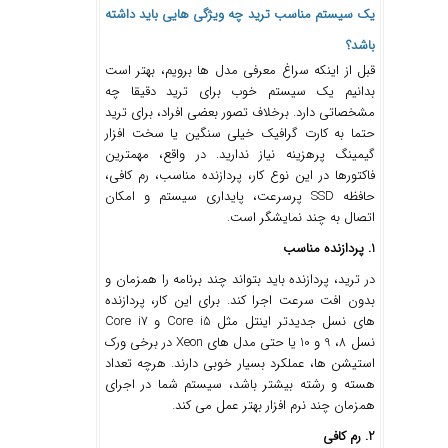
یک سیستم مناسب ترید چه ویژگی ‌هایی باید داشته
باشد؟
قبل از اینکه سراغ معرفی مدل‌ ها برویم، بهتر است
بدانیم یک سیستم خوب برای ترید دقیقا چه
مشخصاتی دارد. برخلاف تصور بعضی افراد، برای ترید
حتما به کارت گرافیک خیلی سنگین یا سخت ‌افزار
گیمینگ پرهزینه نیاز ندارید. در واقع، مهمترین
فاکتورها در این نوع کار، پردازنده مناسب، رم کافی،
حافظه SSD پرسرعت، پایداری سیستم و امکان
اتصال به چند نمایشگر است.
1. پردازنده مناسب
در ترید، پردازنده باید بتواند چند برنامه را همزمان و
بدون افت سرعت اجرا کند. برای این کار، پردازنده
‌های نسل جدیدتر اینتل مثل Core i5 و Core i7
نسل 8، 9 و 10 یا حتی مدل ‌های Xeon در برخی ورک
‌استیشن ‌ها، عملکرد بسیار خوبی دارند. هرچه تعداد
هسته و رشته بیشتر باشد، سیستم شما در اجرای
همزمان چند نرم‌ افزار بهتر عمل می‌ کند.
2. رم کافی