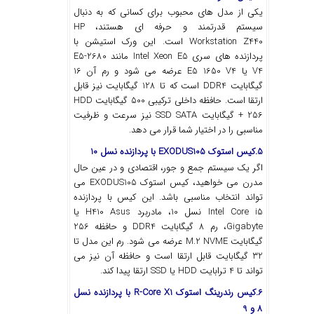
یکی از مدل‌ های محبوب برای کسانی که به ‌دنبال
سیستم قدرتمند و حرفه ‌ای هستند، HP
Workstation Z440 است. این ورک ‌استیشن با
پردازنده ‌های سری Intel Xeon E5 مانند E5-2680
V4 یا E5 1650 V4 عرضه می ‌شود و رم آن 16
گیگابایت DDR4 است که تا 128 گیگابایت نیز قابل
ارتقا است. حافظه داخلی ترکیبی 500 گیگابایت HDD
+ 256 گیگابایت SSD SATA نیز سرعت و ظرفیت
مناسبی را در اختیار شما قرار می‌ دهد.
5.کیس استوک EXODUS105 با پردازنده نسل 10
اگر یک سیستم جمع‌ و جور، اقتصادی و در عین حال
مدرن می خواهید، کیس استوک EXODUS105 می
‌تواند انتخاب مناسبی باشد. این کیس با پردازنده
Intel Core i5 نسل 10، مادربرد H410 Asus یا
Gigabyte، رم 8 گیگابایت DDR4 و حافظه 256
گیگابایت M.2 NVME عرضه می‌ شود. رم این مدل تا
32 گیگابایت قابل ارتقا است و حافظه آن نیز می
‌تواند تا 4 ترابایت HDD یا SSD ارتقا پیدا کند.
6.کیس رندرینگ استوک R-Core X1 با پردازنده نسل
8 و 9