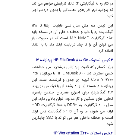
در کنار رم 8 گیگابایتی DDR4، شرایطی فراهم می ‌کند
که بتوانید نرم ‌افزارهای معاملاتی را بدون دردسر اجرا
کنید.
این کیس هم مثل مدل قبلی قابلیت ارتقا تا 128
گیگابایت رم را دارد و حافظه داخلی آن در نسخه پایه
256 گیگابایت M.2 NVME است که در صورت نیاز
می‌ توان آن را تا چند ترابایت ارتقا داد یا به SSD
اضافه کرد.
3.کیس استوک HP EliteDesk 800 G5 پردازنده i7
برای کسانی که قدرت پردازشی بیشتری می‌ خواهند،
کیس استوک HP EliteDesk 800 G5 با پردازنده Intel
Core i7 9700 گزینه‌ ای جدی و ارزشمند است. این
پردازنده 8 هسته‌ ای و 8 رشته ‌ای با فرکانس توربو تا
4.7 گیگاهرتز، برای اجرای همزمان چندین پنجره،
تحلیل‌ های سنگین و کار مداوم، توان بالایی دارد. این
مدل با 8 گیگابایت رم DDR4 و 500 گیگابایت HDD
ارائه می‌ شود، اما رم آن تا 64 گیگابایت قابل ارتقا
است و حافظه داخلی هم می‌ تواند با SSD جایگزین
شود.
4.کیس استوک HP Workstation Z440