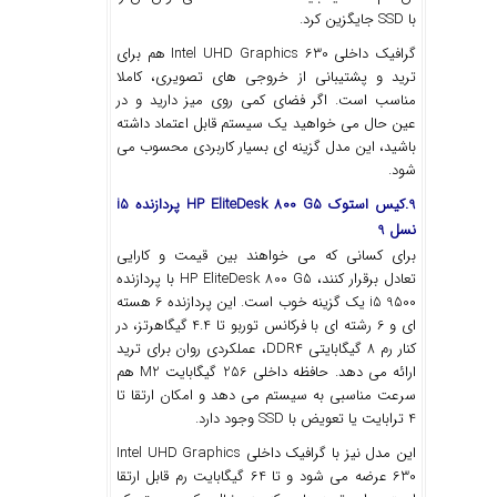
با SSD جایگزین کرد.
گرافیک داخلی Intel UHD Graphics 630 هم برای
ترید و پشتیبانی از خروجی ‌های تصویری، کاملا
مناسب است. اگر فضای کمی روی میز دارید و در
عین حال می ‌خواهید یک سیستم قابل ‌اعتماد داشته
باشید، این مدل گزینه ‌ای بسیار کاربردی محسوب می
‌شود.
9.کیس استوک HP EliteDesk 800 G5 پردازنده i5
نسل 9
برای کسانی که می ‌خواهند بین قیمت و کارایی
تعادل برقرار کنند، HP EliteDesk 800 G5 با پردازنده
i5 9500 یک گزینه خوب است. این پردازنده 6 هسته‌
ای و 6 رشته ‌ای با فرکانس توربو تا 4.4 گیگاهرتز، در
کنار رم 8 گیگابایتی DDR4، عملکردی روان برای ترید
ارائه می ‌دهد. حافظه داخلی 256 گیگابایت M2 هم
سرعت مناسبی به سیستم می ‌دهد و امکان ارتقا تا
4 ترابایت یا تعویض با SSD وجود دارد.
این مدل نیز با گرافیک داخلی Intel UHD Graphics
630 عرضه می ‌شود و تا 64 گیگابایت رم قابل ارتقا