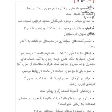
اخبار مروری
رژیم صهیونیستی در قتل مداح جوان به دنبال ایجاد
وحشت در جامعه است
صدای میناب با وجود خبرنگاران متعهد در ژاپن شنیده شد
درگیری شدید در جنوب ادلب؛ کشته و زخمی شدن ۳
نظامی سوری در دیرالزور
شمار کشته‌های تیراندازی در مدرسه‌ای در تایلند به ۹ نفر
رسید
ابطال ماده ۹ فُرم یکنواخت عقد قرض‌الحسنه درخصوص
اعطای اختیار به بانک عامل جهت رجوع به کلّیه حساب‌های
مشتری و ضامنین و نیز برداشت هرگونه مطالبات از اموال آنها
نمونه رای با موضوع: خیانت در امانت در روابط زوجین
عراقچی: توافق با عمان نزدیک است/ تکذیب سهم ۱۱
درصدی ایران از خزر
پزشکیان: آمریکا استعمارگر و زورگو است
فیلتر پرس نیمه‌اتوماتیک یا تمام‌اتوماتیک؛ ربات جابه‌جایی
صفحات چه زمانی لازم است؟
بحران کمبود دارو‌های بیماران سرطانی در غزه