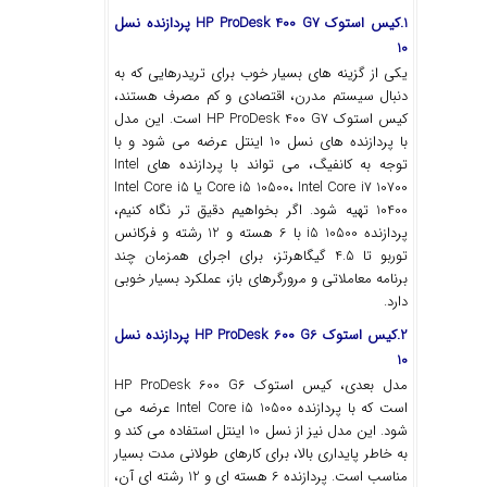
1.کیس استوک HP ProDesk 400 G7 پردازنده نسل
10
یکی از گزینه ‌های بسیار خوب برای تریدرهایی که به
‌دنبال سیستم مدرن، اقتصادی و کم‌ مصرف هستند،
کیس استوک HP ProDesk 400 G7 است. این مدل
با پردازنده‌ های نسل 10 اینتل عرضه می ‌شود و با
توجه به کانفیگ، می‌ تواند با پردازنده‌ های Intel
Core i5 10500، Intel Core i7 10700 یا Intel Core i5
10400 تهیه شود. اگر بخواهیم دقیق ‌تر نگاه کنیم،
پردازنده i5 10500 با 6 هسته و 12 رشته و فرکانس
توربو تا 4.5 گیگاهرتز، برای اجرای همزمان چند
برنامه معاملاتی و مرورگرهای باز، عملکرد بسیار خوبی
دارد.
2.کیس استوک HP ProDesk 600 G6 پردازنده نسل
10
مدل بعدی، کیس استوک HP ProDesk 600 G6
است که با پردازنده Intel Core i5 10500 عرضه می‌
شود. این مدل نیز از نسل 10 اینتل استفاده می کند و
به‌ خاطر پایداری بالا، برای کارهای طولانی‌ مدت بسیار
مناسب است. پردازنده 6 هسته ‌ای و 12 رشته ‌ای آن،