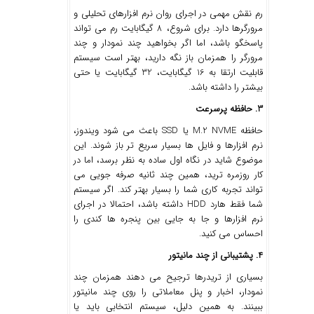
رم نقش مهمی در اجرای روان نرم‌ افزارهای تحلیلی و
مرورگرها دارد. برای شروع، 8 گیگابایت رم می تواند
پاسخگو باشد، اما اگر بخواهید چند نمودار و چند
مرورگر را همزمان باز نگه دارید، بهتر است سیستم
قابلیت ارتقا به 16 گیگابایت، 32 گیگابایت یا حتی
بیشتر را داشته باشد.
3. حافظه پرسرعت
حافظه M.2 NVME یا SSD باعث می ‌شود ویندوز،
نرم ‌افزارها و فایل‌ ها بسیار سریع‌ تر باز شوند. این
موضوع شاید در نگاه اول ساده به نظر برسد، اما در
کار روزمره ترید، همین چند ثانیه صرفه ‌جویی می
‌تواند تجربه کاری شما را بسیار بهتر کند. اگر سیستم
شما فقط هارد HDD داشته باشد، احتمالا در اجرای
نرم ‌افزارها و جا به ‌جایی بین پنجره‌ ها کندی را
احساس می کنید.
4. پشتیبانی از چند مانیتور
بسیاری از تریدرها ترجیح می‌ دهند همزمان چند
نمودار، اخبار و پنل معاملاتی را روی چند مانیتور
ببینند. به همین دلیل، سیستم انتخابی باید یا