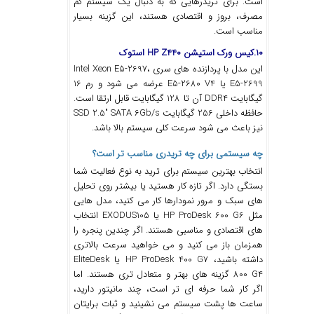
است. برای تریدرهایی که به دنبال یک سیستم کم‌
مصرف، بروز و اقتصادی هستند، این گزینه بسیار
مناسب است.
10.کیس ورک استیشن HP Z440 استوک
این مدل با پردازنده‌ های سری Intel Xeon E5-2697،
E5-2699 یا E5-2680 V4 عرضه می ‌شود و رم 16
گیگابایت DDR4 آن تا 128 گیگابایت قابل ارتقا است.
حافظه داخلی 256 گیگابایت SSD 2.5″ SATA 6Gb/s
نیز باعث می‌ شود سرعت کلی سیستم بالا باشد.
چه سیستمی برای چه تریدری مناسب ‌تر است؟
انتخاب بهترین سیستم برای ترید به نوع فعالیت شما
بستگی دارد. اگر تازه‌ کار هستید یا بیشتر روی تحلیل
‌های سبک و مرور نمودارها کار می ‌کنید، مدل ‌هایی
مثل HP ProDesk 600 G6 یا EXODUS105 انتخاب‌
های اقتصادی و مناسبی هستند. اگر چندین پنجره را
همزمان باز می‌ کنید و می‌ خواهید سرعت بالاتری
داشته باشید، HP ProDesk 400 G7 یا EliteDesk
800 G4 گزینه‌ های بهتر و متعادل‌ تری هستند. اما
اگر کار شما حرفه‌ ای‌ تر است، چند مانیتور دارید،
ساعت ‌ها پشت سیستم می‌ نشینید و ثبات برایتان