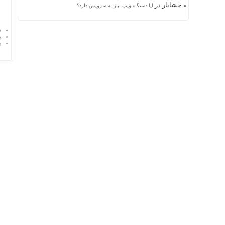
خشایار
در
آیا دستگاه ویپ نیاز به سرویس دارد؟
د
پ
پ