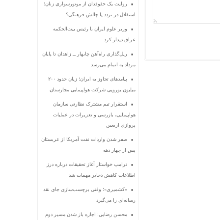
روایت یک حقوقدان از موتورسواری زنان؛
استقلال در تردد یا چالش فرهنگی؟
وزیر علوم ایران با رئیس بیت‌الحکمه
عراق دیدار کرد
ریل‌گذاری راه‌آهن چابهار ــ زاهدان تا پایان
مرداد به اتمام می‌رسد
پیامدهای تجاوز به ایران؛ زیان حدود ۲۰۰
میلیون یورویی شرکت هواپیمایی مجارستان
استقرار تیم مشترک نظارتی سازمان
هواپیمایی، بازرسی و تعزیرات در عملیات
پروازی اربعین
صفر شدن واردات نفت آمریکا از عربستان
پس از چهار دهه
ترامپ خواستار آغاز تحقیقات درباره درز
اطلاعات کاهش ذخایر مهمات شد
«کشمیری»؛ وقتی برچسب‌سازی جای نقد
رسانه‌ای را می‌گیرد
محسن رضایی: اجازه باز شدن مسیر دوم