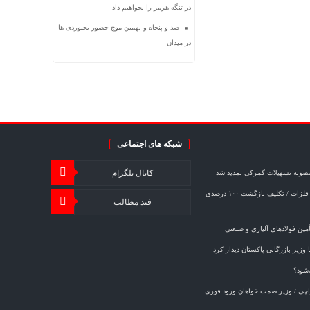
در تنگه هرمز را نخواهیم داد
صد و پنجاه و نهمین موج حضور بجنوردی ها
در میدان
شبکه های اجتماعی
کانال تلگرام
مصوبه تسهیلات گمرکی تمدید شد
خبر مهم برای صادرکنندگان فولاد و فلزات / تکلیف بازگشت ۱۰۰ درصدی
فید مطالب
ین فولادهای آلیاژی و صنعتی
وزیر بازرگانی پاکستان دیدار کرد
‌شود؟
کراچی / وزیر صمت خواهان ورود فوری