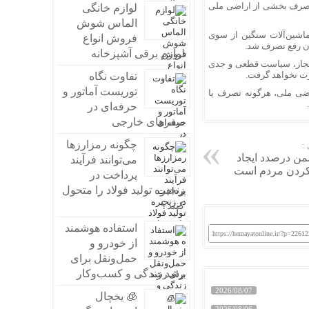
 تصرف بخشی از اراضی ملی
لوازم خانگی
الماس شوش
 ماشین‌آلات سنگین از سوی
فروش انواع
لوازم برقی آشپزخانه
رمجاز، سیاست قطعی و جدی
رت نخواهد گرفت.
تفاوت نگاه
توریست آماتور و
ضی ملی، هرگونه تصرف یا
حرفه‌ای در
سفرهای خارجی
چگونه رمزارزها
:
من درصدد ایجاد
می‌توانند فرآیند
 کردن مردم است
پرداخت در
زنجیره تولید فولاد را متحول
کنند؟
استفاده هوشمند
https://hemayatonline.ir/?p=22612
از خودرو و
حمل‌ونقل برای
رشد زندگی و کسب‌وکار
2026/08/07
🧊 یخچال
2026/08/06