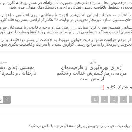
ل درخصوص ایجاد سازه‌ای غیرمجاز به‌صورت پل لوله‌ای در بستر رودخانه کارون و
محدوده شطیط، بلافاصله دستور قضائی برای ورود دستگاه‌های متولی صادر شد.
با اشاره به عملیات اجرایی انجام‌شده افزود: با همکاری نیروی انتظامی و اعزام
 مسئول، سازه غیرمجاز تخریب و در نهایت، ۷۶ هکتار از اراضی بستر رودخانه کارون رفع تصرف شد.
شاهی همچنین تصریح کرد: صیانت از اراضی ملی و برخورد قانونی با متصرفان غی
گستری است و هیچ‌گونه تسامحی در برابر تجاوز به بستر رودخانه‌ها و منابع طبیعی صو
از مردم خواست ضمن رعایت قوانین مربوط به حفاظت از بستر رودخانه‌ها و ارا
ت‌وساز غیرمجاز را به مراجع رسمی گزارش دهند تا با سرعت و قاطعیت پیگیری شود.
قبلی :
بعدی 
اژه ای: بهره‌گیری از ظرفیت‌های
محسنی اژه‌ای: دش
مردمی رمز گسترش عدالت و تحکیم
نارضایتی و دلسرد
آرامش است
به اشتراک بگذارید
2
روایت یک حقوقدان از موتورسواری زنان؛ استقلال در تردد یا چالش فرهنگی؟