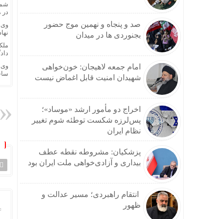
شما
در 
صد و پنجاه و نهمین موج حضور
وی 
نهادهای
بجنوردی ها در میدان
ملک
داد
وی 
امام جمعه لاهیجان: خون‌خواهی
ساخ
شهیدان امنیت قابل اغماض نیست
اخراج دو مأمور ارشد «موساد»؛
پس‌لرزه شکست توطئه شوم تغییر
نظام ایران
پزشکیان: مشروطه نقطه عطف
بیداری و آزادی‌خواهی ملت ایران بود
انتقام راهبردی؛ مسیر عدالت و
ظهور