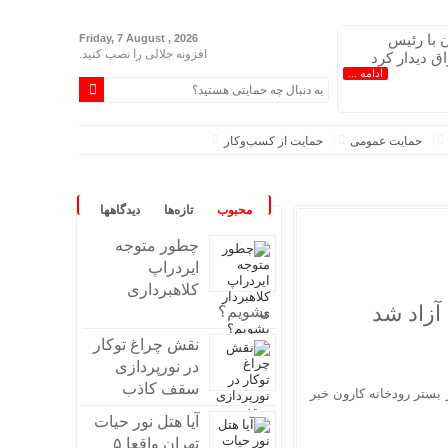
ن با رئیس
Friday, 7 August , 2026
افزونه جلالی را نصب کنید.
ق دیدار کرد
ادامه ...
حمایت عمومی
حمایت از کسب‌وکار
محبوب
تازه‌ها
دیدگاهها
چطور متوجه
ایردراپ
کلاهبرداری
بشویم؟
نقش چراغ توکار
در نورپردازی
سقف کاذب
زی ۷۶ هکتار از اراضی ملی در بستر رودخانه کارون خبر
آیا هتل نور حیات
تهران واقعا ۵