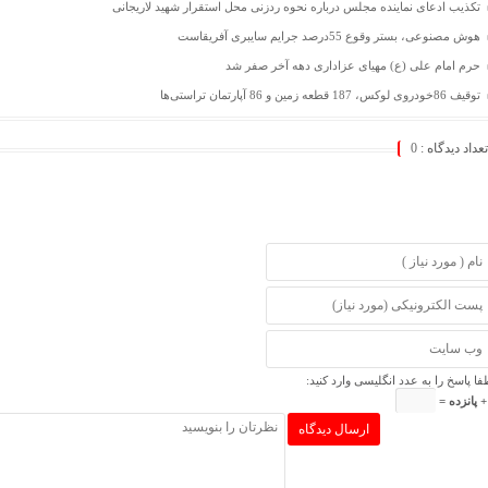
تکذیب ادعای نماینده مجلس درباره نحوه ردزنی محل استقرار شهید لاریجانی
هوش مصنوعی، بستر وقوع 55درصد جرایم سایبری آفریقاست
حرم امام علی (ع) مهیای عزاداری دهه آخر صفر شد
توقیف 86خودروی لوکس، 187 قطعه زمین و 86 آپارتمان تراستی‌ها
تعداد دیدگاه :
0
فا پاسخ را به عدد انگلیسی وارد کنید: