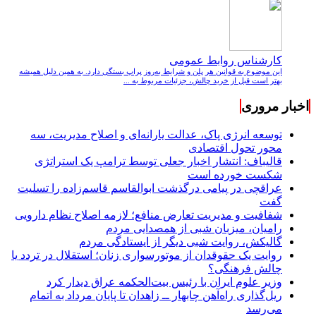
کارشناس روابط عمومی
این موضوع به قوانین هر پلن و شرایط به‌روز پراپ بستگی دارد. به همین دلیل همیشه
بهتر است قبل از خرید چالش، جزئیات مربوط به ...
اخبار مروری
توسعه انرژی پاک، عدالت یارانه‌ای و اصلاح مدیریت، سه
محور تحول اقتصادی
قالیباف: انتشار اخبار جعلی توسط ترامپ یک استراتژی
شکست خورده است
عراقچی در پیامی درگذشت ابوالقاسم قاسم‌زاده را تسلیت
گفت
شفافیت و مدیریت تعارض منافع؛ لازمه اصلاح نظام دارویی
رامیان، میزبان شبی از همصدایی مردم
گالیکش، روایت شبی دیگر از ایستادگی مردم
روایت یک حقوقدان از موتورسواری زنان؛ استقلال در تردد یا
چالش فرهنگی؟
وزیر علوم ایران با رئیس بیت‌الحکمه عراق دیدار کرد
ریل‌گذاری راه‌آهن چابهار ــ زاهدان تا پایان مرداد به اتمام
می‌رسد