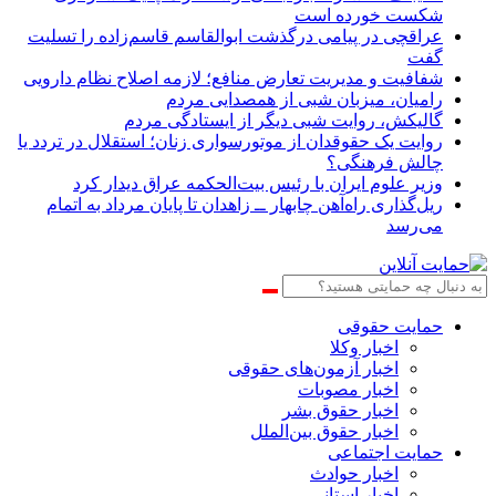
شکست خورده است
عراقچی در پیامی درگذشت ابوالقاسم قاسم‌زاده را تسلیت
گفت
شفافیت و مدیریت تعارض منافع؛ لازمه اصلاح نظام دارویی
رامیان، میزبان شبی از همصدایی مردم
گالیکش، روایت شبی دیگر از ایستادگی مردم
روایت یک حقوقدان از موتورسواری زنان؛ استقلال در تردد یا
چالش فرهنگی؟
وزیر علوم ایران با رئیس بیت‌الحکمه عراق دیدار کرد
ریل‌گذاری راه‌آهن چابهار ــ زاهدان تا پایان مرداد به اتمام
می‌رسد
حمایت حقوقی
اخبار وکلا
اخبار آزمون‌های حقوقی
اخبار مصوبات
اخبار حقوق بشر
اخبار حقوق بین‌الملل
حمایت اجتماعی
اخبار حوادث
اخبار استانی