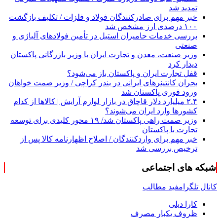
تمدید شد
خبر مهم برای صادرکنندگان فولاد و فلزات / تکلیف بازگشت
۱۰۰ درصدی ارز مشخص شد
بررسی خدمات حامیران استیل در تأمین فولادهای آلیاژی و
صنعتی
وزیر صنعت، معدن و تجارت ایران با وزیر بازرگانی پاکستان
دیدار کرد
قفل تجارت ایران و پاکستان باز می‌شود؟
بحران کانتینر‌های ایرانی در بندر کراچی / وزیر صمت خواهان
ورود فوری پاکستان شد
۲.۴ میلیارد دلار قاچاق در بازار لوازم آرایش | کالاها از کدام
کشورها وارد ایران می‌شوند؟
وزیر صمت راهی پاکستان شد/ ۱۹ محور کلیدی برای توسعه
تجارت با پاکستان
خبر مهم برای واردکنندگان / اصلاح اظهارنامه کالا پس از
ترخیص بررسی شد
شبکه های اجتماعی
کانال تلگرام
فید مطالب
کارا دیلی
ظروف یکبار مصرف