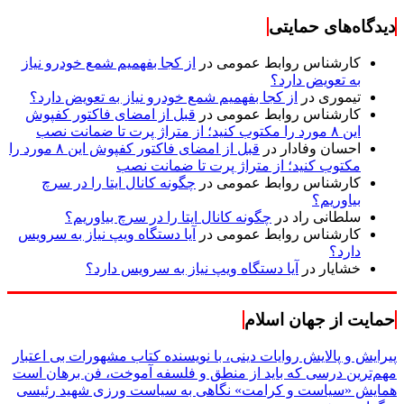
دیدگاه‌های حمایتی
کارشناس روابط عمومی
در
از کجا بفهمیم شمع خودرو نیاز
به تعویض دارد؟
تیموری
در
از کجا بفهمیم شمع خودرو نیاز به تعویض دارد؟
کارشناس روابط عمومی
در
قبل از امضای فاکتور کفپوش
این ۸ مورد را مکتوب کنید؛ از متراژ پرت تا ضمانت نصب
احسان وفادار
در
قبل از امضای فاکتور کفپوش این ۸ مورد را
مکتوب کنید؛ از متراژ پرت تا ضمانت نصب
کارشناس روابط عمومی
در
چگونه کانال ایتا را در سرچ
بیاوریم؟
سلطانی راد
در
چگونه کانال ایتا را در سرچ بیاوریم؟
کارشناس روابط عمومی
در
آیا دستگاه ویپ نیاز به سرویس
دارد؟
خشایار
در
آیا دستگاه ویپ نیاز به سرویس دارد؟
حمایت از جهان اسلام
پیرایش و پالایش روایات دینی، با نویسنده کتاب مشهورات بی اعتبار
مهم‌ترین درسی که باید از منطق و فلسفه آموخت، فن برهان است
همایش «سیاست و کرامت» نگاهی به سیاست ورزی شهید رئیسی