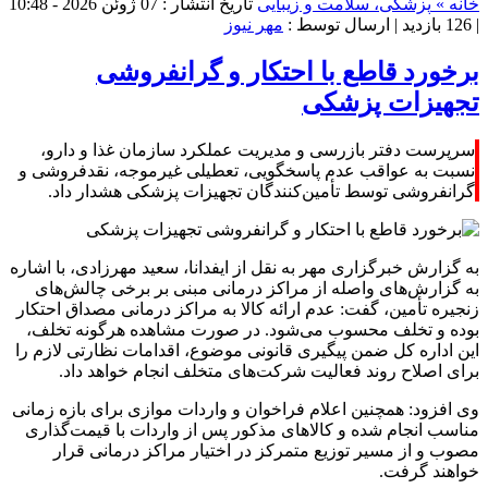
خانه »
پزشکی، سلامت و زیبایی
تاریخ انتشار : 07 ژوئن 2026 - 10:48
|
126 بازدید
| ارسال توسط :
مهر نیوز
برخورد قاطع با احتکار و گرانفروشی
تجهیزات پزشکی
سرپرست دفتر بازرسی و مدیریت عملکرد سازمان غذا و دارو،
نسبت به عواقب عدم پاسخگویی، تعطیلی غیرموجه، نقدفروشی و
گرانفروشی توسط تأمین‌کنندگان تجهیزات پزشکی هشدار داد.
به گزارش خبرگزاری مهر به نقل از ایفدانا، سعید مهرزادی، با اشاره
به گزارش‌های واصله از مراکز درمانی مبنی بر برخی چالش‌های
زنجیره تأمین، گفت: عدم ارائه کالا به مراکز درمانی مصداق احتکار
بوده و تخلف محسوب می‌شود. در صورت مشاهده هرگونه تخلف،
این اداره کل ضمن پیگیری قانونی موضوع، اقدامات نظارتی لازم را
برای اصلاح روند فعالیت شرکت‌های متخلف انجام خواهد داد.
وی افزود: همچنین اعلام فراخوان و واردات موازی برای بازه زمانی
مناسب انجام شده و کالاهای مذکور پس از واردات با قیمت‌گذاری
مصوب و از مسیر توزیع متمرکز در اختیار مراکز درمانی قرار
خواهند گرفت.