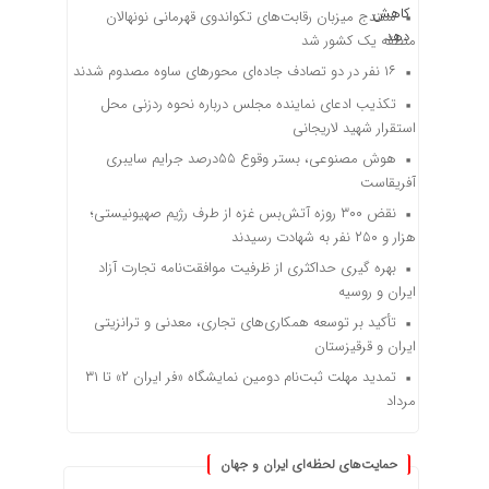
سنندج میزبان رقابت‌های تکواندوی قهرمانی نونهالان
منطقه یک کشور شد
۱۶ نفر در دو تصادف جاده‌ای محورهای ساوه مصدوم شدند
تکذیب ادعای نماینده مجلس درباره نحوه ردزنی محل
استقرار شهید لاریجانی
هوش مصنوعی، بستر وقوع 55درصد جرایم سایبری
آفریقاست
نقض ۳۰۰ روزه آتش‌بس غزه از طرف رژیم صهیونیستی؛
هزار و ۲۵۰ نفر به شهادت رسیدند
بهره گیری حداکثری از ظرفیت موافقت‌نامه تجارت آزاد
ایران و روسیه
تأکید بر توسعه همکاری‌های تجاری، معدنی و ترانزیتی
ایران و قرقیزستان
تمدید مهلت ثبت‌نام دومین نمایشگاه «فر ایران ۲» تا ۳۱
مرداد
حمایت‌های لحظه‌ای ایران و جهان