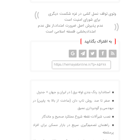
وتوی توقف نسل کشی در غزه شکست دیگری
برای شورای امنیت است
عدم پذیرش اصل ضرورت امتداد،از علل عدم
امتدادبخشی فلسفه اسلامی است
به اشتراک بگذارید
https://hemayatonline.ir/?p=85278
استاندارد رنگ بندی لوله برق | در ایران و جهان + جدول
صفر تا صد روش تاپ دان (ساخت از بالا به پایین) در
مهندسی و گودبرداری عمیق
نصب شیرآلات؛ نقطه شروع عملکرد صحیح و ماندگار
راهنمای تصمیم‌گیری سریع در بازار مسکن برای افراد
پرمشغله