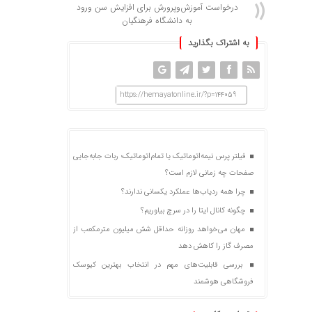
درخواست آموزش‌وپرورش برای افزایش سن ورود
به دانشگاه فرهنگیان
به اشتراک بگذارید
https://hemayatonline.ir/?p=144059
فیلتر پرس نیمه‌اتوماتیک یا تمام‌اتوماتیک؛ ربات جابه‌جایی
صفحات چه زمانی لازم است؟
چرا همه ردیاب‌ها عملکرد یکسانی ندارند؟
چگونه کانال ایتا را در سرچ بیاوریم؟
مهان می‌خواهد روزانه حداقل شش میلیون مترمکعب از
مصرف گاز را کاهش دهد
بررسی قابلیت‌های مهم در انتخاب بهترین کیوسک
فروشگاهی هوشمند