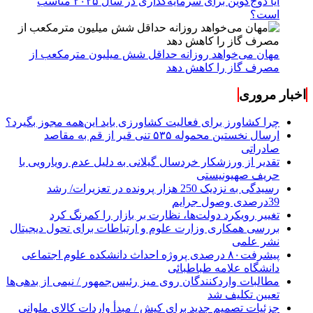
آیا دوج‌کوین برای سرمایه‌گذاری در سال ۲۰۲۵ مناسب
است؟
مهان می‌خواهد روزانه حداقل شش میلیون مترمکعب از
مصرف گاز را کاهش دهد
اخبار مروری
چرا کشاورز برای فعالیت کشاورزی باید این‌همه مجوز بگیرد؟
ارسال نخستین محموله ۵۳۵ تنی قیر از قم به مقاصد
صادراتی
تقدیر از ورزشکار خردسال گیلانی به دلیل عدم رویارویی با
حریف صهیونیستی
رسیدگی به نزدیک 250 هزار پرونده در تعزیرات/ رشد
39درصدی وصول جرایم
تغییر رویکرد دولت‌ها، نظارت بر بازار را کمرنگ کرد
بررسی همکاری وزارت علوم و ارتباطات برای تحول دیجیتال
نشر علمی
پیشرفت۸۰ درصدی پروژه احداث دانشکده علوم اجتماعی
دانشگاه علامه طباطبائی
مطالبات واردکنندگان روی میز رئیس‌جمهور / نیمی از بدهی‌ها
تعیین تکلیف شد
جزئیات تصمیم جدید برای کیش / مبدأ واردات کالای ملوانی