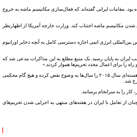
ای شورای امنیت سازمان ملل علیه ایران است که ذیل توافق هسته‌ای سال ۲۰۱۵ با ایران، لغو شده بود. مقامات ایرانی گفته‌اند که فعال‌سازی مکانیسم ماشه به خروج
ل شدن مکانیسم ماشه اجتناب کند. وزارت خارجه آمریکا از اظهارنظر
نس بین‌المللی انرژی اتمی اجازه دسترسی کامل به آنچه ذخایر اورانیوم
نب ایران به پایان رسید. یک منبع مطلع به این مذاکرات مدعی شد که
راه را برای اعمال مجدد تحریم‌ها هموار کردند.»
به ادعای یک دیپلمات اروپایی در توضیح تصمیم بروکسل به فعال‌سازی اسنپ‌بک، «سران تروئیکای معتقدند که ایران تعهدات خود ذیل توافق هسته‌ای سال ۲۰۱۵ را سال‌ها به وضوح نقض کرده و هیچ گام محکمی
 از تعامل با ایران در هفته‌های منتهی به اجرایی شدن تحریم‌های