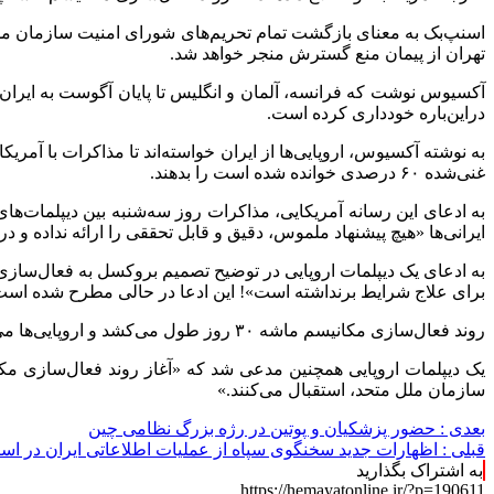
تهران از پیمان منع گسترش منجر خواهد شد.
آکسیوس نوشت که فرانسه، آلمان و انگلیس تا پایان آگوست به ایران 
دراین‌باره خودداری کرده است.
به نوشته آکسیوس، اروپایی‌ها از ایران خواسته‌اند تا مذاکرات با آمری
غنی‌شده ۶۰ درصدی خوانده شده است را بدهند.
به ادعای این رسانه آمریکایی، مذاکرات روز سه‌شنبه بین دیپلمات‌ها
ایرانی‌ها «هیچ پیشنهاد ملموس، دقیق و قابل تحققی را ارائه نداده و د
برای علاج شرایط برنداشته است»! این ادعا در حالی مطرح شده است که واشنگتن در سال ۲۰۱۸ به طور یکطرف
روند فعال‌سازی مکانیسم ماشه ۳۰ روز طول می‌کشد و اروپایی‌ها می‌خواهند تا پیش از ریاست دوره‌ای روسیه بر شورای امنیت در ماه اکتبر، کار را به سرانجام برسانند.
یک دیپلمات اروپایی همچنین مدعی شد که «آغاز روند فعال‌سازی مکا
سازمان ملل متحد، استقبال می‌کنند.»
بعدی :
حضور پزشکیان و پوتین در رژه بزرگ نظامی چین
قبلی :
اظهارات جدید سخنگوی سپاه از عملیات‌ اطلاعاتی ایران در اسر
به اشتراک بگذارید
https://hemayatonline.ir/?p=190611