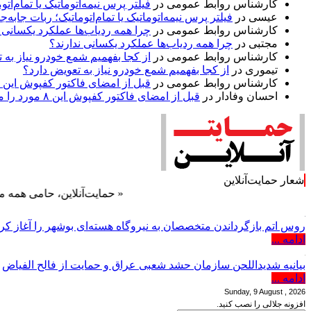
کارشناس روابط عمومی
در
فیلتر پرس نیمه‌اتوماتیک یا تمام‌
عیسی
در
فیلتر پرس نیمه‌اتوماتیک یا تمام‌اتوماتیک؛ ربات جا
کارشناس روابط عمومی
در
چرا همه ردیاب‌ها عملکرد یکسانی ن
مجتبی
در
چرا همه ردیاب‌ها عملکرد یکسانی ندارند؟
کارشناس روابط عمومی
در
از کجا بفهمیم شمع خودرو نیاز به 
تیموری
در
از کجا بفهمیم شمع خودرو نیاز به تعویض دارد؟
کارشناس روابط عمومی
در
قبل از امضای فاکتور کفپوش این ۸ مورد را مکتوب کنید؛ از متراژ پرت تا ضمانت نصب
احسان وفادار
در
قبل از امضای فاکتور کفپوش این ۸ مورد را مکتوب کنید؛ از متراژ پرت تا ضمانت نصب
شعار حمایت‌آنلاین
« حمایت‌آنلاین، حامی همه مردم ایران 
روس اتم بازگرداندن متخصصان به نیروگاه هسته‌ای بوشهر را آغاز ک
ادامه ...
بیانیه شدیداللحن سازمان حشد شعبی عراق و حمایت از فالح الفیاض
ادامه ...
Sunday, 9 August , 2026
افزونه جلالی را نصب کنید.