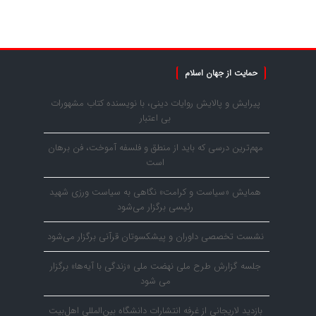
حمایت از جهان اسلام
پیرایش و پالایش روایات دینی، با نویسنده کتاب مشهورات
بی اعتبار
مهم‌ترین درسی که باید از منطق و فلسفه آموخت، فن برهان
است
همایش «سیاست و کرامت» نگاهی به سیاست ورزی شهید
رئیسی برگزار می‌شود
نشست تخصصی داوران و پیشکسوتان قرآنی برگزار می‌شود
جلسه گزارش طرح ملی نهضت ملی «زندگی با آیه‌ها» برگزار
می شود
بازدید لاریجانی از غرفه انتشارات دانشگاه بین‌المللی اهل‌بیت