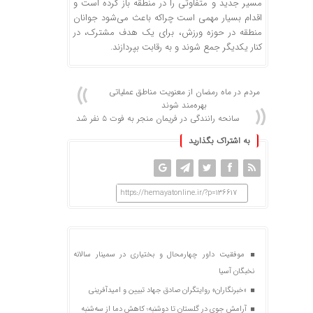
مسیر جدید و متفاوتی را در منطقه باز کرده است و
اقدام بسیار مهمی است چراکه باعث می‌شود جوانان
منطقه در حوزه ورزش، برای یک هدف مشترک، در
کنار یکدیگر جمع شوند و به رقابت بپردازند.
مردم در ماه رمضان از معنویت مناطق عملیاتی
بهره‌مند شوند
سانحه رانندگی در فریمان منجر به فوت ۵ نفر شد
به اشتراک بگذارید
https://hemayatonline.ir/?p=136617
موفقیت داور چهارمحال و بختیاری در سمینار سالانه
نخبگان آسیا
«خبرنگاران» روایتگران صادق جهاد تبیین و امیدآفرینی
آرامش جوی در گلستان تا دوشنبه؛ کاهش دما از سه‌شنبه