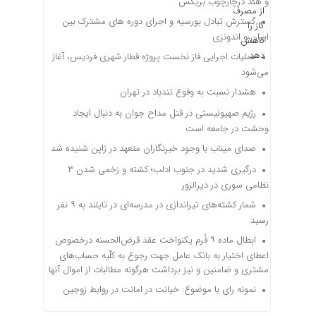
و هند درچارچوب بریکس
گسترش تبادل بورسیه و اجرای دوره های مشترک بین
ایران و اندونزی
عملیات اجرایی فاز نخست پروژه قطار شهری فردیس، آغاز
می‌شود
هشدار نسبت به وفوع تندباد در تهران
رژیم صهیونیستی در قتل مداح جوان به دنبال ایجاد
وحشت در جامعه است
صدای میناب با وجود خبرنگاران متعهد در ژاپن شنیده شد
درگیری شدید در جنوب ادلب؛ کشته و زخمی شدن ۳
نظامی سوری در دیرالزور
شمار کشته‌های تیراندازی در مدرسه‌ای در تایلند به ۹ نفر
رسید
ابطال ماده ۹ فُرم یکنواخت عقد قرض‌الحسنه درخصوص
اعطای اختیار به بانک عامل جهت رجوع به کلّیه حساب‌های
مشتری و ضامنین و نیز برداشت هرگونه مطالبات از اموال آنها
نمونه رای با موضوع: خیانت در امانت در روابط زوجین