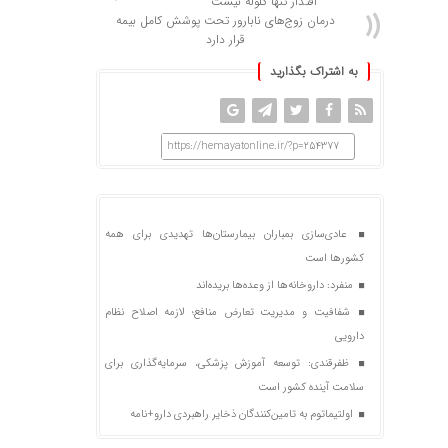
اقتدار تنها گلوله نیست
درمان زوج‌های نابارور تحت پوشش کامل بیمه‌
قرار دارد
به اشتراک بگذارید
https://hemayatonline.ir/?p=254377
عادی‌سازی بمباران بیمارستان‌ها تهدیدی برای همه
کشورها است
منفرد: داروخانه‌ها از وعده‌ها بریده‌اند
شفافیت و مدیریت تعارض منافع؛ لازمه اصلاح نظام
دارویی
ظفرقندی: توسعه آموزش پزشکی، سرمایه‌گذاری برای
سلامت آینده کشور است
اولتیماتوم به تامین‌کنندگان ذخایر راهبردی دارو+نامه