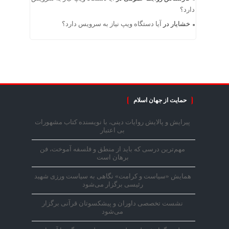
دارد؟
خشایار
در
آیا دستگاه ویپ نیاز به سرویس دارد؟
حمایت از جهان اسلام
پیرایش و پالایش روایات دینی، با نویسنده کتاب مشهورات
بی اعتبار
مهم‌ترین درسی که باید از منطق و فلسفه آموخت، فن
برهان است
همایش «سیاست و کرامت» نگاهی به سیاست ورزی شهید
رئیسی برگزار می‌شود
نشست تخصصی داوران و پیشکسوتان قرآنی برگزار
می‌شود