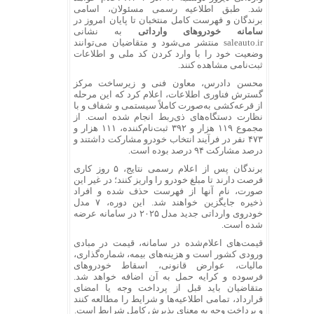
شد. طبق اطلاعیه رسمی مسئولان، اسامی
برندگان و فهرست کامل منتخبان تا پایان امروز در
سامانه خودروهای وارداتی
به نشانی
saleauto.ir منتشر می‌شود و متقاضیان می‌توانند
وضعیت خود را با وارد کردن کد ملی و اطلاعات
ثبت‌نامی مشاهده کنند.
محسن دادرس، معاون فنی و زیرساخت مرکز
گسترش فناوری اطلاعات، اعلام کرد که این مرحله
از قرعه‌کشی به‌صورت کاملاً سیستمی و شفاف و با
نظارت دستگاه‌های ذی‌ربط انجام شده است. از
مجموع ۱۱۹ هزار و ۳۹۲ ثبت‌نام‌کننده، ۱۱۱ هزار و
۴۷۳ نفر در فرآیند انتخاب خودرو مشارکت داشتند و
درصد مشارکت ۹۴ درصد بوده است.
برندگان پس از اعلام رسمی نتایج، ۵ روز کاری
فرصت دارند تا مبلغ خودرو را واریز کنند؛ در غیر این
صورت، نام آنها از فهرست حذف شده و افراد
ذخیره جایگزین خواهند شد. این دوره، ۷ مدل
خودروی وارداتی جدید مدل ۲۰۲۵ در سامانه عرضه
شده است.
قیمت‌های اعلام‌شده در سامانه، قیمت در مبادی
ورودی کشور است و هزینه‌های بیمه، شماره‌گذاری،
مالیات، عوارض قانونی، اسقاط خودروهای
فرسوده و کرایه حمل به آن اضافه خواهد شد.
متقاضیان باید قبل از پرداخت وجه یا امضای
قرارداد، تمامی اطلاعیه‌ها و شرایط را مطالعه کنند
و پرداخت وجه به معنای پذیرش کامل شرایط است.