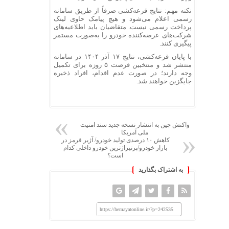
نکته مهم: نتایج قرعه‌کشی صرفاً از طریق سامانه
رسمی اعلام می‌شود و هیچ پیامک حاوی لینک
پرداخت رسمی نیست. متقاضیان باید اطلاعیه‌های
شرکت‌های عرضه‌کننده خودرو را به‌صورت مستمر
پیگیری کنند.
با پایان قرعه‌کشی، نتایج ۱۷ آذر ۱۴۰۴ در سامانه
منتشر شد و منتخبین فرصت ۵ روزه برای تکمیل
وجه دارند؛ در صورت عدم اقدام، افراد ذخیره
جایگزین خواهند شد.
واکنش چین به انتشار نسخه جدید سند امنیت
ملی آمریکا
کاهش ۱۰ درصدی تولید خودرو/ آژیر قرمز در
بازار خودرو/پرتیراژترین خودرو داخلی کدام
است؟
به اشتراک بگذارید
https://hemayatonline.ir/?p=242535